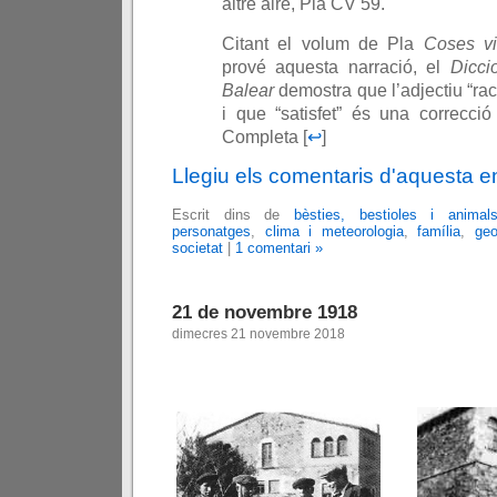
altre aire, Pla CV 59.
Citant el volum de Pla
Coses vi
prové aquesta narració, el
Dicci
Balear
demostra que l’adjectiu “rací
i que “satisfet” és una correcció
Completa [
↩
]
Llegiu els comentaris d'aquesta e
Escrit dins de
bèsties, bestioles i animal
personatges
,
clima i meteorologia
,
família
,
geo
societat
|
1 comentari »
21 de novembre 1918
dimecres 21 novembre 2018
.