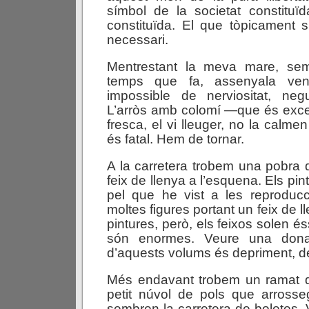
símbol de la societat constitu
constituïda. El que tòpicament
necessari.
Mentrestant la meva mare, sem
temps que fa, assenyala ven
impossible de nerviositat, neg
L’arròs amb colomí —que és excel
fresca, el vi lleuger, no la calmen p
és fatal. Hem de tornar.
A la carretera trobem una pobra
feix de llenya a l’esquena. Els p
pel que he vist a les reproduc
moltes figures portant un feix de 
pintures, però, els feixos solen és
són enormes. Veure una dona
d’aquests volums és depriment, d
Més endavant trobem un ramat d
petit núvol de pols que arrosse
sembren la carretera de boletes.