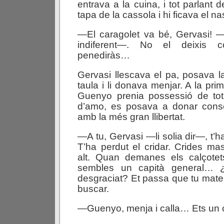
entrava a la cuina, i tot parlant 
tapa de la cassola i hi ficava el na
—El caragolet va bé, Gervasi! 
indiferent—. No el deixis 
penediràs…
Gervasi llescava el pa, posava l
taula i li donava menjar. A la pri
Guenyo prenia possessió de tot
d’amo, es posava a donar consel
amb la més gran llibertat.
—A tu, Gervasi —li solia dir—, t’
T’ha perdut el cridar. Crides m
alt. Quan demanes els calçote
sembles un capità general… 
desgraciat? Et passa que tu matei
buscar.
—Guenyo, menja i calla… Ets un c