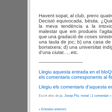
Havent sopat, al club, prenc quatre
Decisió equivocada, bèstia. ¿Qu
la meva tendència a la intoxi
malestar que em produeix l’agit
que una gradació de coses sinistr
una taula de joc; b) una casa de 
borratxera; d) una universitat indí
d’una ciutat…, etc.
—————————-
Llegiu aquesta entrada en el blo
els comentaris corresponents al fin
Llegiu els comentaris d'aquesta e
Escrit dins de
jo, Josep Pla
,
moral
|
1 comentari »
« Entrades anteriors