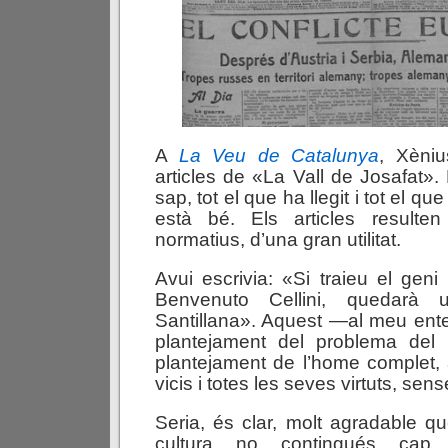
A
La Veu de Catalunya
, Xèniu
articles de «La Vall de Josafat».
sap, tot el que ha llegit i tot el que 
està bé. Els articles resulte
normatius, d’una gran utilitat.
Avui escrivia: «Si traieu el geni 
Benvenuto Cellini, quedarà
Santillana». Aquest —al meu en
plantejament del problema del
plantejament de l’home complet,
vicis i totes les seves virtuts, sen
Seria, és clar, molt agradable qu
cultura no contingués cap 