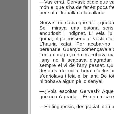
—Vas errat, Gervasi; et dic que v
món el que s’ha de fer és poca fr
per sota i treballar a la callada.
Gervasi no sabia què dir-li, que
Se’l mirava una estona sens
encuriosit i indignat. Li veia l’u
goma, el pèl rossenc, el vestit d’
L’hauria xafat. Per acabar-ho 
berenar el Guenyo començava a ca
Tenia coragre, o no es trobava mai
l’any no li acabava d’agradar
sempre el vi de l’any passat. Qua
després de mitja hora d’al·lusion
s’enriolava i feia el brillant. De
hi trobava algun pèl o senyal.
—¿Vols escoltar, Gervasi? Aque
que no m’agrada… És una mica 
—En tinguessis, desgraciat, deu 