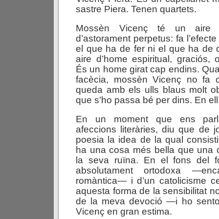
sastre Piera. Tenen quartets.
Mossèn Vicenç té un aire d
d’astorament perpetus: fa l’efect
el que ha de fer ni el que ha de d
aire d’home espiritual, graciós, 
És un home girat cap endins. Quan
facècia, mossèn Vicenç no fa 
queda amb els ulls blaus molt o
que s’ho passa bé per dins. En ell,
En un moment que ens parl
afeccions literàries, diu que de 
poesia la idea de la qual consist
ha una cosa més bella que una c
la seva ruïna. En el fons del 
absolutament ortodoxa —enc
romàntica— i d’un catolicisme c
aquesta forma de la sensibilitat n
de la meva devoció —i ho sento
Vicenç en gran estima.