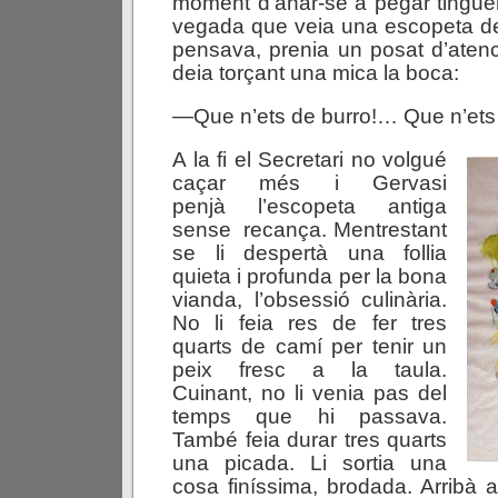
moment d’anar-se a pegar tingu
vegada que veia una escopeta de
pensava, prenia un posat d’aten
deia torçant una mica la boca:
—Que n’ets de burro!… Que n’ets 
A la
fi el Secretari no volgué
caçar més i Gervasi
penjà l’escopeta antiga
sense recança. Mentrestant
se li despertà una follia
quieta i profunda per la bona
vianda, l’obsessió culinària.
No li feia res de fer tres
quarts de camí per tenir un
peix fresc a la taula.
Cuinant, no li venia pas del
temps que hi passava.
També feia durar tres quarts
una picada. Li sortia una
cosa finíssima, brodada. Arribà a