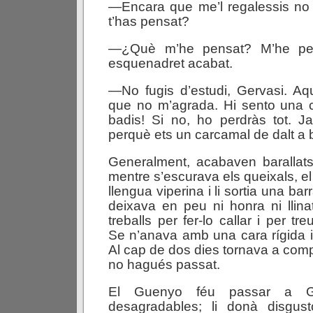
—Encara que me’l regalessis no
t’has pensat?
—¿Què m’he pensat? M’he pe
esquenadret acabat.
—No fugis d’estudi, Gervasi. Aq
que no m’agrada. Hi sento una 
badis! Si no, ho perdràs tot. Ja
perquè ets un carcamal de dalt a 
Generalment, acabaven barallats
mentre s’escurava els queixals, e
llengua viperina i li sortia una b
deixava en peu ni honra ni llina
treballs per fer-lo callar i per tr
Se n’anava amb una cara rígida i
Al cap de dos dies tornava a comp
no hagués passat.
El Guenyo féu passar a G
desagradables; li donà disgus