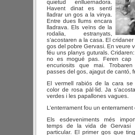
quietud enlluernadora.
Havent dinat es sentí
lladrar un gos a la vinya.
Entre dues llums encara
lladrava. Els veïns de la
rodalia, estranyats,
s’acostaren a la casa. El cridaner 
gos del pobre Gervasi. En veure ve
féu uns planys guturals. Cridaren:
no es mogué pas. Feren cap 
encuriosits que mai. Trobare
passes del gos, ajagut de cantó, 
El vermell rabiós de la cara se 
color de rosa pàl·lid. Ja s’aco
verdes i les papallones vagues.
L’enterrament fou un enterrament 
Els esdeveniments més import
temps de la vida de Gervasi
particular. El primer gos que tin