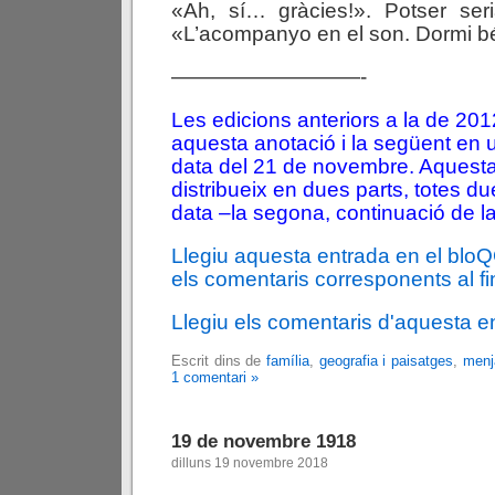
«Ah, sí… gràcies!». Potser seri
«L’acompanyo en el son. Dormi bé
—————————-
Les edicions anteriors a la de 2
aquesta anotació i la següent en 
data del 21 de novembre. Aquesta
distribueix en dues parts, totes d
data –la segona, continuació de la
Llegiu aquesta entrada en el blo
els comentaris corresponents al fin
Llegiu els comentaris d'aquesta e
Escrit dins de
família
,
geografia i paisatges
,
menj
1 comentari »
19 de novembre 1918
dilluns 19 novembre 2018