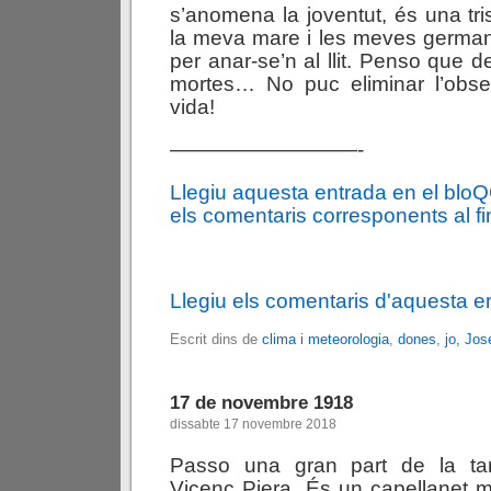
s’anomena la joventut, és una tri
la meva mare i les meves german
per anar-se’n al llit. Penso que 
mortes… No puc eliminar l’obses
vida!
—————————-
Llegiu aquesta entrada en el blo
els comentaris corresponents al fin
Llegiu els comentaris d'aquesta e
Escrit dins de
clima i meteorologia
,
dones
,
jo, Jos
17 de novembre 1918
dissabte 17 novembre 2018
Passo una gran part de la t
Vicenç Piera. És un capellanet molt