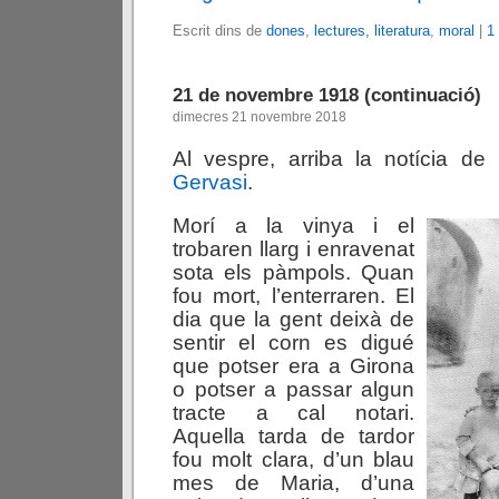
Escrit dins de
dones
,
lectures, literatura
,
moral
|
1
21 de novembre 1918 (continuació)
dimecres 21 novembre 2018
Al vespre, arriba la notícia de
Gervasi
.
Morí a la vinya i el
trobaren llarg i enravenat
sota els pàmpols. Quan
fou mort, l’enterraren. El
dia que la gent deixà de
sentir el corn es digué
que potser era a Girona
o potser a passar algun
tracte a cal notari.
Aquella tarda de tardor
fou molt clara, d’un blau
mes de Maria, d’una