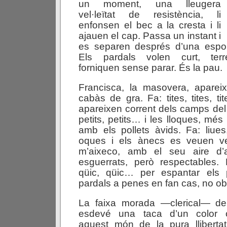
un moment, una lleugera
vel·leïtat de resistència, li
enfonsen el bec a la cresta i li
ajauen el cap. Passa un instant i
es separen després d’una espol
Els pardals volen curt, terr
forniquen sense parar. És la pau.
Francisca, la masovera, aparei
cabàs de gra. Fa: tites, tites, ti
apareixen corrent dels camps del v
petits, petits… i les lloques, mé
amb els pollets àvids. Fa: liues,
oques i els ànecs es veuen ven
m’aixeco, amb el seu aire d’a
esguerrats, però respectables. 
qüic, qüic… per espantar els 
pardals a penes en fan cas, no o
La faixa morada —clerical— d
esdevé una taca d’un color 
aquest món de la pura llibertat