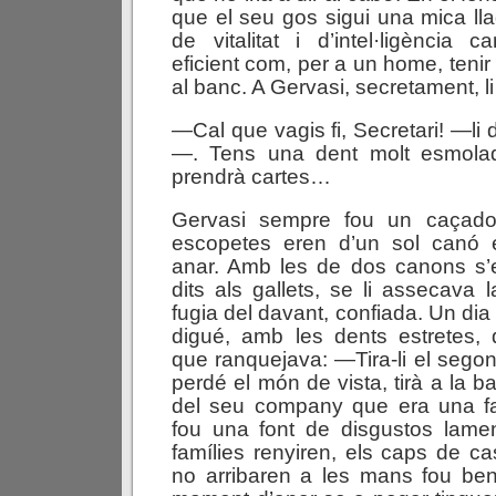
que el seu gos sigui una mica ll
de vitalitat i d’intel·ligència 
eficient com, per a un home, teni
al banc. A Gervasi, secretament, l
—Cal que vagis fi, Secretari! —li 
—. Tens una dent molt esmolad
prendrà cartes…
Gervasi sempre fou un caçador
escopetes eren d’un sol canó 
anar. Amb les de dos canons s
dits als gallets, se li assecava l
fugia del davant, confiada. Un dia
digué, amb les dents estretes, 
que ranquejava: —Tira-li el sego
perdé el món de vista, tirà a la b
del seu company que era una f
fou una font de disgustos lame
famílies renyiren, els caps de cas
no arribaren a les mans fou be