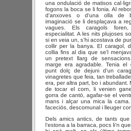
una ondulació de matisos cal·ligr
fogons la boca se li fonia. Al rebo
d’anxoves o d’una olla de bi
imaginació se li desplaçava a re
vagues. Els caragols foren
especialitat. A les nits plujoses so
si en veia un, s’hi acostava de pu
collir per la banya. El caragol, 
collia fins al dia que se’l menjav
un pretext llarg de sensacions
marge era agradable. Tenia el 
punt dolç de dejuni d’un cara
vinagretes que feia, tan treballade
era, per altra part, bo i abundant. 
de tocar el corn, li venien gan
gorra de cantó, agafar-se el ven
mans i alçar una mica la cama
faceciós, descomunal i lleuger co
Dels amics antics, de tants qu
l’estona a la barraca, pocs li’n qu