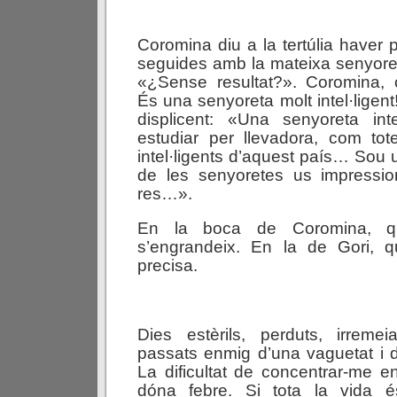
Coromina diu a la tertúlia haver 
seguides amb la mateixa senyoreta
«¿Sense resultat?». Coromina,
És una senyoreta molt intel·ligent
displicent: «Una senyoreta int
estudiar per llevadora, com tot
intel·ligents d’aquest país… Sou un
de les senyoretes us impressi
res…».
En la boca de Coromina, qua
s’engrandeix. En la de Gori, 
precisa.
Dies estèrils, perduts, irremei
passats enmig d’una vaguetat i d
La dificultat de concentrar-me 
dóna febre. Si tota la vida