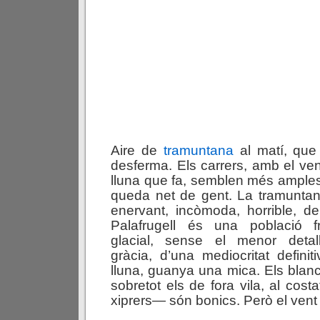
Aire de
tramuntana
al matí, que
desferma. Els carrers, amb
el ven
lluna que fa, semblen més amples
queda net de gent. La tramunta
enervant, incòmoda, horrible, de
Palafrugell és una població f
glacial, sense el menor detal
gràcia, d’una mediocritat definiti
lluna, guanya una mica. Els blan
sobretot els de fora vila, al cos
xiprers— són bonics. Però el vent 