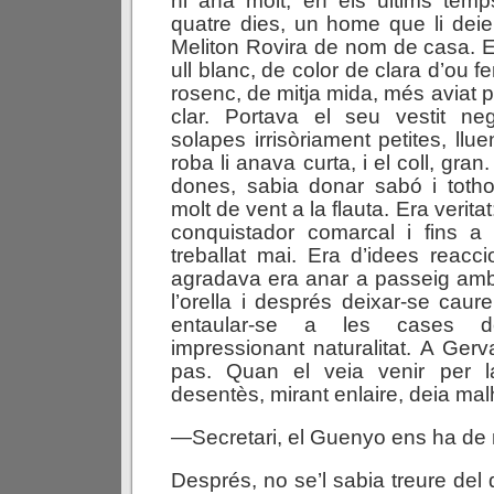
hi anà molt, en els últims tem
quatre dies, un home que li dei
Meliton Rovira de nom de casa. 
ull blanc, de color de clara d’ou f
rosenc, de mitja mida, més aviat 
clar. Portava el seu vestit n
solapes irrisòriament petites, llue
roba li anava curta, i el coll, gra
dones, sabia donar sabó i toth
molt de vent a la flauta. Era verit
conquistador comarcal i fins a
treballat mai. Era d’idees reacci
agradava era anar a passeig amb 
l’orella i després deixar-se caur
entaular-se a les cases d
impressionant naturalitat. A Gerv
pas. Quan el veia venir per l
desentès, mirant enlaire, deia ma
—Secretari, el Guenyo ens ha de 
Després, no se’l sabia treure del