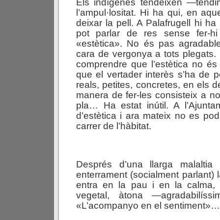
Els indígenes tendeixen —tendim
l’ampul·lositat. Hi ha qui, en aque
deixar la pell. A Palafrugell hi h
pot parlar de res sense fer-hi 
«estètica». No és pas agradable
cara de vergonya a tots plegats. 
comprendre que l’estètica no és
que el vertader interès s’ha de 
reals, petites, concretes, en els de
manera de fer-les consisteix a n
pla… Ha estat inútil. A l’Ajunt
d’estètica i ara mateix no es po
carrer de l’hàbitat.
Després d’una llarga malaltia
enterrament (socialment parlant) la
entra en la pau i en la calma
vegetal, àtona —agradabilíssima
«L’acompanyo en el sentiment»…