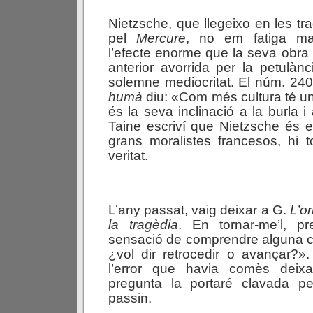
Nietzsche, que llegeixo en les tr
pel
Mercure
, no em fatiga m
l’efecte enorme que la seva obra 
anterior avorrida per la petulànc
solemne mediocritat. El núm. 24
humà
diu: «Com més cultura té u
és la seva inclinació a la burla i
Taine escriví que Nietzsche és e
grans moralistes francesos, hi 
veritat.
L’any passat, vaig deixar a G.
L’o
la
tragèdia
. En tornar-me’l, pr
sensació de comprendre alguna c
¿vol dir retrocedir o avançar?»
l’error que havia comès deixant
pregunta la portaré clavada 
passin.