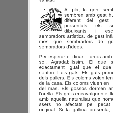
Al pla, la gent sem
sembren amb gest hum
diferent del ge
presentats els s
dibuixants i escu
sembradors artístics, de gest infl
més que sembradors de gr
sembradors d’idees.
Per esperar el dinar —arròs amb
sol. Agradabilíssim. El que
exactament igual que el que
senten. I els gats. Els gats pren
dels pallers. Els coloms volen fent
de la casa. Els coloms viuen en lli
del mas. Els gossos dormen am
l’orella. Els galls encavalquen el f
amb aquella naturalitat que nom
ssers no afectats pel pecat
original. Si la gallina presenta,