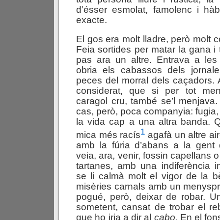
d’ésser esmolat, famolenc i hàb
exacte.
El gos era molt lladre, però molt 
Feia sortides per matar la gana i 
pas ara un altre. Entrava a le
obria els cabassos dels jornaler
peces del morral dels caçadors.
considerat, que si per tot me
caragol cru, també se’l menjava. 
cas, però, poca companyia: fugia, 
la vida cap a una altra banda. 
1
mica més racís
agafà un altre air
amb la fúria d’abans a la gent
veia, ara, venir, fossin capellans 
tartanes, amb una indiferència 
se li calmà molt el vigor de la b
misèries carnals amb un menyspre
pogué, però, deixar de robar. U
sometent, cansat de trobar el reb
que ho iria a dir al
cabo
. En el fo