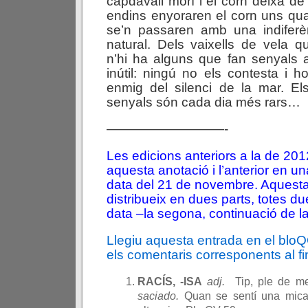
capdavall morí i el corn deixà de 
endins enyoraren el corn uns qu
se’n passaren amb una indiferè
natural. Dels vaixells de vela 
n’hi ha alguns que fan senyals
inútil: ningú no els contesta i h
enmig del silenci de la mar. El
senyals són cada dia més rars…
—————————-
Les edicions anteriors a la de 2
aquesta anotació i l’anterior en u
data del 21 de novembre. Aquesta
distribueix en dues parts, totes d
data –la segona, continuació de la
Llegiu aquesta entrada en el blo
els comentaris corresponents al fin
RACÍS, -ISA
adj.
Tip, ple de me
saciado.
Quan se sentí una mica