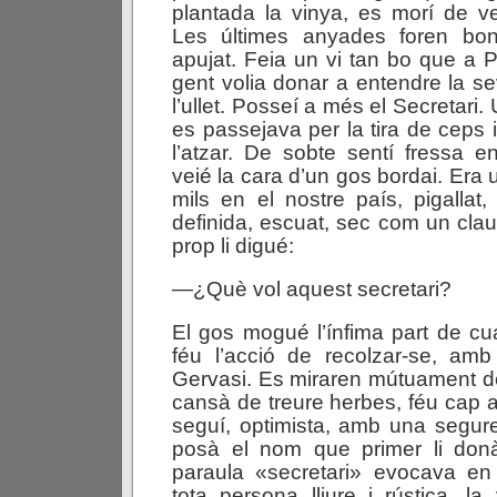
plantada la vinya, es morí de ve
Les últimes anyades foren bon
apujat. Feia un vi tan bo que a P
gent volia donar a entendre la se
l’ullet. Posseí a més el Secretari. 
es passejava per la tira de ceps 
l’atzar. De sobte sentí fressa e
veié la cara d’un gos bordai. Era
mils en el nostre país, pigalla
definida, escuat, sec com un clau
prop li digué:
—¿Què vol aquest secretari?
El gos mogué l’ínfima part de cu
féu l’acció de recolzar-se, amb
Gervasi. Es miraren mútuament d
cansà de treure herbes, féu cap a
seguí, optimista, amb una segure
posà el nom que primer li donà
paraula «secretari» evocava e
tota persona lliure i rústica, l