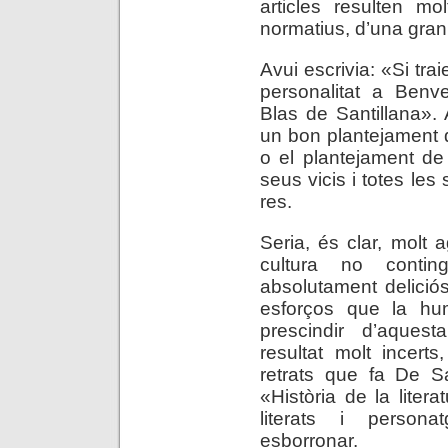
articles resulten mo
normatius, d’una gran u
Avui escrivia: «Si trai
personalitat a Benve
Blas de Santillana».
un bon plantejament 
o el plantejament de
seus vicis i totes les
res.
Seria, és clar, molt 
cultura no contin
absolutament deliciós
esforços que la hum
prescindir d’aque
resultat molt incerts
retrats que fa De Sa
«Història de la litera
literats i person
esborronar.