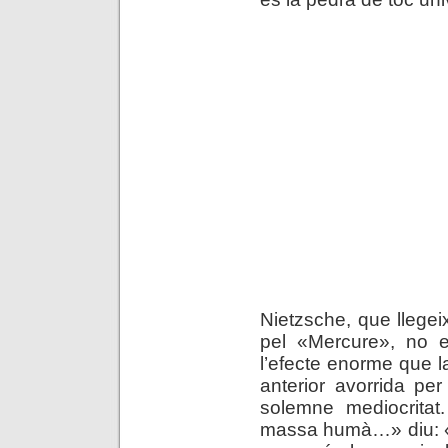
Nietzsche, que llegei
pel «Mercure», no 
l’efecte enorme que l
anterior avorrida per
solemne mediocrita
massa humà…» diu: «