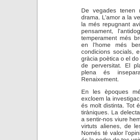
De vegades tenen m
drama. L’amor a la ve
la més repugnant avi
pensament, l’antid
temperament més brèt
en l’home més ben
condicions socials, e
gràcia poètica o el do
de perversitat. El p
plena és insepara
Renaixement.
En les èpoques mé
excloem la investigaci
és molt distinta. Tot
tiràniques. La delecta
a sentir-nos viure hem
virtuts alienes, de le
Només té valor l’opin
és la pedra de toc un