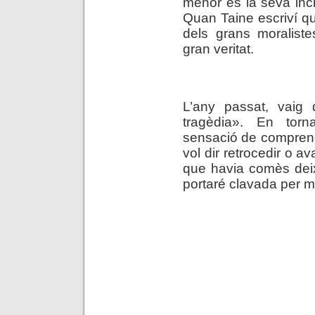
menor és la seva incli
Quan Taine escriví q
dels grans moraliste
gran veritat.
.
L’any passat, vaig 
tragèdia». En torna
sensació de comprend
vol dir retrocedir o a
que havia comès deixan
portaré clavada per 