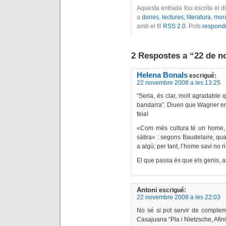
Aquesta entrada fou escrita el 
a
dones
,
lectures, literatura
,
mor
amb el fil
RSS 2.0
. Pots
respond
2 Respostes a “22 de 
Helena Bonals
escrigué:
22 novembre 2008 a les 13:25
“Seria, és clar, molt agradable 
bandarra”. Diuen que Wagner er
feia!
«Com més cultura té un home, m
sàtira» : segons Baudelaire, qu
a algú; per tant, l’home savi no ri
El que passa és que els genis, 
Antoni
escrigué:
22 novembre 2008 a les 22:03
No sé si pot servir de compleme
Casajuana “Pla i Nietzsche, Afini