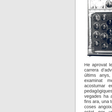
He aprovat l
carrera d’ad
últims anys,
examinat m
acostumar e
pedagògiques
vegades ha a
fins ara, una
coses angoix