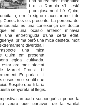
una nit realment magnífica
i a la Rambla s’hi està
prodigiosament bé. Quim,
ubitatiu, em fa signe d’acostar-me i de
g. Conec tots els presents. La persona del
entaulada és una coneixença del doctor
, que en una ocasió anterior m’havia
És una entretinguda d’una certa edat,
guenya, prima però una mica desfeta, molt
extremament divertida i
d’aspecte una mica
ue Quim em presentà
na llegida i cultivada.
estar ara molt afectat
de Marcel Proust. Li
rmement. En parla nit i
les coses en el sentit que
eixi. Sospito que li faria
esta senyoreta el llegís.
mpestiva arribada suspengué a penes la
aig veure que parlaven de la vanitat