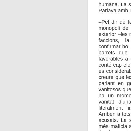
humana. La se
Parlava amb u
–Pel dir de l
monopoli de 
exterior –les
faccions, 
confirmar-ho
barrets que 
favorables a 
conté cap elem
és considerab
creure que le
parlant en g
vanitosos que
ha un momen
vanitat d’u
literalment i
Arriben a tot
acusats. La s
més malícia s