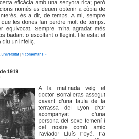
 certa eficàcia amb una senyora rica; però
acions només es deuen obtenir a còpia de
’interès, és a dir, de temps. A mi, sempre
 que les dones fan perdre molt de temps.
r equivocat. Sempre m’ha agradat més
s badant o escoltant o llegint. He estat el
 diu un infeliç.
,
universitat
|
4 comentaris »
 de 1919
9
A la matinada veig el
doctor Borralleras assegut
davant d’una taula de la
terrassa del Lyon d’Or
acompanyat d’una
persona del sexe femení i
del nostre comú amic
l’aviador Lluís Foyé. Fa