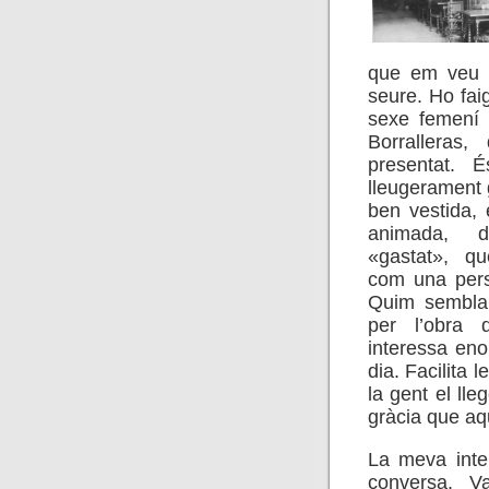
que em veu d
seure. Ho fai
sexe femení 
Borralleras
presentat. 
lleugerament 
ben vestida, 
animada, 
«gastat», q
com una perso
Quim sembla 
per l’obra 
interessa eno
dia. Facilita 
la gent el lleg
gràcia que aqu
La meva inte
conversa. V