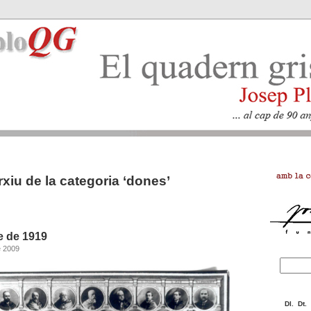
rxiu de la categoria ‘dones’
e de 1919
e 2009
Dl.
Dt.