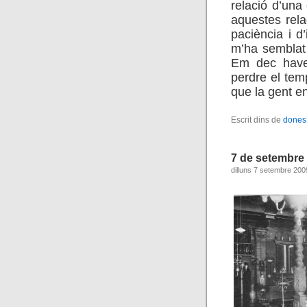
relació d’una
aquestes rel
paciència i d
m’ha semblat
Em dec have
perdre el temp
que la gent en
Escrit dins de
dones
7 de setembre
dilluns 7 setembre 200