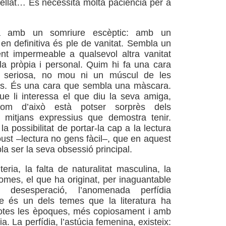
rellat… Es necessita molta paciència per a
a amb un somriure escèptic: amb un
en definitiva és ple de vanitat. Sembla un
nt impermeable a qualsevol altra vanitat
la pròpia i personal. Quim hi fa una cara
t seriosa, no mou ni un múscul de les
ns. És una cara que sembla una màscara.
ue li interessa el que diu la seva amiga,
om d’això està potser sorprès dels
s mitjans expressius que demostra tenir.
la possibilitat de portar-la cap a la lectura
ust –lectura no gens fàcil–, que en aquest
 ser la seva obsessió principal.
eria, la falta de naturalitat masculina, la
homes, el que ha originat, per inaguantable
i desesperació, l’anomenada perfídia
e és un dels temes que la literatura ha
totes les èpoques, més copiosament i amb
. La perfídia, l’astúcia femenina, existeix: