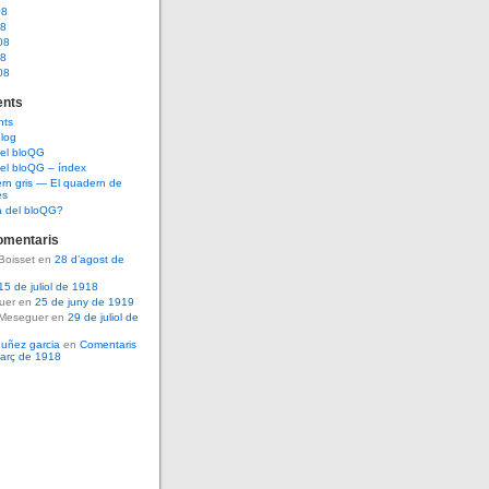
08
08
08
08
08
nts
nts
log
del bloQG
el bloQG – índex
rn gris — El quadern de
es
a del bloQG?
omentaris
Boisset en
28 d’agost de
15 de juliol de 1918
guer en
25 de juny de 1919
 Meseguer en
29 de juliol de
nuñez garcia
en
Comentaris
març de 1918