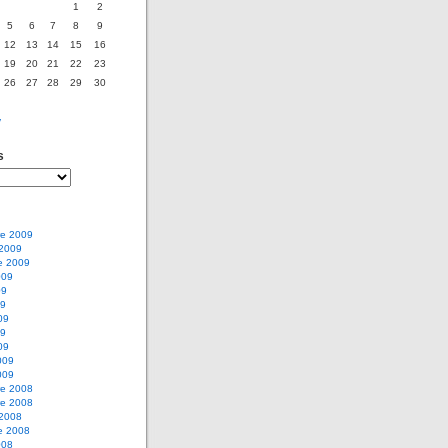
1
2
5
6
7
8
9
12
13
14
15
16
19
20
21
22
23
26
27
28
29
30
v
s
e 2009
 2009
e 2009
009
09
09
09
09
09
009
009
e 2008
e 2008
 2008
e 2008
008