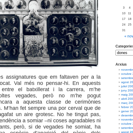
3
4
10
11
17
18
24
25
31
« no
Categorie
Arxius
novembr
octubre
es assignatures que em faltaven per a la
setembr
vocat. Val més no pensar-hi. En aquests
agost 2
juliol 20
 entre el batxillerat i la carrera, m’he
juny 20
oltes vegades, però no m’he pogut
maig 20
abril 20
ncara a aquesta classe de cerimònies
març 20
. M’han fet sempre una por cerval que de
febrer 2
gener 2
gafat un aire grotesc. No he tingut pas,
desembr
 tendència a somiar –ni coses agradables ni
novembr
octubre
ants, però, si de vegades he somiat, ha
setembr
agost 2