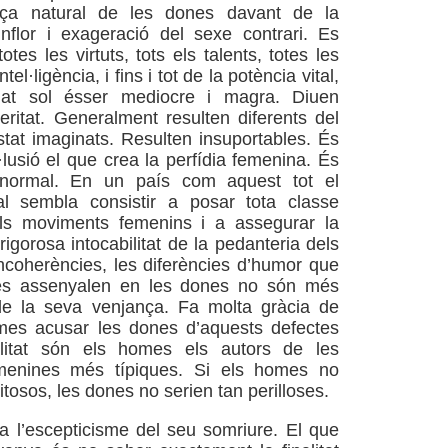
nça natural de les dones davant de la
inflor i exageració del sexe contrari. Es
otes les virtuts, tots els talents, totes les
tel·ligència, i fins i tot de la potència vital,
at sol ésser mediocre i magra. Diuen
eritat. Generalment resulten diferents del
tat imaginats. Resulten insuportables. És
·lusió el que crea la perfídia femenina. És
 normal. En un país com aquest tot el
al sembla consistir a posar tota classe
als moviments femenins i a assegurar la
 rigorosa intocabilitat de la pedanteria dels
coherències, les diferències d’humor que
stes assenyalen en les dones no són més
e la seva venjança. Fa molta gràcia de
mes acusar les dones d’aquests defectes
litat són els homes els autors de les
menines més típiques. Si els homes no
itosos, les dones no serien tan perilloses.
 l’escepticisme del seu somriure. El que