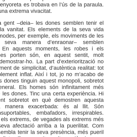
nyoreta es trobava en l’ús de la paraula.
na extrema vivacitat.
a gent –deia– les dones semblen tenir el
la vanitat. Els elements de la seva vida
 modes, per exemple, els moviments de les
la seva manera d’enraonar– semblen
. En aquests moments, les robes i els
es porten són, en aquest sentit, molt
demostrar-ho. La part d’exteriorització no
ent de simplicitat, d’autèntica realitat: tot
lement inflat. Així i tot, jo no m’acabo de
s dones tinguin aquest monopoli, sobretot
eneral. Els homes són infinitament més
 les dones. Tinc una certa experiència. Hi
t sobretot en què demostren aquesta
na manera exacerbada: és al llit. Són
nsuportables, embafadors, irrespirables.
s els extrems, de vegades als extrems més
eva afectació arriba a la puerilitat. Com
embla tenir la seva presència, més pueril