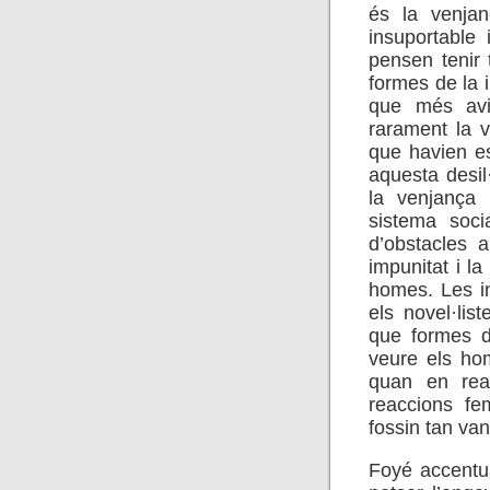
és la venja
insuportable 
pensen tenir t
formes de la in
que més avi
rarament la v
que havien es
aquesta desil
la venjança
sistema soci
d’obstacles 
impunitat i la
homes. Les in
els novel·li
que formes d
veure els ho
quan en rea
reaccions fe
fossin tan van
Foyé accentua