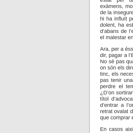
estat per u
exàmens, molt
de la insegur
hi ha influït 
dolent, ha est
d’abans de l’
el malestar en
Ara, per a éss
dir, pagar a l
No sé pas qua
on són els din
tinc, els nec
pas tenir una
perdre el te
¿D’on sortira
títol d’advo
d’entrar a l
retrat ovalat 
que comprar el
En casos així