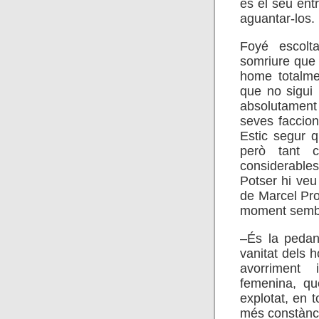
és el seu ent
aguantar-los.
Foyé escolt
somriure que 
home totalme
que no sigui 
absolutamen
seves faccio
Estic segur q
però tant c
considerable
Potser hi veu 
de Marcel Pro
moment sembla
–És la pedant
vanitat dels 
avorriment 
femenina, qu
explotat, en 
més constància