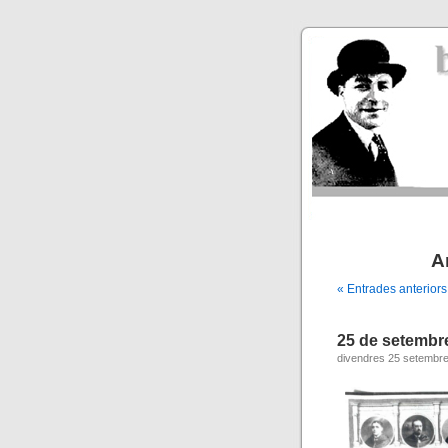
A
« Entrades anteriors
25 de setembr
divendres 25 setembr