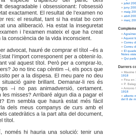
na espècie d’aparició del pànic dels
juliol 20
 desagradable i obsessionant: l’obsessió
juny 20
etat exactament. El resultat de l’examen no
maig 20
abril 20
per res: el resultat, tant si ha estat bo com
març 20
at una alliberació. Ha estat la inseguretat
Compleme
examen i l’examen mateix el que ha creat
Agraïme
 la consciència de la vida inconscient.
Aquest b
Correu 
Correu d
er advocat, hauré de comprar el títol –és a
El quade
Notes vist
’Estat l’import corresponent per a obtenir-lo.
Qui parl
nt val aquest títol. Però per a comprar-lo,
Darrers c
ers? Jo no tinc cap cèntim –i, els pocs que
Maxime 
essito per a la dispesa. El meu pare no deu
1918
Fina en
 situació gaire brillant. Demanar-li res és
P. Bala
mps –i no pas animadversió, certament.
Antonio
1918
n les misses? Arribaré algun dia a pagar el
alberto 
del 8 de 
cat? Em sembla que haurà estat més fàcil
’orla dels meus companys de curs amb el
dels catedràtics a la part alta del document,
 títol.
, només hi hauria una solució: tenir una