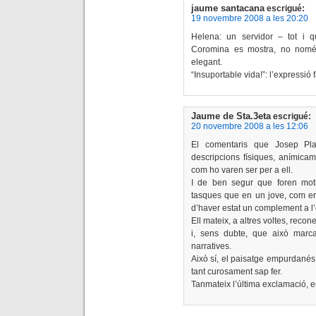
jaume santacana
escrigué:
19 novembre 2008 a les 20:20
Helena: un servidor – tot 
Coromina es mostra, no nom
elegant.
“Insuportable vida!”: l’expressió f
Jaume de Sta.3eta
escrigué:
20 novembre 2008 a les 12:06
El comentaris que Josep Pla
descripcions físiques, anímica
com ho varen ser per a ell.
I de ben segur que foren moti
tasques que en un jove, com er
d’haver estat un complement a l’
Ell mateix, a altres voltes, reco
i, sens dubte, que això marc
narratives.
Això sí, el paisatge empurdanés 
tant curosament sap fer.
Tanmateix l’última exclamació, e