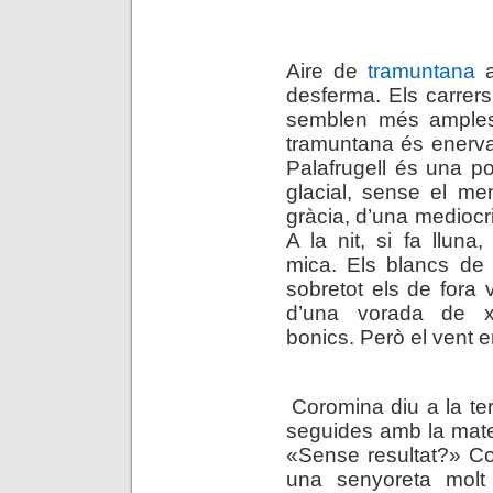
Aire de
tramuntana
a
desferma. Els carrers,
semblen més amples
tramuntana és enervan
Palafrugell és una
po
glacial, sense el me
gràcia, d’una mediocrit
A la nit, si fa llun
mica. Els blancs de 
sobretot els de fora v
d’una vorada de x
bonics. Però el vent en
.
Coromina diu a la ter
seguides amb la matei
«Sense resultat?» C
una senyoreta molt i