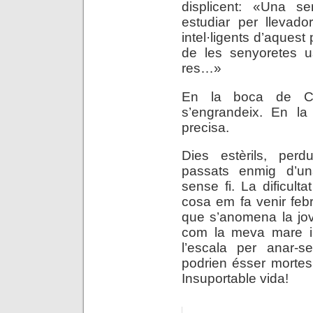
displicent: «Una se
estudiar per llevado
intel·ligents d’aquest
de les senyoretes u
res…»
En la boca de Cor
s’engrandeix. En la
precisa.
Dies estèrils, perdu
passats enmig d’un
sense fi. La dificul
cosa em fa venir febr
que s’anomena la jove
com la meva mare 
l’escala per anar-s
podrien ésser mortes
Insuportable vida!