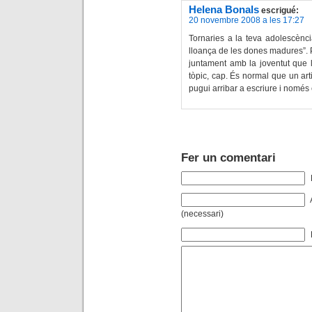
Helena Bonals
escrigué:
20 novembre 2008 a les 17:27
Tornaries a la teva adolescènci
lloança de les dones madures”. P
juntament amb la joventut que l
tòpic, cap. És normal que un arti
pugui arribar a escriure i només
Fer un comentari
(necessari)