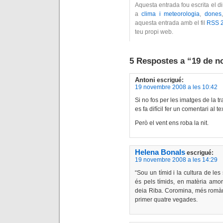
Aquesta entrada fou escrita el 
a
clima i meteorologia
,
dones
aquesta entrada amb el fil
RSS 2
teu propi web.
5 Respostes a “19 de 
Antoni
escrigué:
19 novembre 2008 a les 10:42
Si no fos per les imatges de la 
es fa difícil fer un comentari al 
Però el vent ens roba la nit.
Helena Bonals
escrigué:
19 novembre 2008 a les 14:29
“Sou un tímid i la cultura de les
és pels tímids, en matèria amor
deia Riba. Coromina, més romànt
primer quatre vegades.