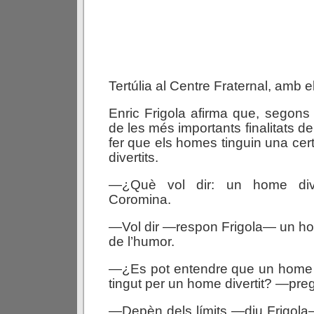
Tertúlia al Centre Fraternal, amb e
Enric Frigola afirma que, segons
de les més importants finalitats de 
fer que els homes tinguin una cert
divertits.
—¿Què vol dir: un home dive
Coromina.
—Vol dir —respon Frigola— un hom
de l’humor.
—¿Es pot entendre que un home i
tingut per un home divertit? —preg
—Depèn dels límits —diu Frigola—