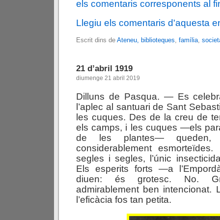
els comentaris corresponents al fin
Llegiu els comentaris d'aquesta e
Escrit dins de
Ateneu, biblioteques
,
família
,
societ
21 d’abril 1919
diumenge 21 abril 2019
Dilluns de Pasqua. — Es celeb
l’aplec al santuari de Sant Sebast
les cuques. Des de la creu de t
els camps, i les cuques —els parà
de les plantes— queden, 
considerablement esmorteïdes.
segles i segles, l’únic insectici
Els esperits forts —a l’Empor
diuen: és grotesc. No. G
admirablement ben intencionat. 
l’eficàcia fos tan petita.