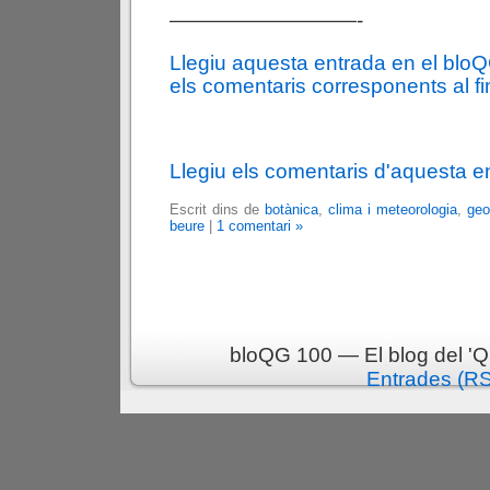
—————————-
Llegiu aquesta entrada en el blo
els comentaris corresponents al fin
Llegiu els comentaris d'aquesta e
Escrit dins de
botànica
,
clima i meteorologia
,
geo
beure
|
1 comentari »
bloQG 100 — El blog del 'Q
Entrades (R