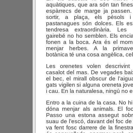
aquàtiques, que ara són tan fines
espàrrecs de marge ja passen.
sortir, a plaça, els pèsols 
pastanagues són dolces. Els es
tendresa extraordinària. Les 
gairebé no ho semblen. Els enc
fonen a la boca. Ara és el mom
menjar herbes. A la primave
botànica té una cosa angèlica, cele
Les orenetes volen descrivint
casalot del mas. De vegades bai
el bec, el mirall obscur de l’aigu
gats vigilen si alguna oreneta jove
i cau. En la naturalesa, ningú no e
Entro a la cuina de la casa. No h
dóna menjar als animals. El foc
Passo una estona assegut sobre 
suau de l’escó, davant del foc de 
va fent fosc darrere de la finest