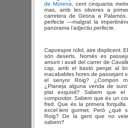
de Morena
, cent cinquanta met
mas, amb les oliveres a prime
carretera de Girona a Palamós
perfecte —malgrat la impertinèn
panorama l’adjectiu
perfecte
.
Capvespre rúfol, aire displicent. El
són deserts. Només es passeja
amunt i avall del carrer de Caval
cap, amb el bastó penjat al b
inacabables hores de passejant so
el senyor Roig? ¿Compon 
¿Planeja alguna venda de suro
plat exquisit? Sabem que el
compositor. Sabem que és un come
fred. Que és la primera forquilla
excel·lent gurmet. Però ¿què 
Roig? De la gent que no vei
sabem?