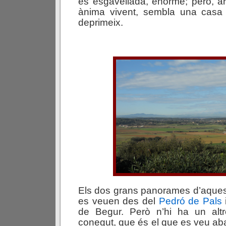
és esgavellada, enorme; però, a
ànima vivent, sembla una cas
deprimeix.
Els dos grans panorames d’aques
es veuen des del
Pedró de Pals
de Begur. Però n’hi ha un al
conegut, que és el que es veu aba