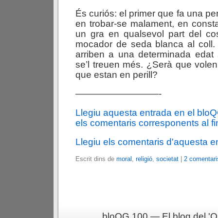
És curiós: el primer que fa una pe
en trobar-se malament, en constat
un gra en qualsevol part del co
mocador de seda blanca al coll.
arriben a una determinada edat 
se’l treuen més. ¿Serà que vole
que estan en perill?
—————————-
Llegiu aquesta entrada en el blo
els comentaris corresponents al fin
Llegiu els comentaris d'aquesta e
Escrit dins de
moral
,
religió
,
societat
|
2 comentari
bloQG 100 — El blog del 'Q