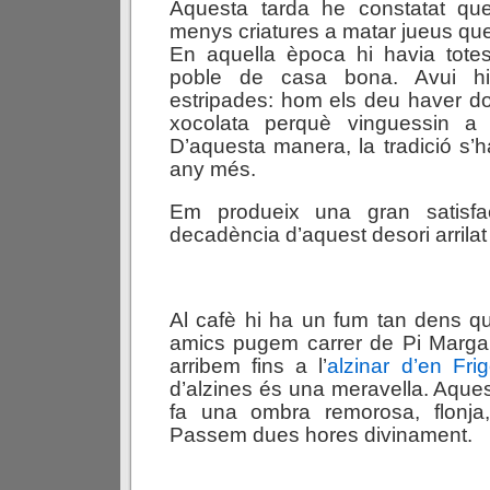
Aquesta tarda he constatat qu
menys criatures a matar jueus qu
En aquella època hi havia totes
poble de casa bona. Avui h
estripades: hom els deu haver don
xocolata perquè vinguessin a 
D’aquesta manera, la tradició s’
any més.
Em produeix una gran satisfac
decadència d’aquest desori arrilat 
Al cafè hi ha un fum tan dens q
amics pugem carrer de Pi Margal
arribem fins a l’
alzinar d’en Frig
d’alzines és una meravella. Aques
fa una ombra remorosa, flonja, 
Passem dues hores divinament.