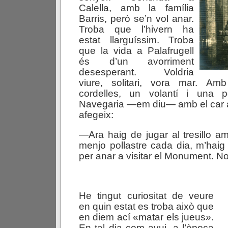
Calella, amb la família
Barris, però se’n vol anar.
Troba que l’hivern ha
estat llarguíssim. Troba
que la vida a Palafrugell
és d’un avorriment
desesperant. Voldria
viure, solitari, vora mar. Am
cordelles, un volantí i una po
Navegaria —em diu— amb el car a
afegeix:
—Ara haig de jugar al tresillo 
menjo pollastre cada dia, m’hai
per anar a visitar el Monument. 
He tingut curiositat de veure
en quin estat es troba això que
en diem ací «matar els jueus».
En tal dia com avui, a l’època