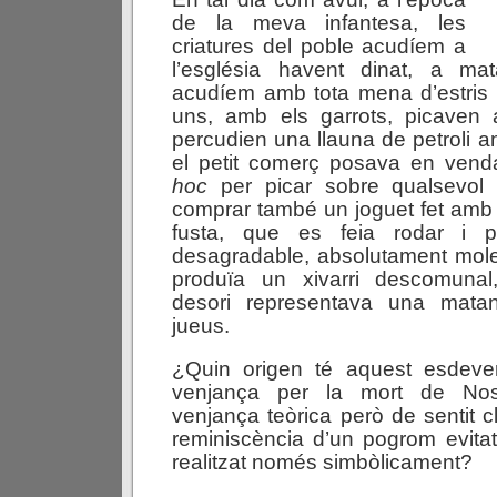
de la meva infantesa, les
criatures del poble acudíem a
l’església havent dinat, a ma
acudíem amb tota mena d’estris p
uns, amb els garrots, picaven a
percudien una llauna de petroli am
el petit comerç posava en ve
hoc
per picar sobre qualsevol
comprar també un joguet fet amb
fusta, que es feia rodar i p
desagradable, absolutament moles
produïa un xivarri descomunal
desori representava una matan
jueus.
¿Quin origen té aquest esdev
venjança per la mort de Nos
venjança teòrica però de sentit 
reminiscència d’un pogrom evita
realitzat només simbòlicament?