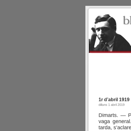
1r d’abril 1919
dilluns 1 abril 2019
Dimarts. — P
vaga general
tarda, s’aclar