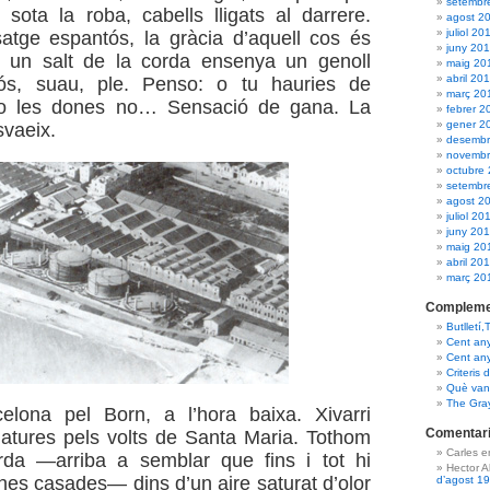
setembr
s sota la roba, cabells lligats al darrere.
agost 2
juliol 20
atge espantós, la gràcia d’aquell cos és
juny 20
n un salt de la corda ensenya un genoll
maig 20
abril 20
iós, suau, ple. Penso: o tu hauries de
març 20
o les dones no… Sensació de gana. La
febrer 2
gener 2
svaeix.
desembr
novembr
octubre
setembr
agost 2
juliol 20
juny 20
maig 20
abril 20
març 20
Compleme
Butlletí,
Cent an
Cent an
Criteris 
Què van 
The Gra
elona pel Born, a l’hora baixa. Xivarri
Comentari
riatures pels volts de Santa Maria. Tothom
Carles 
rda —arriba a semblar que fins i tot hi
Hector 
nes casades— dins d’un aire saturat d’olor
d’agost 1