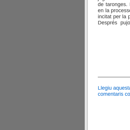
de taronges. 
en la process
incitat per l
Després pujo
——————
Llegiu aquest
comentaris cor