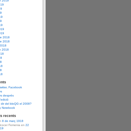
e 2019
019
19
19
19
19
19
019
019
e 2018
e 2018
 2018
e 2018
018
18
18
18
18
18
nts
Twitter, Facebook
ys
ys després
d’edició
dir del bloQG el 2008?
y Notebook
s recents
en
8 de març 1918
Alcocer Femenia en
22
919