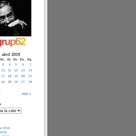
abril 2019
Dc.
Dj.
Dv.
Ds.
Dg.
3
4
5
6
7
10
11
12
13
14
17
18
19
20
21
24
25
26
27
28
r
mai »
s
e 2019
 2019