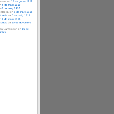
lcocer en
12 de gener 1919
en
6 de maig 1919
n
8 de març 1918
ntserrat en
8 de març 1918
Bonals
en
6 de maig 1918
en
6 de maig 1918
Bonals
en
15 de novembre
ria Camprodon en
15 de
 1919