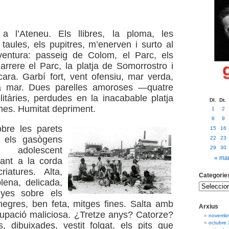
 l’Ateneu. Els llibres, la ploma, les
s taules, els pupitres, m’enerven i surto al
 ventura: passeig de Colom, el Parc, els
arrere el Parc, la platja de Somorrostro i
ara. Garbí fort, vent ofensiu, mar verda,
a mar. Dues parelles amoroses —quatre
litàries, perdudes en la inacabable platja
Dl.
Dt.
ines. Humitat depriment.
1
2
8
9
obre les parets
15
16
 els gasògens
22
23
29
30
adolescent
« ma
gant a la corda
iatures. Alta,
Categorie
lena, delicada,
nyes sobre els
negres, ben feta, mitges fines. Salta amb
Arxius
upació maliciosa. ¿Tretze anys? Catorze?
novembr
octubre
, dibuixades, vestit folgat, els pits que