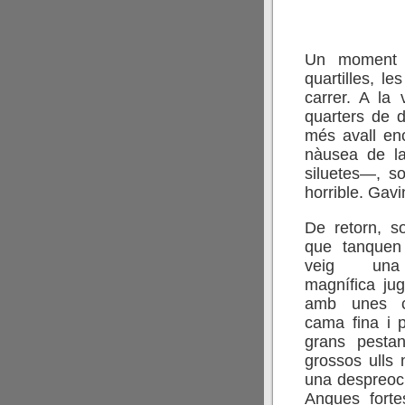
Un moment a
quartilles, le
carrer. A la
quarters de d
més avall enc
nàusea de l
siluetes—, so
horrible. Gav
De retorn, s
que tanquen
veig una 
magnífica ju
amb unes cr
cama fina i p
grans pesta
grossos ulls 
una despreoc
Anques fortes