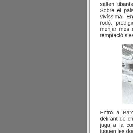
salten tibant
Sobre el pais
vivíssima. E
rodó, prodig
menjar més 
temptació s’e
Entro a Barc
delirant de c
juga a la co
juguen les do