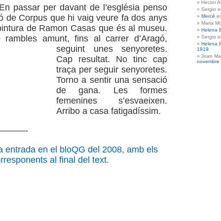
Hector A
En passar per davant de l’església penso
Sergio 
ó de Corpus que hi vaig veure fa dos anys
Mercè
e
Maria Mo
a pintura de Ramon Casas que és al museu.
Helena 
 rambles amunt, fins al carrer d’Aragó,
Sergio 
Helena 
seguint unes
senyoretes.
1919
Joan Ma
Cap resultat. No tinc cap
novembre
traça per seguir senyoretes.
Torno a sentir una sensació
de gana. Les formes
femenines s’esvaeixen.
Arribo a casa fatigadíssim.
———-
a entrada en el bloQG del 2008, amb els
responents al final del text.