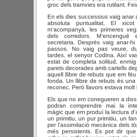
groc dels tramvies era rutilant. Fei
En els dies successius vaig anar 
absoluta puntualitat. El xico
m’acompanyà, les primeres vega
dels corredors. M’encengué 
secretaria. Després vaig anar-h
passos. No vaig pas veure, du
tardes, el senyor Codina. Així va
estat de completa solitud, enmig
parets decorades amb cartells dep
aquell llibre de rebuts que em fé
fonda. Un llibre de rebuts és una 
reconec. Però llavors estava molt 
Els que no em conegueren a disse
podran comprendre mai la inten
màgic que em produí la lectura d’aq
un primitiu, un pur primitiu, un fa
per l’assimilació mecànica dels t
més persistents. Es pot dir que