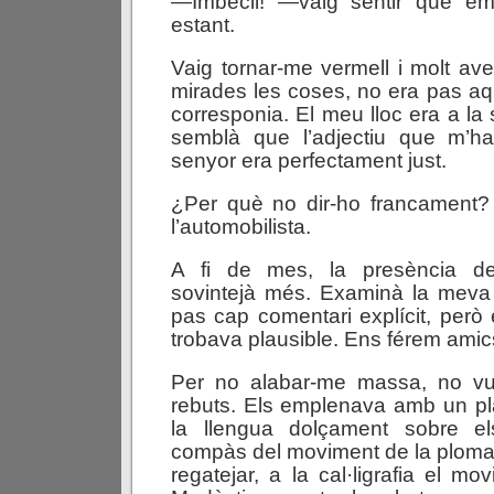
—Imbècil! —vaig sentir que em
estant.
Vaig tornar-me vermell i molt ave
mirades les coses, no era pas aqu
corresponia. El meu lloc era a la 
semblà que l’adjectiu que m’hav
senyor era perfectament just.
¿Per què no dir-ho francament?
l’automobilista.
A fi de mes, la presència d
sovintejà més. Examinà la meva 
pas cap comentari explícit, per
trobava plausible. Ens férem amic
Per no alabar-me massa, no vul
rebuts. Els emplenava amb un plae
la llengua dolçament sobre el
compàs del moviment de la ploma, 
regatejar, a la cal·ligrafia el mo