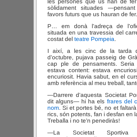
les persones que us han de fer 
sòlidament situades —pensant
favors futurs que us hauran de fer
P… em donà l’adreça de l’ofi
situada en una travessia del carr
costat del
teatre Pompeia
.
I així, a les cinc de la tarda
d’octubre, pujava passeig de Gr
cap ple de pensaments. Seria 
estava content: estava encurios
encuriosit. Havia sabut, en el curs
amb referència al meu treball, tant
—Darrere d’aquesta Societat P
dit alguns— hi ha els
frares del 
nom
. Si et portes bé, no et falta
rics, són potents, fan i desfan en l
Treballa i no te’n penediràs!
—La Societat Sportiva