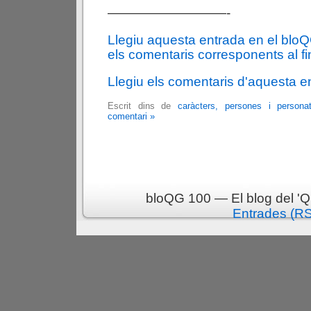
—————————-
Llegiu aquesta entrada en el blo
els comentaris corresponents al fin
Llegiu els comentaris d'aquesta e
Escrit dins de
caràcters, persones i persona
comentari »
bloQG 100 — El blog del 'Q
Entrades (R