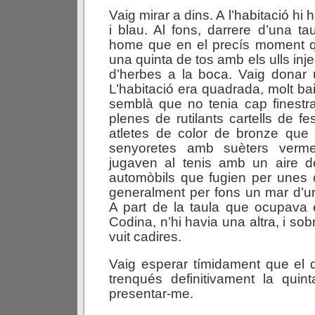
Vaig mirar a dins. A l’habitació hi
i blau. Al fons, darrere d’una ta
home que en el precís moment qu
una quinta de tos amb els ulls inj
d’herbes a la boca. Vaig donar u
L’habitació era quadrada, molt ba
semblà que no tenia cap finestr
plenes de rutilants cartells de f
atletes de color de bronze que 
senyoretes amb suèters verm
jugaven al tenis amb un aire de
automòbils que fugien per unes 
generalment per fons un mar d’u
A part de la taula que ocupava 
Codina, n’hi havia una altra, i sob
vuit cadires.
Vaig esperar tímidament que el 
trenqués definitivament la quin
presentar-me.