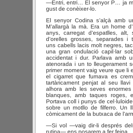
—Entri, entri… El senyor P… ja me
gust de conèixer-lo.
El senyor Codina s’alçà amb una
M’allargà la mà. Era un home d’
anys, carregat d’espatlles, alt, s
d’orelles grosses, separades i 
uns cabells lacis molt negres, taca
una gran ondulació capil·lar sobr
accidentat i dur. Parlava amb
atenorada i un to lleugerament 
primer moment vaig veure que li e
el cigarret que fumava es crem
tartàricament penjat al seu llavi i
alhora amb les seves enormes 
blanques, amb taques roges, el
Portava coll i punys de cel·luloide
sobre un motllo de filferro. Un ll
còmicament de la butxaca de l’armi
—Si vol —vaig dir-li després de
rutina— ens posarem a fer feina.