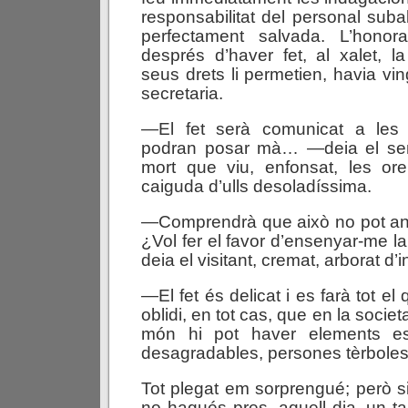
responsabilitat del personal suba
perfectament salvada. L’honor
després d’haver fet, al xalet, l
seus drets li permetien, havia vi
secretaria.
—El fet serà comunicat a les
podran posar mà… —deia el se
mort que viu, enfonsat, les ore
caiguda d’ulls desoladíssima.
—Comprendrà que això no pot a
¿Vol fer el favor d’ensenyar-me la
deia el visitant, cremat, arborat d’
—El fet és delicat i es farà tot 
oblidi, en tot cas, que en la socie
món hi pot haver elements estr
desagradables, persones tèrbol
Tot plegat em sorprengué; però s
no hagués pres, aquell dia, un t