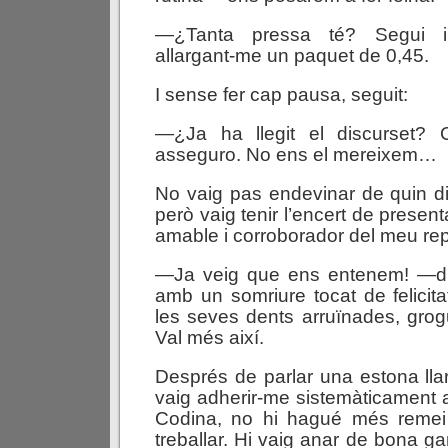
—¿Tanta pressa té? Segui 
allargant-me un paquet de 0,45.
I sense fer cap pausa, seguit:
—¿Ja ha llegit el discurset? 
asseguro. No ens el mereixem…
No vaig pas endevinar de quin di
però vaig tenir l’encert de presen
amable i corroborador del meu repe
—Ja veig que ens entenem! —di
amb un somriure tocat de felicit
les seves dents arruïnades, gro
Val més així.
Després de parlar una estona llar
vaig adherir-me sistemàticament al
Codina, no hi hagué més remei
treballar. Hi vaig anar de bona g