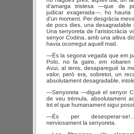
d’amarga tristesa —que de pr
judicar exagerada—, ho hauria o
d’un moment. Per desgràcia meva,
de pocs dies, una desagradable re
Una senyoreta de l’aristocràcia v
senyor Codina, amb una altiva disp
havia ocorregut aquell matí.
—És la segona vegada que em p
Polo, no fa gaire, em robaren
Avui, al tenis, desaparegué la m
valor, però era, sobretot, un rec
absolutament desagradable, into
—Senyoreta —digué el senyor Co
de veu trèmula, absolutament ac
tot el que humanament sigui pos
—És per desesperar-se!
nerviosament la senyoreta.