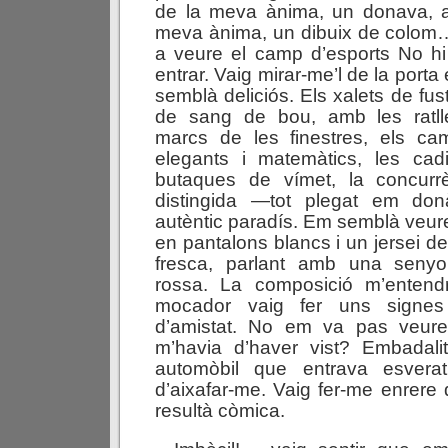
de la meva ànima, un donava, a
meva ànima, un dibuix de colom
a veure el camp d’esports No hi
entrar. Vaig mirar-me’l de la porta
semblà deliciós. Els xalets de fust
de sang de bou, amb les ratll
marcs de les finestres, els ca
elegants i matemàtics, les cadi
butaques de vímet, la concurr
distingida —tot plegat em do
autèntic paradís. Em semblà veu
en pantalons blancs i un jersei d
fresca, parlant amb una senyor
rossa. La composició m’entend
mocador vaig fer uns signes
d’amistat. No em va pas veure
m’havia d’haver vist? Embadal
automòbil que entrava esvera
d’aixafar-me. Vaig fer-me enrer
resultà còmica.