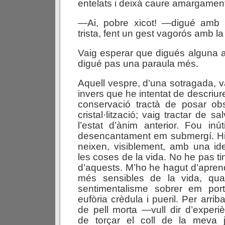
entelats i deixà caure amargament
—Ai, pobre xicot! —digué amb 
trista, fent un gest vagorós amb l
Vaig esperar que digués alguna a
digué pas una paraula més.
Aquell vespre, d’una sotragada, v
invers que he intentat de descriure
conservació tractà de posar ob
cristal·lització; vaig tractar de s
l’estat d’ànim anterior. Fou inú
desencantament em submergí. H
neixen, visiblement, amb una i
les coses de la vida. No he pas tin
d’aquests. M’ho he hagut d’aprend
més sensibles de la vida, quan 
sentimentalisme sobrer em po
eufòria crèdula i pueril. Per arrib
de pell morta —vull dir d’exper
de torçar el coll de la meva j