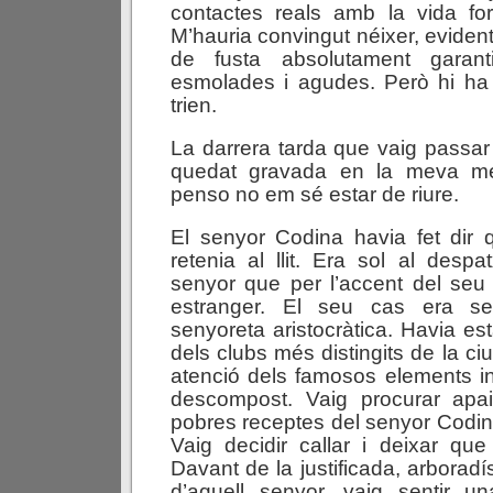
contactes reals amb la vida for
M’hauria convingut néixer, evide
de fusta absolutament garan
esmolades i agudes. Però hi h
trien.
La darrera tarda que vaig passar 
quedat gravada en la meva me
penso no em sé estar de riure.
El senyor Codina havia fet dir 
retenia al llit. Era sol al desp
senyor que per l’accent del seu
estranger. El seu cas era s
senyoreta aristocràtica. Havia es
dels clubs més distingits de la ciu
atenció dels famosos elements ind
descompost. Vaig procurar apa
pobres receptes del senyor Codina
Vaig decidir callar i deixar que
Davant de la justificada, arbora
d’aquell senyor, vaig sentir un