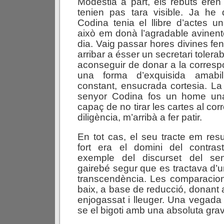
Modèstia a part, els rebuts eren
tenien pas tara visible. Ja he 
Codina tenia el llibre d’actes un
això em donà l’agradable avinent
dia. Vaig passar hores divines fen
arribar a ésser un secretari tolera
aconseguir de donar a la corresp
una forma d’exquisida amabi
constant, ensucrada cortesia. La 
senyor Codina fos un home una
capaç de no tirar les cartes al c
diligència, m’arribà a fer patir.
En tot cas, el seu tracte em resul
fort era el domini del contras
exemple del discurset del s
gairebé segur que es tractava d’u
transcendència. Les comparacions
baix, a base de reducció, donant a
enjogassat i lleuger. Una vegada 
se el bigoti amb una absoluta grav