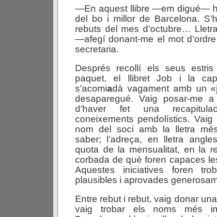
—En aquest llibre —em digué— hi
del bo i millor de Barcelona. S’
rebuts del mes d’octubre… Lletra
—afegí donant-me el mot d’ordre 
secretaria.
Després recollí els seus estr
paquet, el llibret Job i la c
s’acomi
a
dà vagament amb un «j
desaparegué. Vaig posar-me a 
d’haver fet una recapitul
coneixements pendolístics. Vaig d
nom del soci amb la lletra mé
saber; l’adreça, en lletra angles
quota de la mensualitat, en la
r
corbada de què foren capaces l
Aquestes iniciatives foren tr
plausibles i aprovades generosam
Entre rebut i rebut, vaig donar una 
vaig trobar els noms més im