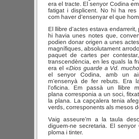
era el tracte. El senyor Codina e
fatigat i displicent. No hi ha res
com haver d’ensenyar el que hom 
El llibre d’actes estava endarrerit, 
hi havia unes notes que, conven
podien donar origen a unes actes
magnífiques, absolutament arrodo
paquet de cartes per contesta
transcendència, en les quals la f
era el «
Dios guarde a Vd. much
el senyor Codina, amb un ai
m’ensenyà de fer rebuts. Era 
l’oficina. Em passà un llibre
plana corresponia a un soci, fitxa
la plana. La capçalera tenia afeg
verds, corresponents als mesos de
Vaig asseure’m a la taula des
diguem-ne secretaria. El senyo
ploma i tinter.