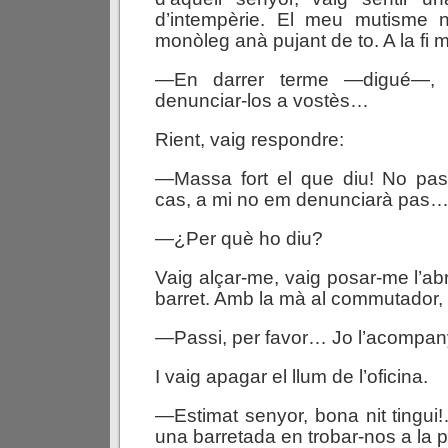
d’intempèrie. El meu mutisme n
monòleg anà pujant de to. A la fi
—En darrer terme —digué—, e
denunciar-los a vostès…
Rient, vaig respondre:
—Massa fort el que diu! No pass
cas, a mi no em denunciarà pas
—¿Per què ho diu?
Vaig alçar-me, vaig posar-me l’abr
barret. Amb la mà al commutador, v
—Passi, per favor… Jo l’acompan
I vaig apagar el llum de l’oficina.
—Estimat senyor, bona nit tingui!
una barretada en trobar-nos a la po