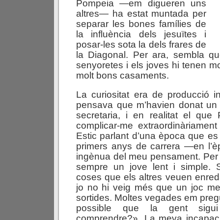
Pompeia —em digueren uns
altres— ha estat muntada per
separar les bones famílies de
la influència dels jesuïtes i
posar-les sota la dels frares de
la Diagonal. Per ara, sembla qu
senyoretes i els joves hi tenen mol
molt bons casaments.
La curiositat era de producció i
pensava que m’havien donat un c
secretaria, i en realitat el qu
complicar-me extraordinàriament
Estic parlant d’una època que es
primers anys de carrera —en l’èp
ingènua del meu pensament. Per al
sempre un jove lent i simple. S
coses que els altres veuen enre
jo no hi veig més que un joc me
sortides. Moltes vegades em pre
possible que la gent sigui
comprendre?». La meva incapacita