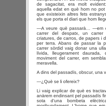
de sagacitat, era molt eviden
aquella edat en què hom no pot 
que existeixin altres fets estran
els que porta el diari que hom lleg
—A veure què passarà… —em dei
carrer del despatx, un carrer
criatures, de carros, de papers i 
per terra. Abans de passar la p
carrer sòrdid vaig donar una ulla
lívida, lleugerament daurada, 
moviment del carrer, em sembl
meravella.
A dins del passadís, obscur, una 
—¿Què se li ofereix?
Li vaig explicar de què es tracta
anàrem endinsant pel passadís fi
sota d’una bombeta elèctri
moribundament. L’home que em p