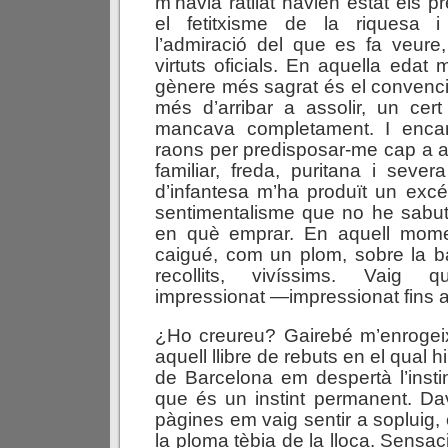
m’havia ratllat havien estat els pr
el fetitxisme de la riquesa i 
l’admiració del que es fa veure,
virtuts oficials. En aquella edat m
gènere més sagrat és el convenci
més d’arribar a assolir, un cert 
mancava completament. I encar
raons per predisposar-me cap a aq
familiar, freda, puritana i sev
d’infantesa m’ha produït un excés
sentimentalisme que no he sabut
en què emprar. En aquell mome
caigué, com un plom, sobre la b
recollits, vivíssims. Vaig qu
impressionat —impressionat fins a
¿Ho creureu? Gairebé m’enrogeix
aquell llibre de rebuts en el qual hi
de Barcelona em despertà l’instin
que és un instint permanent. Da
pàgines em vaig sentir a sopluig,
la ploma tèbia de la lloca. Sensa