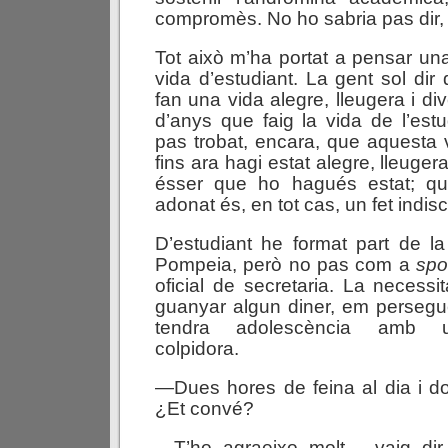
compromès. No ho sabria pas dir,
Tot això m’ha portat a pensar u
vida d’estudiant. La gent sol dir
fan una vida alegre, lleugera i div
d’anys que faig la vida de l’est
pas trobat, encara, que aquesta 
fins ara hagi estat alegre, lleugera
ésser que ho hagués estat; q
adonat és, en tot cas, un fet indisc
D’estudiant he format part de la
Pompeia, però no pas com a
spo
oficial de secretaria. La necessit
guanyar algun diner, em persegu
tendra adolescència amb un
colpidora.
—Dues hores de feina al dia i d
¿Et convé?
—T’ho agraeixo molt —vaig dir