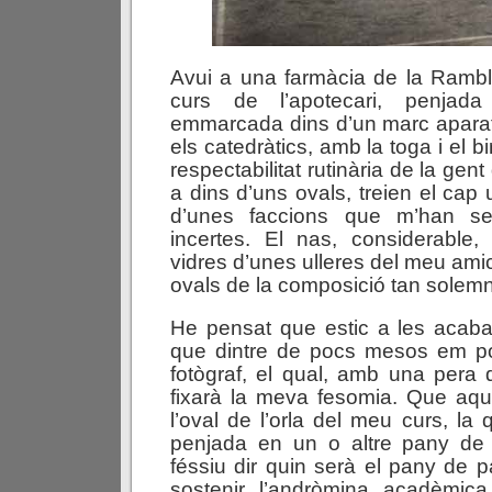
Avui a una farmàcia de la Rambla 
curs de l’apotecari, penjad
emmarcada dins d’un marc aparató
els catedràtics, amb la toga i el bir
respectabilitat rutinària de la gent
a dins d’uns ovals, treien el cap
d’unes faccions que m’han se
incertes. El nas, considerable,
vidres d’unes ulleres del meu ami
ovals de la composició tan solem
He pensat que estic a les acabal
que dintre de pocs mesos em p
fotògraf, el qual, amb una pera
fixarà la meva fesomia. Que aqu
l’oval de l’orla del meu curs, la
penjada en un o altre pany de 
féssiu dir quin serà el pany de 
sostenir l’andròmina acadèmic