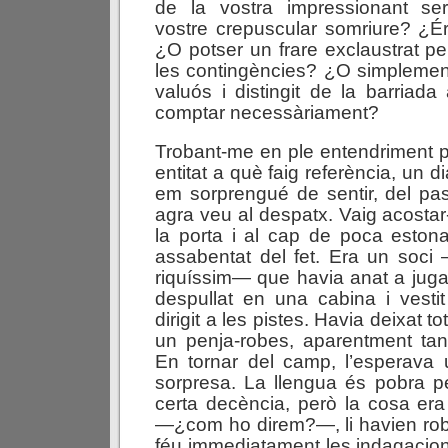
de la vostra impressionant seri
vostre crepuscular somriure? ¿É
¿O potser un frare exclaustrat p
les contingències? ¿O simplemen
valuós i distingit de la barriada
comptar necessàriament?
Trobant-me en ple entendriment p
entitat a què faig referència, un dia
em sorprengué de sentir, del pa
agra veu al despatx. Vaig acosta
la porta i al cap de poca eston
assabentat del fet. Era un soci —
riquíssim— que havia anat a jugar
despullat en una cabina i vesti
dirigit a les pistes. Havia deixat t
un penja-robes, aparentment tan
En tornar del camp, l’esperava
sorpresa. La llengua és pobra p
certa decència, però la cosa era 
—¿com ho direm?—, li havien rob
féu immediatament les indagacio