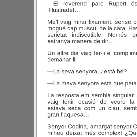
—El reverend pare Rupert é
il·lustradet…
Me’l vaig mirar fixament, sense pa
mogué cap múscul de la cara. Ha
serietat indiscutible. Només 
estranya manera de dir…
Un altre dia vaig fer-li el complim
demanar-li:
—La seva senyora, ¿està bé?
—La meva senyora està que peta,
La resposta em semblà singular.
vaig tenir ocasió de veure la
estava seca com un clau, semb
gran flaquesa…
Senyor Codina, amargat senyor C
m’heu deixat més complex! ¿Què