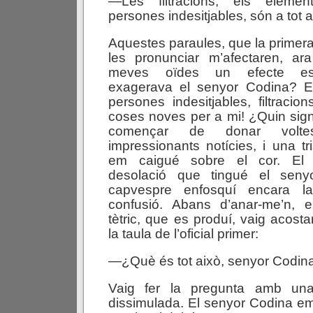
—Les filtracions, els elemen
persones indesitjables, són a tot a
Aquestes paraules, que la primera
les pronunciar m’afectaren, ar
meves oïdes un efecte est
exagerava el senyor Codina? E
persones indesitjables, filtracio
coses noves per a mi! ¿Quin signi
començar de donar volt
impressionants notícies, i una tr
em caigué sobre el cor. El 
desolació que tingué el seny
capvespre enfosquí encara l
confusió. Abans d’anar-me’n, e
tètric, que es produí, vaig acost
la taula de l’oficial primer:
—¿Què és tot això, senyor Codin
Vaig fer la pregunta amb un
dissimulada. El senyor Codina em