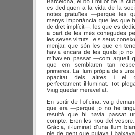
Barcelona, el bo i millor de la ciu
es dediquen a la vida de la socie
notes gratuïtes —perquè les 
menys importància que les que 
de dret implícit—, les que es dediq
a part de les més conegudes per
les seves virtuts i els seus conei
menjar, que són les que en tene
havia encara de les quals jo no 
m’havien passat —com aquell q
que em semblaren tan respe
primeres. La llum pròpia dels uns 
opacitat dels altres i el 
perfectament il·luminat. Tot pleg
Vaig quedar meravellat.
En sortir de l’oficina, vaig demana
que era —perquè jo no he tingut
resultà que hi havia passat 
compte. Eren les nou del vespre.
Gràcia, il·luminat d’una llum bla
ple de gent que pujava i baixava