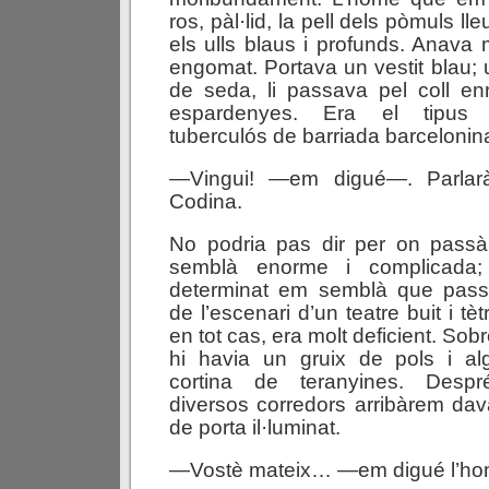
ros, pàl·lid, la pell dels pòmuls l
els ulls blaus i profunds. Anava 
engomat. Portava un vestit blau;
de seda, li passava pel coll en
espardenyes. Era el tipus i
tuberculós de barriada barcelonin
—Vingui! —em digué—. Parlar
Codina.
No podria pas dir per on pass
semblà enorme i complicada
determinat em semblà que pass
de l’escenari d’un teatre buit i tètr
en tot cas, era molt deficient. So
hi havia un gruix de pols i a
cortina de teranyines. Desp
diversos corredors arribàrem dav
de porta il·luminat.
—Vostè mateix… —em digué l’home