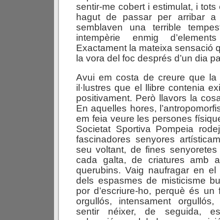
sentir-me cobert i estimulat, i tot
hagut de passar per arribar a
semblaven una terrible tempe
intempèrie enmig d’elements
Exactament la mateixa sensació q
la vora del foc després d’un dia pa
Avui em costa de creure que la
il·lustres que el llibre contenia e
positivament. Però llavors la cosa
En aquelles hores, l’antropomorfi
em feia veure les persones físiqu
Societat Sportiva Pompeia rode
fascinadores senyores artística
seu voltant, de fines senyorete
cada galta, de criatures amb 
querubins. Vaig naufragar en el
dels espasmes de misticisme bu
por d’escriure-ho, perquè és un f
orgullós, intensament orgullós
sentir néixer, de seguida, es