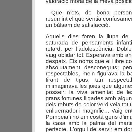
valoració moral de la meva posici
—Que n’ets, de bona person
resumint el que sentia confusame
un bàlsam de satisfacció.
Aquells dies foren la lluna d
saturada de pensaments infanti
retard, per l’adolescència. Doble
vaig oblidar tot. Esperava amb àns
despatx. Els noms que el llibre c
absolutament desconeguts; per
respectables, me’n figurava la ba
tirant de tipus, tan respecta
m’imaginava les joies que algun
posseir; la viva amenitat de le
grans fortunes lligades amb alg
dels rebuts de color verd veia tot
enlluernador i magnífic… Vaig ent
Pompeia i no em costà gens d’imag
la casa amb la palma del marti
perfecte. L’orgull de servir em d