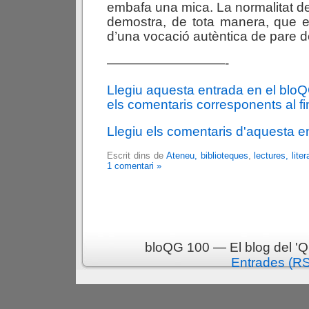
embafa una mica. La normalitat de
demostra, de tota manera, que 
d’una vocació autèntica de pare de
—————————-
Llegiu aquesta entrada en el blo
els comentaris corresponents al fin
Llegiu els comentaris d'aquesta e
Escrit dins de
Ateneu, biblioteques
,
lectures, liter
1 comentari »
bloQG 100 — El blog del 'Q
Entrades (R