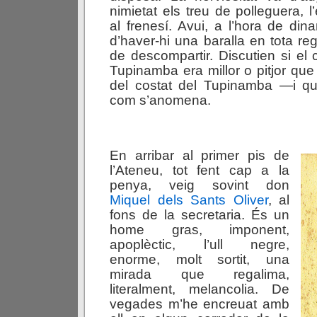
nimietat els treu de polleguera, 
al frenesí. Avui, a l’hora de din
d’haver-hi una baralla en tota re
de descompartir. Discutien si el
Tupinamba era millor o pitjor que
del costat del Tupinamba —i q
com s’anomena.
En arribar al primer pis de
l’Ateneu, tot fent cap a la
penya, veig sovint don
Miquel dels Sants Oliver
, al
fons de la secretaria. És un
home gras, imponent,
apoplèctic, l’ull negre,
enorme, molt sortit, una
mirada que regalima,
literalment, melancolia. De
vegades m’he encreuat amb