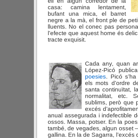
ell en algun corredor de la
casa: camina lentament,
bufant una mica, el barret
negre a la mà, el front ple de pet
lluents. No el conec pas person
l’efecte que aquest home és delic
tracte exquisit.
Cada any, quan arr
López-Picó publica
poesies
. Picó s’ha
els mots d’ordre d
santa continuïtat, 
normalitat, etc. 
sublims, però que 
excés d’aprofitament
anual assegurada i indefectible d
ossos. Massa, potser. En la poes
també, de vegades, algun osset 
gallina. En la de Sagarra, l’excés 