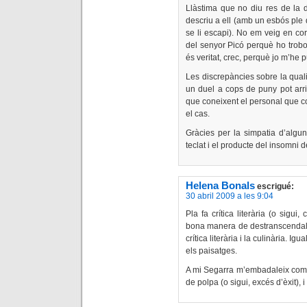
Llàstima que no diu res de la 
descriu a ell (amb un esbós ple 
se li escapi). No em veig en cor
del senyor Picó perquè ho trobo 
és veritat, crec, perquè jo m’he p
Les discrepàncies sobre la quali
un duel a cops de puny pot arrib
que coneixent el personal que co
el cas.
Gràcies per la simpatia d’alg
teclat i el producte del insomni d
Helena Bonals
escrigué:
30 abril 2009 a les 9:04
Pla fa crítica literària (o sigui
bona manera de destranscendalitza
crítica literària i la culinària. I
els paisatges.
A mi Segarra m’embadaleix com a
de polpa (o sigui, excés d’èxit), 