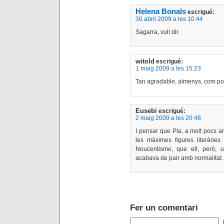
Helena Bonals
escrigué:
30 abril 2009 a les 10:44
Sagarra, vull dir.
witold
escrigué:
1 maig 2009 a les 15:23
Tan agradable, almenys, com por
Eusebi
escrigué:
2 maig 2009 a les 20:48
I pensar que Pla, a molt pocs a
les màximes figures literàries
Noucentisme, que ell, però, 
acabava de pair amb normalitat
Fer un comentari