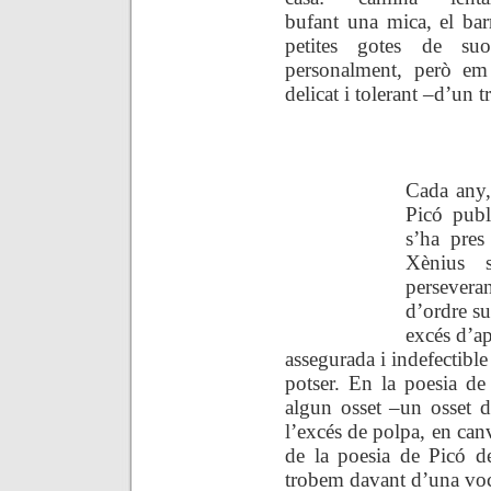
bufant una mica, el bar
petites gotes de su
personalment, però em
delicat i tolerant –d’un t
Cada any,
Picó publ
s’ha pres
Xènius s
persevera
d’ordre su
excés d’ap
assegurada i indefectible
potser. En la poesia d
algun osset –un osset d
l’excés de polpa, en can
de la poesia de Picó d
trobem davant d’una voca