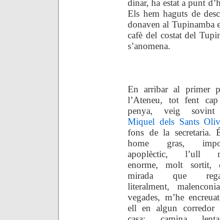
dinar, ha estat a punt d’
Els hem haguts de desco
donaven al Tupinamba era
cafè del costat del Tu
s’anomena.
En arribar al primer p
l’Ateneu, tot fent cap
penya, veig sovin
Miquel dels Sants Oliv
fons de la secretaria.
home gras, impon
apoplèctic, l’ull n
enorme, molt sortit, 
mirada que regal
literalment, malenconi
vegades, m’he encreua
ell en algun corredor 
casa: camina lenta