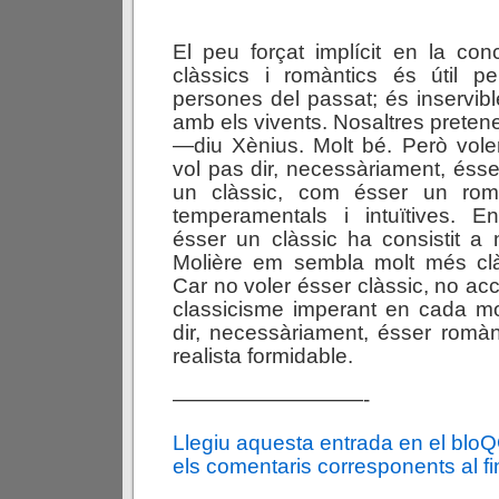
El peu forçat implícit en la co
clàssics i romàntics és útil pe
persones del passat; és inservibl
amb els vivents. Nosaltres preten
—diu Xènius. Molt bé. Però vole
vol pas dir, necessàriament, ésse
un clàssic, com ésser un rom
temperamentals i intuïtives. 
ésser un clàssic ha consistit a 
Molière em sembla molt més cl
Car no voler ésser clàssic, no ac
classicisme imperant en cada m
dir, necessàriament, ésser romàn
realista formidable.
—————————-
Llegiu aquesta entrada en el blo
els comentaris corresponents al fin