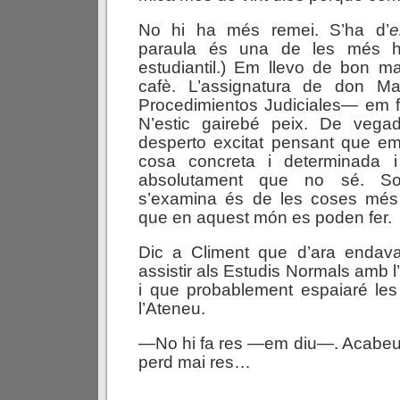
No hi ha més remei. S’ha d’
e
paraula és una de les més hor
estudiantil.) Em llevo de bon m
cafè. L’assignatura de don 
Procedimientos Judiciales— em fa
N’estic gairebé peix. De vega
desperto excitat pensant que e
cosa concreta i determinada
absolutament que no sé. S
s’examina és de les coses més t
que en aquest món es poden fer.
Dic a Climent que d’ara endavan
assistir als Estudis Normals amb l
i que probablement espaiaré l
l’Ateneu.
—No hi fa res —em diu—. Acabeu l
perd mai res…