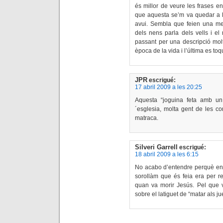
és millor de veure les frases en
que aquesta se’m va quedar a l
avui. Sembla que feien una men
dels nens parla dels vells i el
passant per una descripció mol
època de la vida i l’última es to
JPR
escrigué:
17 abril 2009 a les 20:25
Aquesta “joguina feta amb un
´esglesia, molta gent de les c
matraca.
Silveri Garrell
escrigué:
18 abril 2009 a les 6:15
No acabo d’entendre perquè en de
sorollàm que és feia era per rec
quan va morir Jesús. Pel que v
sobre el latiguet de “matar als j