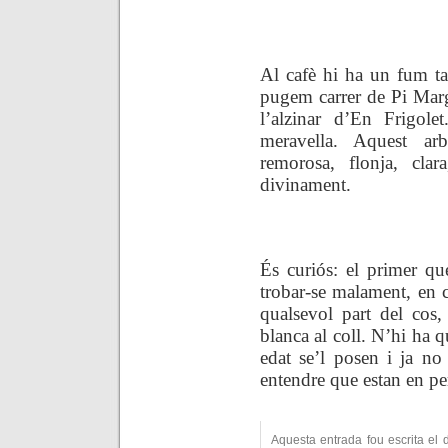
.
Al cafè hi ha un fum t
pugem carrer de Pi Marg
l’alzinar d’En Frigole
meravella. Aquest ar
remorosa, flonja, clar
divinament.
.
És curiós: el primer qu
trobar-se malament, en c
qualsevol part del cos
blanca al coll. N’hi ha 
edat se’l posen i ja no
entendre que estan en per
Aquesta entrada fou escrita el 