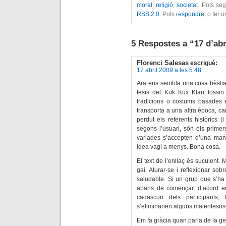
moral
,
religió
,
societat
. Pots seg
RSS 2.0
. Pots
respondre
, o fer 
5 Respostes a “17 d’abr
Florenci Salesas
escrigué:
17 abril 2009 a les 5:48
Ara ens sembla una cosa bèstia 
tesis del Kuk Kux Klan fossi
tradicions o costums basades 
transporta a una altra època, c
perdut els referents històrics 
segons l’usuari, són els primer
variades s’accepten d’una mane
idea vagi a menys. Bona cosa.
El text de l’enllaç és suculent. 
gai. Aturar-se i reflexionar sob
saludable. Si un grup que s’ha
abans de començar, d’acord en
cadascun dels participants, 
s’eliminarien alguns malentesos.
Em fa gràcia quan parla de la gen