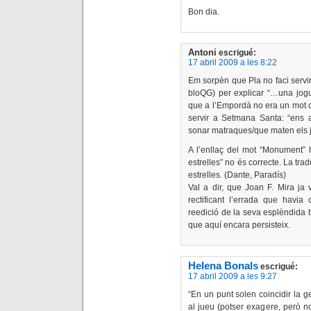
Bon dia.
Antoni
escrigué:
17 abril 2009 a les 8:22
Em sorpèn que Pla no faci servir 
bloQG) per explicar “…una jog
que a l’Empordà no era un mot c
servir a Setmana Santa: “ens
sonar matraques/que maten els
A l’enllaç del mot “Monument” h
estrelles” no és correcte. La tra
estrelles. (Dante, Paradís)
Val a dir, que Joan F. Mira ja 
rectificant l’errada que hav
reedició de la seva esplèndida 
que aquí encara persisteix.
Helena Bonals
escrigué:
17 abril 2009 a les 9:27
“En un punt solen coincidir la ge
al jueu (potser exagere, però no