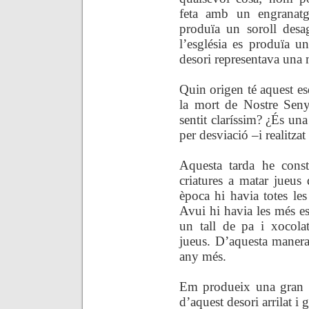
feta amb un engranatg
produïa un soroll desa
l’església es produïa 
desori representava una 
Quin origen té aquest e
la mort de Nostre Seny
sentit claríssim? ¿És un
per desviació
–
i realitz
Aquesta tarda he cons
criatures a matar jueu
època hi havia totes les
Avui hi havia les més e
un tall de pa i xocola
jueus. D’aquesta manera
any més.
Em produeix una gran sa
d’aquest desori arrilat i 