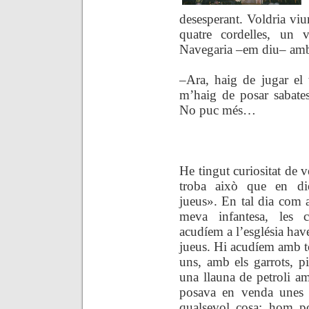
desesperant. Voldria viu
quatre cordelles, un v
Navegaria –em diu
–
amb 
–
Ara, haig de jugar el t
m’haig de posar sabates
No puc més…
.
He tingut curiositat de v
troba això que en di
jueus». En tal dia com a
meva infantesa, les c
acudíem a l’església have
jueus. Hi acudíem amb tot
uns, amb els garrots, pi
una llauna de petroli am
posava en venda une
qualsevol cosa; hom p