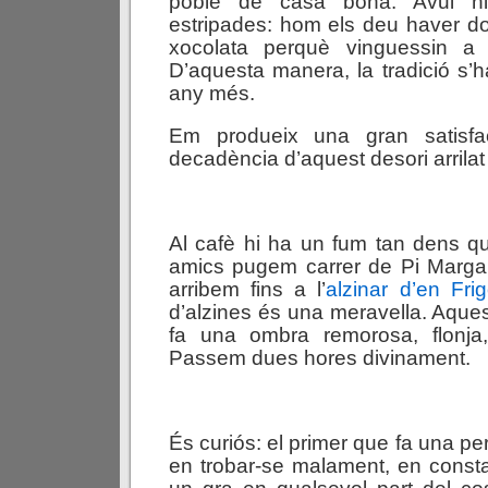
poble de casa bona. Avui h
estripades: hom els deu haver don
xocolata perquè vinguessin a 
D’aquesta manera, la tradició s’
any més.
Em produeix una gran satisfac
decadència d’aquest desori arrilat 
Al cafè hi ha un fum tan dens q
amics pugem carrer de Pi Margal
arribem fins a l’
alzinar d’en Frig
d’alzines és una meravella. Aques
fa una ombra remorosa, flonja, 
Passem dues hores divinament.
És curiós: el primer que fa una pe
en trobar-se malament, en constat