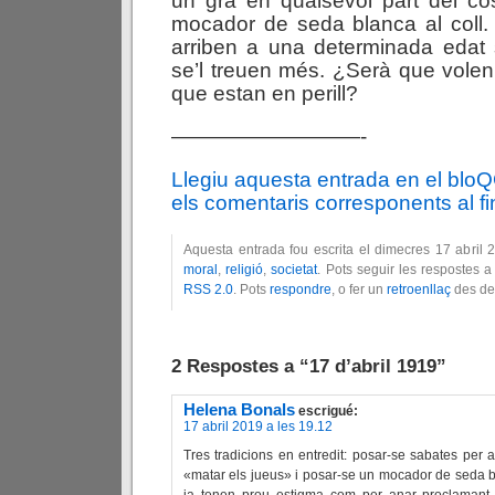
un gra en qualsevol part del co
mocador de seda blanca al coll.
arriben a una determinada edat 
se’l treuen més. ¿Serà que vole
que estan en perill?
—————————-
Llegiu aquesta entrada en el blo
els comentaris corresponents al fin
Aquesta entrada fou escrita el dimecres 17 abril 
moral
,
religió
,
societat
. Pots seguir les respostes a
RSS 2.0
. Pots
respondre
, o fer un
retroenllaç
des del
2 Respostes a “17 d’abril 1919”
Helena Bonals
escrigué:
17 abril 2019 a les 19.12
Tres tradicions en entredit: posar-se sabates per 
«matar els jueus» i posar-se un mocador de seda bl