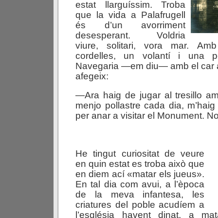
estat llarguíssim. Troba
que la vida a Palafrugell
és d’un avorriment
desesperant. Voldria
viure, solitari, vora mar. Am
cordelles, un volantí i una po
Navegaria —em diu— amb el car a
afegeix:
—Ara haig de jugar al tresillo 
menjo pollastre cada dia, m’hai
per anar a visitar el Monument. 
He tingut curiositat de veure
en quin estat es troba això que
en diem ací «matar els jueus».
En tal dia com avui, a l’època
de la meva infantesa, les
criatures del poble acudíem a
l’església havent dinat, a ma