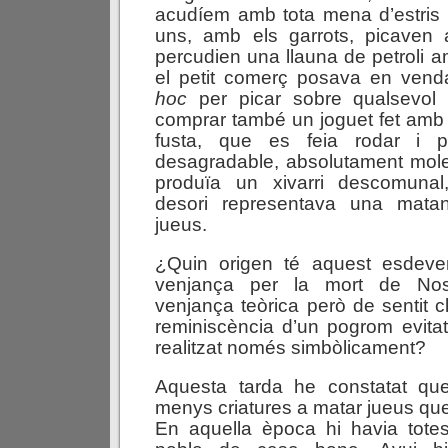
acudíem amb tota mena d’estris p
uns, amb els garrots, picaven a
percudien una llauna de petroli am
el petit comerç posava en ve
hoc
per picar sobre qualsevol
comprar també un joguet fet amb
fusta, que es feia rodar i p
desagradable, absolutament moles
produïa un xivarri descomunal
desori representava una matan
jueus.
¿Quin origen té aquest esdev
venjança per la mort de Nos
venjança teòrica però de sentit 
reminiscència d’un pogrom evita
realitzat només simbòlicament?
Aquesta tarda he constatat qu
menys criatures a matar jueus qu
En aquella època hi havia totes