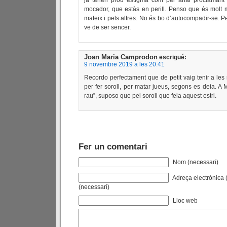
ja tenen prou estigma com per anar proclamant 
mocador, que estàs en perill. Penso que és molt mi
mateix i pels altres. No és bo d’autocompadir-se. 
ve de ser sencer.
Joan Maria Camprodon
escrigué:
9 novembre 2019 a les 20.41
Recordo perfectament que de petit vaig tenir a les
per fer soroll, per matar jueus, segons es deia. A
rau”, suposo que pel soroll que feia aquest estri.
Fer un comentari
Nom (necessari)
Adreça electrònica (
(necessari)
Lloc web