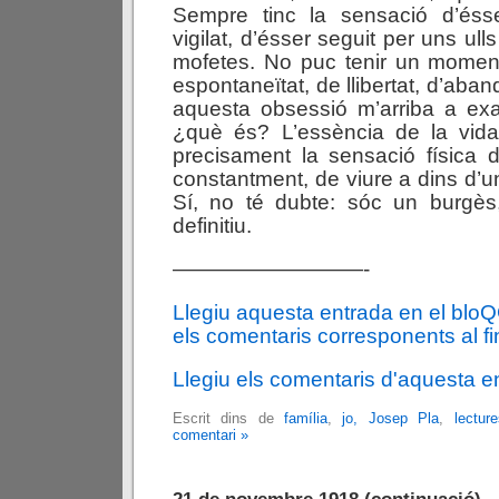
Sempre tinc la sensació d’ésse
vigilat, d’ésser seguit per uns ulls
mofetes. No puc tenir un moment
espontaneïtat, de llibertat, d’aban
aquesta obsessió m’arriba a exa
¿què és? L’essència de la vid
precisament la sensació física d
constantment, de viure a dins d’u
Sí, no té dubte: sóc un burgès,
definitiu.
—————————-
Llegiu aquesta entrada en el blo
els comentaris corresponents al fin
Llegiu els comentaris d'aquesta e
Escrit dins de
família
,
jo, Josep Pla
,
lecture
comentari »
21 de novembre 1918 (continuació)