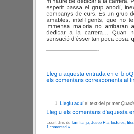
m’hauré de dedicar a la carrera. 
esperit passa el grup anodí, ine
companys de curs. És un grup de
amables, intel·ligents, que no t
immensa majoria no arribaran 
dedicar a la carrera… Quan h
sensació d’ésser tan poca cosa, q
—————————-
Llegiu aquesta entrada en el blo
els comentaris corresponents al fin
Llegiu aquí
el text del primer
Quade
Llegiu els comentaris d'aquesta e
Escrit dins de
família
,
jo, Josep Pla
,
lectures, lite
1 comentari »