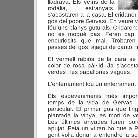
lladrava. Els veïns de la
rodalia, estranyats,
s’acostaren a la casa. El cridaner 
gos del pobre Gervasi. En veure ve
féu uns planys guturals. Cridaren:
no es mogué pas. Feren cap 
encuriosits que mai. Trobare
passes del gos, ajagut de cantó, 
El vermell rabiós de la cara se 
color de rosa pàl·lid. Ja s’aco
verdes i les papallones vagues.
L’enterrament fou un enterrament 
Els esdeveniments més import
temps de la vida de Gervasi
particular. El primer gos que tin
plantada la vinya, es morí de ve
Les últimes anyades foren bon
apujat. Feia un vi tan bo que a P
gent volia donar a entendre la se