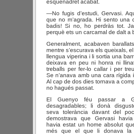
esquenadret acabat.
—No fugis d’estudi, Gervasi. Aq
que no m’agrada. Hi sento una 
badis! Si no, ho perdràs tot. Ja
perquè ets un carcamal de dalt a 
Generalment, acabaven barallats
mentre s’escurava els queixals, e
llengua viperina i li sortia una b
deixava en peu ni honra ni llina
treballs per fer-lo callar i per tr
Se n’anava amb una cara rígida i
Al cap de dos dies tornava a comp
no hagués passat.
El Guenyo féu passar a G
desagradables; li donà disgus
seva tolerància davant del poc
demostrava que Gervasi havia 
havia estat un home absolut que
més que el que li donava la