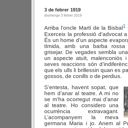
3 de febrer 1919
diumenge 3 febrer 2019
1
Arriba l’oncle Martí de la Bisbal
Exerceix la professió d’advocat a 
És un home d’un aspecte evapora
tímida, amb una barba ross
grisejar. De vegades sembla una
un aspecte atuït, malenconiós i
seves reaccions són d’indiferèn
que els ulls li brillessin quan es 
gossos, de conills o de perdius.
S’entesta, havent sopat, que
hem d’anar al teatre. A mi no
se m’ha ocorregut mai d’anar
al teatre. Ho considero una
ocurrència extravagant.
L’acompanyem la meva
germana Maria i jo. Anem al P