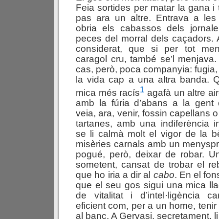
Feia sortides per matar la gana i 
pas ara un altre. Entrava a le
obria els cabassos dels jornaler
peces del morral dels caçadors.
considerat, que si per tot me
caragol cru, també se’l menjava. 
cas, però, poca companyia: fugia, 
la vida cap a una altra banda. 
1
mica més racís
agafà un altre air
amb la fúria d’abans a la gent
veia, ara, venir, fossin capellans 
tartanes, amb una indiferència 
se li calmà molt el vigor de la b
misèries carnals amb un menyspre
pogué, però, deixar de robar. U
sometent, cansat de trobar el reb
que ho iria a dir al
cabo
. En el fo
que el seu gos sigui una mica ll
de vitalitat i d’intel·ligència 
eficient com, per a un home, teni
al banc. A Gervasi, secretament, l