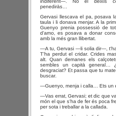
indiferent—. No el deixis 
penediràs…
Gervasi llescava el pa, posava l
taula i li donava menjar. A la pri
Guenyo prenia possessió de tot
d’amo, es posava a donar consel
amb la més gran llibertat.
—A tu, Gervasi —li solia dir—, t’
T’ha perdut el cridar. Crides m
alt. Quan demanes els calçote
sembles un capità general… 
desgraciat? Et passa que tu matei
buscar.
—Guenyo, menja i calla… Ets un c
—Vas errat, Gervasi; et dic que v
món el que s’ha de fer és poca fr
per sota i treballar a la callada.