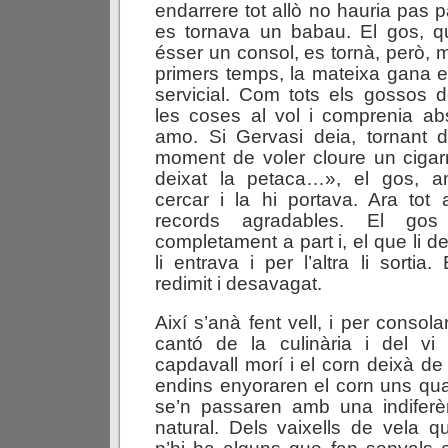
endarrere tot allò no hauria pas pa
es tornava un babau. El gos, qu
ésser un consol, es tornà, però, 
primers temps, la mateixa gana el
servicial. Com tots els gossos 
les coses al vol i comprenia ab
amo. Si Gervasi deia, tornant d
moment de voler cloure un cigar
deixat la petaca…», el gos, a
cercar i la hi portava. Ara tot
records agradables. El gos
completament a part i, el que li de
li entrava i per l’altra li sortia.
redimit i desavagat.
Així s’anà fent vell, i per consol
cantó de la culinària i del v
capdavall morí i el corn deixà de 
endins enyoraren el corn uns qu
se’n passaren amb una indiferè
natural. Dels vaixells de vela 