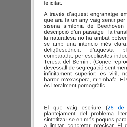
felicitat.
A través d’aquest engranatge e
que ara fa un any vaig sentir per
sisena simfonia de Beethove
descripció d’un paisatge i la tran
la naturalesa no ha arribat potse
se amb una intenció més clara. 
deliqüescència d’aquesta 
comparada, per escoliastes indo
Teresa del Bernini. (Conec repr
devessall de segregació sentimen
infinitament superior: és viril, n
barroc m’exaspera, m’embafa. El 
és literalment pornogràfic.
El que vaig escriure (
26 de 
plantejament del problema liter
sintetitzar-se en més poques para
a limitar, concretar, precisar. El