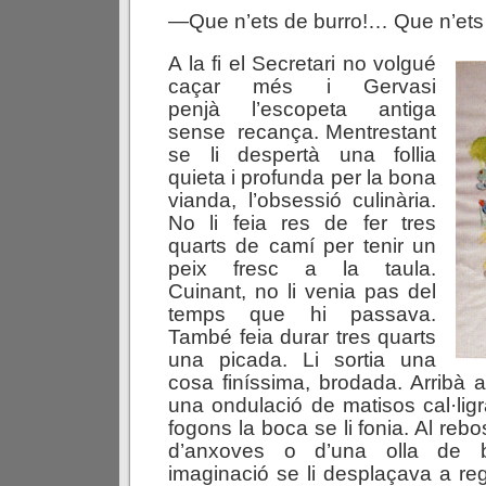
—Que n’ets de burro!… Que n’ets 
A la
fi el Secretari no volgué
caçar més i Gervasi
penjà l’escopeta antiga
sense recança. Mentrestant
se li despertà una follia
quieta i profunda per la bona
vianda, l’obsessió culinària.
No li feia res de fer tres
quarts de camí per tenir un
peix fresc a la taula.
Cuinant, no li venia pas del
temps que hi passava.
També feia durar tres quarts
una picada. Li sortia una
cosa finíssima, brodada. Arribà a
una ondulació de matisos cal·ligr
fogons la boca se li fonia. Al rebo
d’anxoves o d’una olla de bi
imaginació se li desplaçava a re