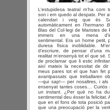
L’estupidesa teatral m’ha com t
son i em quedo al despatx. Per atz
calendari i veig que és Sa
automàticament en
l’hermano B
Blas del Col·legi de Maristes de 
immers en una mena d’irres
sentimental. Era un home petit, p
duresa física inoblidable. M’e
d’escriure, de pensar d’una 
realitat m’ensenyà tot el que sé. 
de proclamar que li estic infinit
així mateix la necessitat de di
meus pares tot el que han fet p
avantpassats que treballaren o
—qui sap!— per nosaltres, i al
ensenyat tantes coses… Curiós
un instant. ¿Per què no ha du
sentimental deu ésser la felicitat.
que en el fons de tota posició pa
que una preocupació per la verita