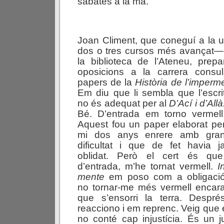
sabates a la mà.
Joan Climent, que coneguí a la 
dos o tres cursos més avançat— 
la biblioteca de l’Ateneu, prep
oposicions a la carrera consu
papers de la
Història de l’imperm
Em diu que li sembla que l’escri
no és adequat per al
D’Ací i d’Allà
Bé. D’entrada em torno vermell
Aquest fou un paper elaborat pe
mi dos anys enrere amb gra
dificultat i que de fet havia j
oblidat. Però el cert és que
d’entrada, m’he tornat vermell.
I
mente
em poso com a obligaci
no tornar-me més vermell encar
que s’ensorri la terra. Despré
reacciono i em reprenc. Veig que e
no conté cap injustícia. És un j