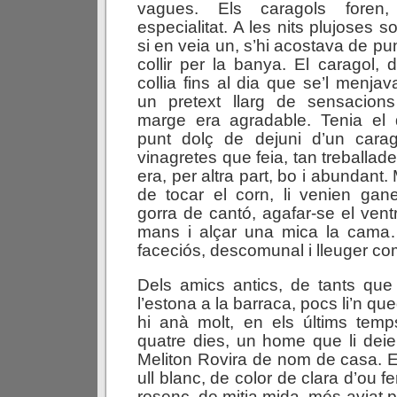
vagues. Els caragols foren
especialitat. A les nits plujoses so
si en veia un, s’hi acostava de pu
collir per la banya. El caragol, 
collia fins al dia que se’l menjav
un pretext llarg de sensacions
marge era agradable. Tenia el 
punt dolç de dejuni d’un cara
vinagretes que feia, tan treballade
era, per altra part, bo i abundant. 
de tocar el corn, li venien gan
gorra de cantó, agafar-se el ven
mans i alçar una mica la cama
faceciós, descomunal i lleuger co
Dels amics antics, de tants qu
l’estona a la barraca, pocs li’n qu
hi anà molt, en els últims tem
quatre dies, un home que li dei
Meliton Rovira de nom de casa. 
ull blanc, de color de clara d’ou f
rosenc, de mitja mida, més aviat 