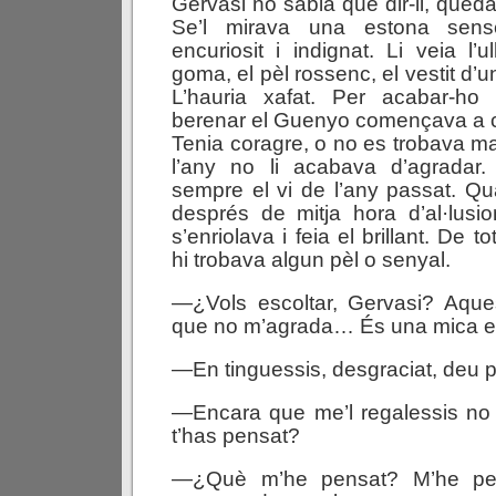
Gervasi no sabia què dir-li, que
Se’l mirava una estona sens
encuriosit i indignat. Li veia l’u
goma, el pèl rossenc, el vestit d’
L’hauria xafat. Per acabar-ho 
berenar el Guenyo començava a ca
Tenia coragre, o no es trobava mai
l’any no li acabava d’agradar
sempre el vi de l’any passat. Qua
després de mitja hora d’al·lusion
s’enriolava i feia el brillant. De
hi trobava algun pèl o senyal.
—¿Vols escoltar, Gervasi? Aque
que no m’agrada… És una mica 
—En tinguessis, desgraciat, deu 
—Encara que me’l regalessis no
t’has pensat?
—¿Què m’he pensat? M’he pe