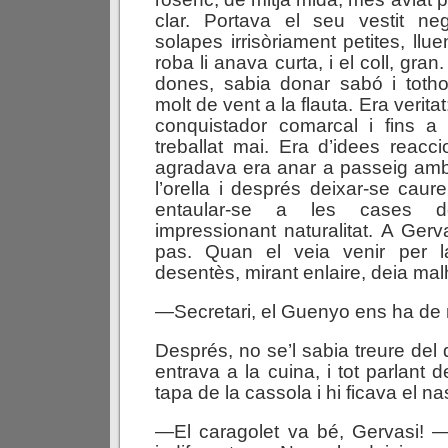
clar. Portava el seu vestit n
solapes irrisòriament petites, llue
roba li anava curta, i el coll, gra
dones, sabia donar sabó i toth
molt de vent a la flauta. Era verit
conquistador comarcal i fins a
treballat mai. Era d’idees reacci
agradava era anar a passeig amb 
l’orella i després deixar-se caur
entaular-se a les cases d
impressionant naturalitat. A Gerv
pas. Quan el veia venir per l
desentès, mirant enlaire, deia ma
—Secretari, el Guenyo ens ha de 
Després, no se’l sabia treure del
entrava a la cuina, i tot parlant 
tapa de la cassola i hi ficava el na
—El caragolet va bé, Gervasi! 