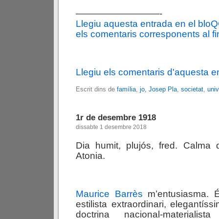
—————————-
Llegiu aquesta entrada en el blo
els comentaris corresponents al fin
Llegiu els comentaris d'aquesta e
Escrit dins de
família
,
jo, Josep Pla
,
societat
,
univ
1r de desembre 1918
dissabte 1 desembre 2018
Dia humit, plujós, fred. Calma 
Atonia.
Maurice Barrès
m’entusiasma. 
estilista extraordinari, elegantíss
doctrina nacional-materialist