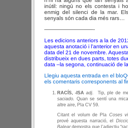
n’hi ha alguns que fan senyals
inútil: ningú no els contesta i h
enmig del silenci de la mar. El
senyals són cada dia més rars…
—————————-
Les edicions anteriors a la de 2
aquesta anotació i l’anterior en u
data del 21 de novembre. Aquesta
distribueix en dues parts, totes d
data –la segona, continuació de la
Llegiu aquesta entrada en el blo
els comentaris corresponents al fin
RACÍS, -ISA
adj.
Tip, ple de me
saciado.
Quan se sentí una mica
altre aire, Pla CV 59.
Citant el volum de Pla
Coses vi
prové aquesta narració, el
Dicci
Balear
demostra que l’adjectiu “rací