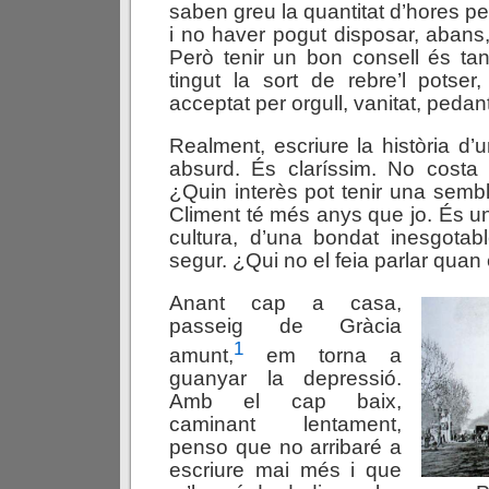
saben greu la quantitat d’hores pe
i no haver pogut disposar, abans,
Però tenir un bon consell és tan 
tingut la sort de rebre’l potser,
acceptat per orgull, vanitat, pedant
Realment, escriure la història d
absurd. És claríssim. No costa
¿Quin interès pot tenir una sembl
Climent té més anys que jo. És 
cultura, d’una bondat inesgotab
segur. ¿Qui no el feia parlar quan
Anant cap a casa,
passeig de Gràcia
1
amunt,
em torna a
guanyar la depressió.
Amb el cap baix,
caminant lentament,
penso que no arribaré a
escriure mai més i que