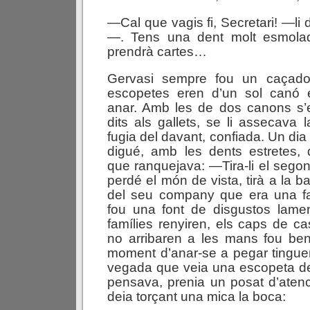
—Cal que vagis fi, Secretari! —li 
—. Tens una dent molt esmolad
prendrà cartes…
Gervasi sempre fou un caçador
escopetes eren d’un sol canó 
anar. Amb les de dos canons s
dits als gallets, se li assecava l
fugia del davant, confiada. Un dia
digué, amb les dents estretes, 
que ranquejava: —Tira-li el sego
perdé el món de vista, tirà a la b
del seu company que era una f
fou una font de disgustos lame
famílies renyiren, els caps de cas
no arribaren a les mans fou be
moment d’anar-se a pegar tingu
vegada que veia una escopeta de
pensava, prenia un posat d’aten
deia torçant una mica la boca: