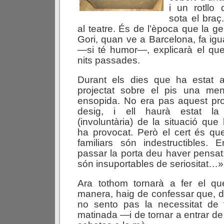
i un rotllo
sota el braç
al teatre. És de l’època que la ge
Gori, quan ve a Barcelona, fa igu
—si té humor—, explicarà el que
nits passades.
Durant els dies que ha estat 
projectat sobre el pis una mena
ensopida. No era pas aquest pr
desig, i ell haurà estat la
(involuntària) de la situació que
ha provocat. Però el cert és qu
familiars són indestructibles
passar la porta deu haver pensa
són insuportables de seriositat…»
Ara tothom tornarà a fer el qu
manera, haig de confessar que, d
no sento pas la necessitat de f
matinada —i de tornar a entrar de