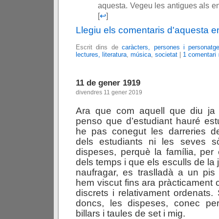
aquesta. Vegeu les antigues als en
[
↩
]
Llegiu els comentaris d'aquesta e
Escrit dins de
caràcters, persones i personatg
lectures, literatura
,
música
,
societat
|
1 comentari 
11 de gener 1919
divendres 11 gener 2019
Ara que com aquell que diu ja 
penso que d’estudiant hauré est
he pas conegut les darreries de
dels estudiants ni les seves 
dispeses, perquè la família, per 
dels temps i que els esculls de la 
naufragar, es traslladà a un pi
hem viscut fins ara pràcticament co
discrets i relativament ordenats.
doncs, les dispeses, conec pe
billars i taules de set i mig.