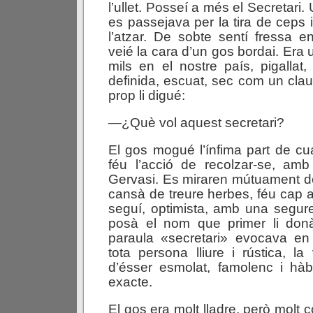
l’ullet. Posseí a més el Secretari. 
es passejava per la tira de ceps 
l’atzar. De sobte sentí fressa e
veié la cara d’un gos bordai. Era
mils en el nostre país, pigalla
definida, escuat, sec com un clau
prop li digué:
—¿Què vol aquest secretari?
El gos mogué l’ínfima part de cu
féu l’acció de recolzar-se, amb
Gervasi. Es miraren mútuament d
cansà de treure herbes, féu cap a
seguí, optimista, amb una segure
posà el nom que primer li donà
paraula «secretari» evocava e
tota persona lliure i rústica, l
d’ésser esmolat, famolenc i hàb
exacte.
El gos era molt lladre, però molt 