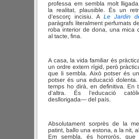
professa em sembla molt lligad
la realitat, plausible. És un retr
d’escorç incisiu. A
Le
J
a
r
d
i
n
paràgrafs literalment perfumats de 
roba interior de dona, una mica 
al tacte, fina.
A casa, la vida familiar és pràctic
un ordre extern rígid, però pràcti
que li sembla. Això potser és u
potser és una educació dolenta.
temps ho dirà, en definitiva. En 
d’altra. És l’educació cat
desllorigada— del país.
Absolutament sorprès de la mev
patint, ballo una estona, a la nit, a
Em sembla, és horrorós, que