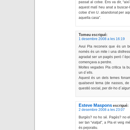
passat al cotxe. Ens va dir, “aix
aquest matí heu anat a buscar-l
cotxe d’en U. abandonat per aq
aquella casa”.
Tomeu
escrigué:
1 desembre 2008 a les 16:19
Avui Pla reconeix que és un bu
només és un mite i una disfres
agradat ser un pagés però l´èpo
començava a perdre.
Moltes vegades Pla critica la 
un d´ells.
Aquest és un dels temes foname
qualsevol tema (de nassos, de 
questió social, per dir-ho d´algu
Esteve Maspons
escrigué:
2 desembre 2008 a les 23:07
Burgès? no ho sé. Pagès? no el 
ser tan “viatjat”, a Pla el vei
és pejoratiu.