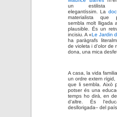
un estilista ext
elegantíssim. La
doc
materialista que
sembla molt lligada a
plausible. És un retr
incisiu. A «
Le Jardin 
ha paràgrafs literal
de violeta i d’olor de 
dona, una mica desfeta
.
A casa, la vida famili
un ordre extern rígid,
que li sembla. Això 
potser és una educac
temps ho dirà, en def
d’altre. És l’edu
desllorigada– del país