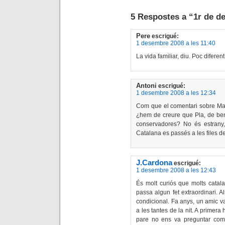
5 Respostes a “1r de d
Pere
escrigué:
1 desembre 2008 a les 11:40
La vida familiar, diu. Poc difere
Antoni
escrigué:
1 desembre 2008 a les 12:34
Com que el comentari sobre Maur
¿hem de creure que Pla, de ben 
conservadores? No és estrany,
Catalana es passés a les files d
J.Cardona
escrigué:
1 desembre 2008 a les 12:43
És molt curiós que molts catala
passa algun fet extraordinari. A
condicional. Fa anys, un amic va
a les tantes de la nit. A primera
pare no ens va preguntar com