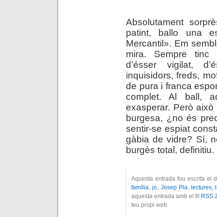
.
Absolutament sorprè
patint, ballo una e
Mercantil». Em sembl
mira. Sempre tinc 
d’ésser vigilat, d
inquisidors, freds, m
de pura i franca espon
complet. Al ball, 
exasperar. Però això
burgesa, ¿no és prec
sentir-se espiat cons
gàbia de vidre? Sí, 
burgès total, definitiu.
Aquesta entrada fou escrita el 
família
,
jo, Josep Pla
,
lectures, 
aquesta entrada amb el fil
RSS 2
teu propi web.