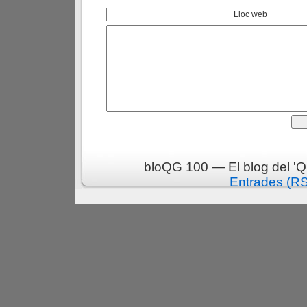
Lloc web
bloQG 100 — El blog del 'Q
Entrades (R