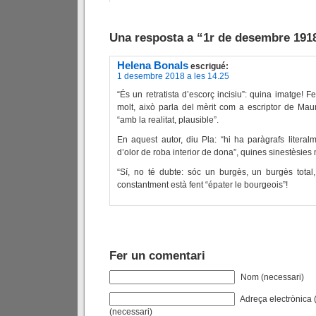
Una resposta a “1r de desembre 191
Helena Bonals
escrigué:
1 desembre 2018 a les 14.25
“És un retratista d’escorç incisiu”: quina imatge! F
molt, això parla del mèrit com a escriptor de Maur
“amb la realitat, plausible”.
En aquest autor, diu Pla: “hi ha paràgrafs literal
d’olor de roba interior de dona”, quines sinestèsies
“Sí, no té dubte: sóc un burgès, un burgès total,
constantment està fent “épater le bourgeois”!
Fer un comentari
Nom (necessari)
Adreça electrònica (
(necessari)