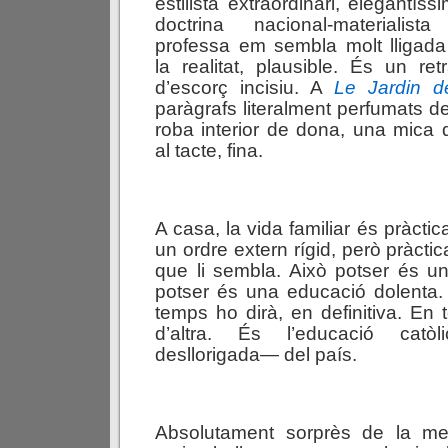
estilista extraordinari, elegantíss
doctrina nacional-materialist
professa em sembla molt lligad
la realitat, plausible. És un retr
d’escorç incisiu. A
Le
J
a
r
d
i
n
paràgrafs literalment perfumats de 
roba interior de dona, una mica 
al tacte, fina.
A casa, la vida familiar és pràctic
un ordre extern rígid, però pràcti
que li sembla. Això potser és u
potser és una educació dolenta.
temps ho dirà, en definitiva. En 
d’altra. És l’educació cat
desllorigada— del país.
Absolutament sorprès de la mev