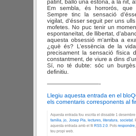
patint, ballo una estona, a la nit, a
Em sembla, és horrorós, que
Sempre tinc la sensació d’ésse
vigilat, d’ésser seguit per uns ulls
mofetes. No puc tenir un moment
espontaneïtat, de llibertat, d’aban
aquesta obsessió m’arriba a exa
¿què és? L’essència de la vid
precisament la sensació física d
constantment, de viure a dins d’u
Sí, no té dubte: sóc un burgès,
definitiu.
—————————-
Llegiu aquesta entrada en el blo
els comentaris corresponents al fin
Aquesta entrada fou escrita el dissabte 1 desembre
família
,
jo, Josep Pla
,
lectures, literatura
,
societat
. 
aquesta entrada amb el fil
RSS 2.0
. Pots
respondre
teu propi web.