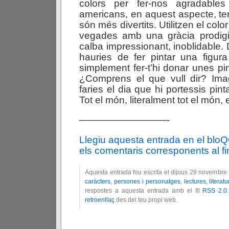
colors per fer-nos agradables
americans, en aquest aspecte, t
són més divertits. Utilitzen el col
vegades amb una gràcia prodig
calba impressionant, inoblidable. D
hauries de fer pintar una figur
simplement fer-t’hi donar unes pi
¿Comprens el que vull dir? Imag
faries el dia que hi portessis pi
Tot el món, literalment tot el món, 
—————————-
Llegiu aquesta entrada en el blo
els comentaris corresponents al fin
Aquesta entrada fou escrita el dijous 29 novembre
caràcters, persones i personatges
,
lectures, literatu
respostes a aquesta entrada amb el fil
RSS 2.0
retroenllaç
des del teu propi web.