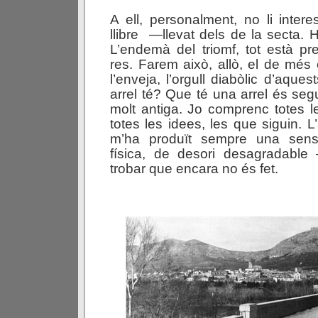
A ell, personalment, no li inte
llibre —llevat dels de la secta. H
L’endemà del triomf, tot està pre
res. Farem això, allò, el de més 
l’enveja, l’orgull diabòlic d’aques
arrel té? Que té una arrel és s
molt antiga. Jo comprenc totes le
totes les idees, les que siguin. 
m’ha produït sempre una sens
física, de desori desagradable —d
trobar que encara no és fet.