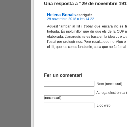
Una resposta a “29 de novembre 191
Helena Bonals
escrigué:
29 novembre 2018 a les 14.22
Aquest “arribar al llit i trobar que encara no és 
trobada. És molt millor que dir que els de la CUP 
elaborada. L’anarquisme es basa en la idea que tot
l’estat per protegir-nos. Però resulta que no. Algú o 
el llit, que les coses funcionin, cosa que no farà mai
Fer un comentari
Nom (necessari)
Adreça electrònica (
(necessari)
Lloc web