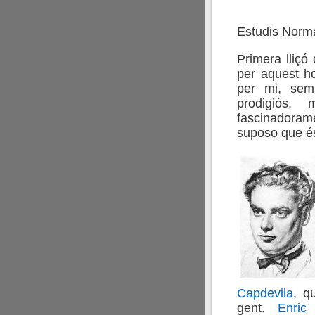
Estudis Norma
Primera lliçó
per aquest h
per mi, sem
prodigiós, m
fascinadoram
suposo que és
Capdevila
, q
gent.
Enric