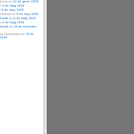
lcocer en
12 de gener 1919
en
6 de maig 1919
n
8 de març 1918
ntserrat en
8 de març 1918
Bonals
en
6 de maig 1918
en
6 de maig 1918
Bonals
en
15 de novembre
ria Camprodon en
15 de
 1919