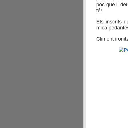
poc que li de
té!
Els inscrits 
mica pedante
Climent ironit