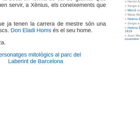
Hector A
uen servir, a Xènius, els coneixements que
Sergio 
Mercè
e
Maria Mo
Helena 
que ja tenen la carrera de mestre són una
Sergio 
Helena 
scs.
Don Eladi Homs
és el seu home.
1919
Joan Ma
novembre
za.