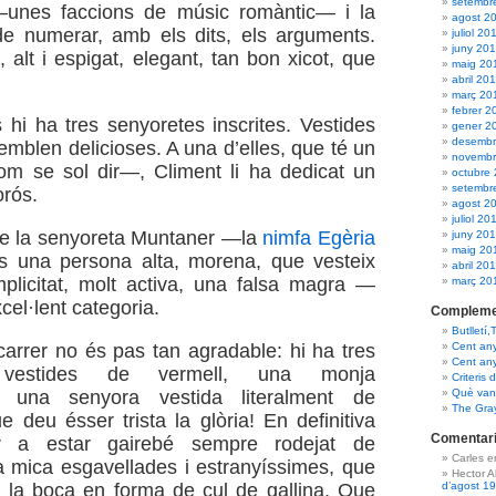
setembr
—unes faccions de músic romàntic— i la
agost 2
e numerar, amb els dits, els arguments.
juliol 20
juny 20
 alt i espigat, elegant, tan bon xicot, que
maig 20
abril 20
març 20
febrer 2
 hi ha tres senyoretes inscrites. Vestides
gener 2
desembr
emblen delicioses. A una d’elles, que té un
novembr
m se sol dir—, Climent li ha dedicat un
octubre
setembr
rós.
agost 2
juliol 20
de la senyoreta Muntaner —la
nimfa Egèria
juny 20
maig 20
s una persona alta, morena, que vesteix
abril 20
plicitat, molt activa, una falsa magra —
març 20
cel·lent categoria.
Compleme
Butlletí,
Cent an
 carrer no és pas tan agradable: hi ha tres
Cent an
 vestides de vermell, una monja
Criteris 
Què van 
a, una senyora vestida literalment de
The Gra
deu ésser trista la glòria! En definitiva
Comentari
ir a estar gairebé sempre rodejat de
Carles 
 mica esgavellades i estranyíssimes, que
Hector 
d’agost 1
 la boca en forma de cul de gallina. Que