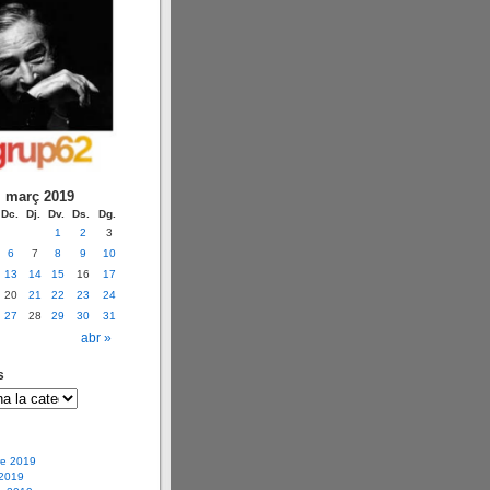
març 2019
Dc.
Dj.
Dv.
Ds.
Dg.
1
2
3
6
7
8
9
10
13
14
15
16
17
20
21
22
23
24
27
28
29
30
31
abr »
s
e 2019
 2019