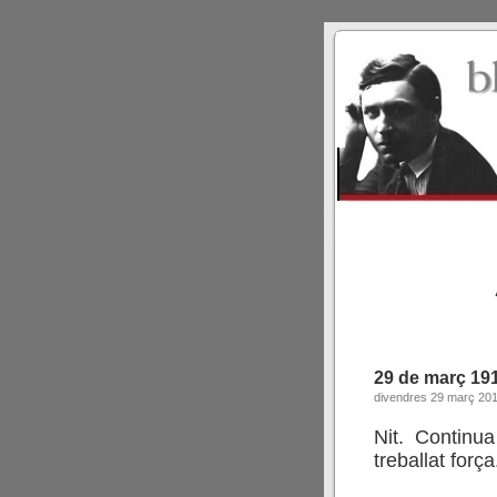
29 de març 19
divendres 29 març 20
Nit. Continu
treballat força