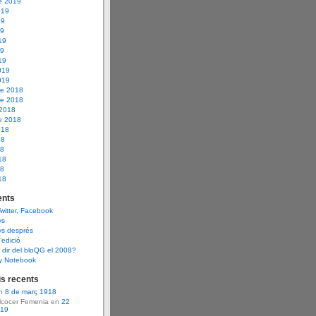
e 2019
019
19
19
19
19
19
019
019
e 2018
e 2018
 2018
e 2018
018
18
18
18
18
18
nts
Twitter, Facebook
ys
ys després
d’edició
dir del bloQG el 2008?
y Notebook
s recents
en
8 de març 1918
Alcocer Femenia en
22
919