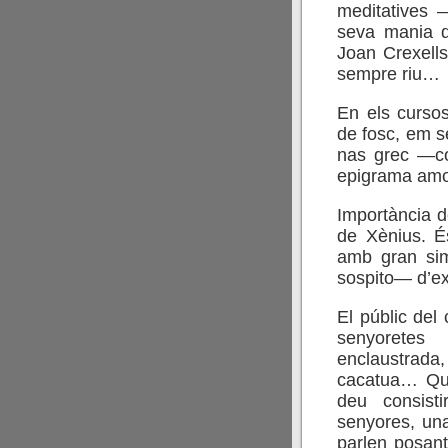
meditatives 
seva mania d
Joan Crexells,
sempre riu…
En els cursos
de fosc, em s
nas grec —co
epigrama amo
Importància 
de Xènius. É
amb gran sim
sospito— d’ex
El públic del
senyoretes
enclaustrad
cacatua… Que 
deu consist
senyores, una
parlen posant