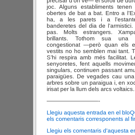
precisar d’on ve— el soroll de dur
joc. Alguns establiments tenen 
obertes de bat a bat. Entro a l’E
ha, a les parets i a l’estant
banderetes del dia de l’armistici.
pas. Molts estrangers. Xam
brillants. Tothom sua una
congestionat —però quan els 
vestits no ho semblen mai tant. 
S’hi respira amb més facilitat.
senyoretes, fent aquells movime
singulars, continuen passant amun
paraigües. De vegades cau una
arbres sobre un paraigua i, en xoc
irisat per la llum dels arcs voltaics.
—————————-
Llegiu aquesta entrada en el blo
els comentaris corresponents al fin
Llegiu els comentaris d'aquesta e