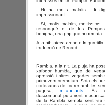
interessos en les Pompes Fúnebr
—Hi ha molts malalts —li di
impressionant.
—Sí, molts malalts, moltíssims
respongué el de les Pompes
benigna, una grip que no remata
A la biblioteca arribo a la quartil
traducció de Renard.
Rambla, a la nit. La pluja ha pos
xafogor humida, que de veg
opressió i altres vegades sembl
primavera prematura. Sota els pa
cortesanes del carrer amb les s
pagesa,
mirabolants
. És d’
descomunal purament mecànica.
de la Rambla sembla sentir-se