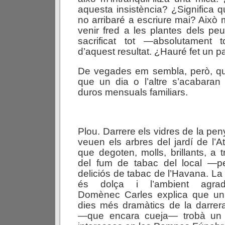
aquesta insistència? ¿Significa 
no arribaré a escriure mai? Això 
venir fred a les plantes dels pe
sacrificat tot —absolutament 
d’aquest resultat. ¿Hauré fet un p
De vegades em sembla, però, que
que un dia o l’altre s’acabaran
duros mensuals familiars.
Plou. Darrere els vidres de la pe
veuen els arbres del jardí de l’A
que degoten, molls, brillants, a 
del fum de tabac del local —p
deliciós de tabac de l’Havana. La
és dolça i l’ambient agrad
Domènec Carles explica que un
dies més dramàtics de la darrera
—que encara cueja— trobà un