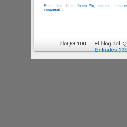
Escrit dins de
jo, Josep Pla
,
lectures, literatur
comentari »
bloQG 100 — El blog del 'Q
Entrades (R