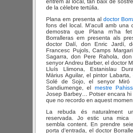
entrem al local, tan baix de sostre
de la cèlebre tertúlia.
Plana em presenta al
doctor Borr
fons del local. M’acull amb una c
demostra que Plana m’ha fet e
Borralleras em presenta als pre
doctor Dalí, don Enric Jardí, 
Francesc Pujols, Camps Margari
Sagarra, don Pere Rahola, don
senyor Andreu Barber, el doctor Ma
Lluís Llimona, Estanislau Dur
Màrius Aguilar, el pintor Labarta,
Solé de Sojo, el senyor Miró 
Sandiumenge, el
mestre Pahis
Josep Barbey… Potser encara hi
que no recordo en aquest moment
La rebuda és naturalment u
reservada. Jo estic una mica 
sembla content. En prendre seie
porta d’entrada, el doctor Borral