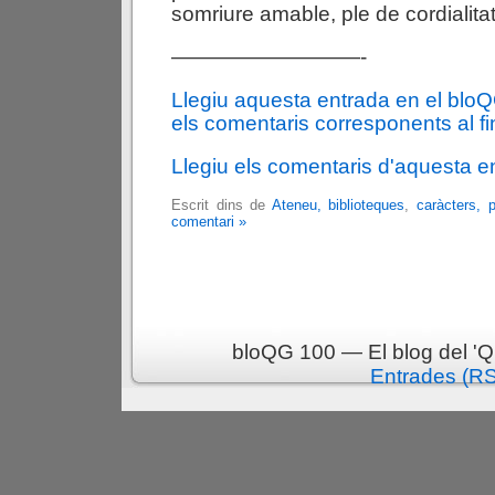
somriure amable, ple de cordialitat 
—————————-
Llegiu aquesta entrada en el blo
els comentaris corresponents al fin
Llegiu els comentaris d'aquesta e
Escrit dins de
Ateneu, biblioteques
,
caràcters, 
comentari »
bloQG 100 — El blog del 'Q
Entrades (R