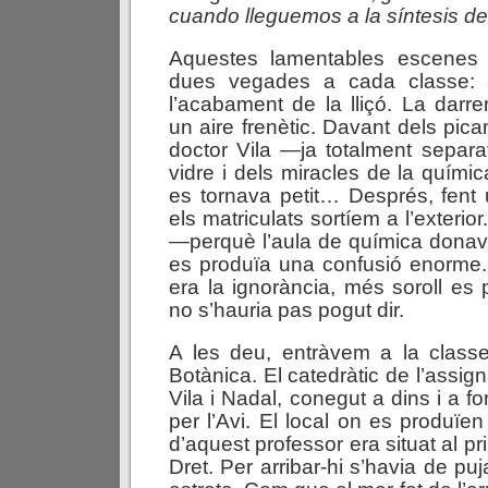
cuando
lleguemos
a
la
síntesis
de
Aquestes lamentables escenes 
dues vegades a cada classe:
l’acabament de la lliçó. La darr
un aire frenètic. Davant dels pic
doctor Vila —ja totalment separat
vidre i dels miracles de la quí
es tornava petit… Després, fent 
els matriculats sortíem a l’exterior
—perquè l’aula de química donav
es produïa una confusió enorm
era la ignorància, més soroll es 
no s’hauria pas pogut dir.
A les deu, entràvem a la classe
Botànica. El catedràtic de l’assign
Vila i Nadal, conegut a dins i a fo
per l’Avi. El local on es produïe
d’aquest professor era situat al pr
Dret. Per arribar-hi s’havia de pu