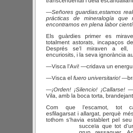
transcendental i deia escandallant
—
Señores
guardias,
estamos
rea
prácticas
de
mineralogía
que
encontramos
en
plena
labor
cientí
Els guàrdies primer es mirave
totalment astorats, incapaços d
Després se’l miraven a ell,
encuriosits, i la seva ignorància 
—Visca l’Avi! —cridava un energ
—Visca el
fuero
universitario!
—bra
—
¡Orden!
¡Silencio!
¡Callarse!
—p
Vila, amb la boca torta, brandejant
Com que l’escamot, tot cam
esfilagarsat i allargat, perquè m
tothom s’havia establert pel s
succeïa que tot d’
grup ressaguer. A