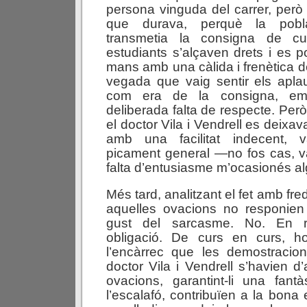
persona vinguda del carrer, però 
que durava, perquè la pobl
transmetia la consigna de c
estudiants s’alçaven drets i es 
mans amb una càlida i frenètica d
vegada que vaig sentir els apla
com era de la consigna, em
deliberada falta de respecte. Per
el doctor Vila i Vendrell es deixava
amb una facilitat indecent, v
picament general —no fos cas, v
falta d’entusiasme m’ocasionés alg
Més tard, analitzant el fet amb fre
aquelles ovacions no responie
gust del sarcasme. No. En r
obligació. De curs en curs, h
l’encàrrec que les demostracion
doctor Vila i Vendrell s’havien d
ovacions, garantint-li una fant
l’escalafó, contribuïen a la bona