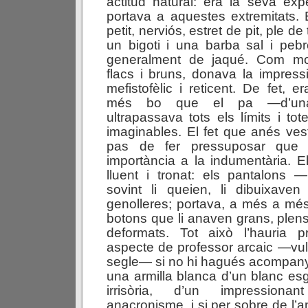
actitud natural: era la seva exp
portava a aquestes extremitats.
petit, nerviós, estret de pit, ple de
un bigoti i una barba sal i pebre
generalment de jaqué. Com mol
flacs i bruns, donava la impres
mefistofèlic i reticent. De fet, 
més bo que el pa —d’una i
ultrapassava tots els límits i to
imaginables. El fet que anés ves
pas de fer pressuposar que
importància a la indumentària. E
lluent i tronat: els pantalons —
sovint li queien, li dibuixave
genolleres; portava, a més a mé
botons que li anaven grans, plens
deformats. Tot això l’hauria 
aspecte de professor arcaic —vull
segle— si no hi hagués acompanya
una armilla blanca d’un blanc esg
irrisòria, d’un impressiona
anacronisme, i si per sobre de l’an