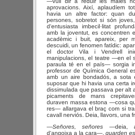
—vull dir a reduir les males no
aprovacions. Així, aplaudíem to
havia un altre factor: quan d
persones, sobretot si són joves
d’entusiasta imbecil·litat profu
amb la joventut, es concentren e
acadèmic i buit, apareix, per
descuidi, un fenomen fatídic: apar
el doctor Vila i Vendrell in
manipulacions, el teatre —en el 
paraula té en el país— sorgia i
professor de Química General es
amb un aire bondadós, a sota 
suposar que hi havia una certa ir
dissimulada que passava per alt 
picaments de mans crepitav
duraven massa estona —cosa qu
res— allargava el braç com si tr
cavall nerviós. Deia, llavors, una 
—
Señores,
señores
—deia, a
d’angoixa a la cara—,
guarden
e