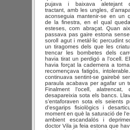
pujava i baixava aletejant 
tractant, amb les ungles, d’arra
aconseguia mantenir-se en un q
de la finestra, en el qual qued
esteses, com abraçat. Quan ai
passava pas gaire estona sense
soroll agut i metàl·lic percudint 
un tiragomes dels que les criatur
trencar les bombetes dels carr
havia tirat un perdigó a l’ocell. E
havia forçat la cadernera a tornar 
recomençava fatigós, intolerable. 
continuava sentint-se gairebé sen
paraula acabava per agafar un to
Finalment l’ocell, alatrencat
desapareixia sota els bancs. Llav
s’entaforaven sota els seients p
d’esgarips fisiològics i desartic
moment en què la saturació de l’
ambient escandalós i deprimen
doctor Vila ja feia estona que havi