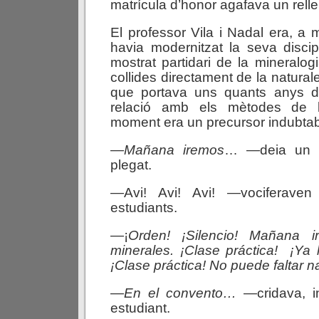
matrícula d’honor agafava un relle
El professor Vila i Nadal era, 
havia modernitzat la seva discip
mostrat partidari de la mineralog
collides directament de la natura
que portava uns quants anys d
relació amb els mètodes de la
moment era un precursor indubtab
—
Mañana
iremos
… —deia un b
plegat.
—Avi! Avi! Avi! —vociferaven
estudiants.
—¡
Orden!
¡Silencio!
Mañana
minerales. ¡Clase
práctica!
¡Ya
¡Clase
práctica!
No
puede
faltar
n
—
En el convento…
—cridava, in
estudiant.