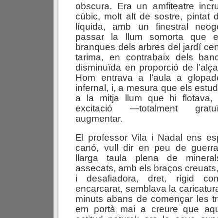
obscura. Era un amfiteatre incr
cúbic, molt alt de sostre, pintat
líquida, amb un finestral neo
passar la llum somorta que es
branques dels arbres del jardí cen
tarima, en contrabaix dels banc
disminuïda en proporció de l’alça
Hom entrava a l’aula a glopade
infernal, i, a mesura que els estu
a la mitja llum que hi flotava,
excitació —totalment grat
augmentar.
El professor Vila i Nadal ens e
canó, vull dir en peu de guerra
llarga taula plena de minera
assecats, amb els braços creuats,
i desafiadora, dret, rígid co
encarcarat, semblava la caricatur
minuts abans de començar les 
em portà mai a creure que aqu