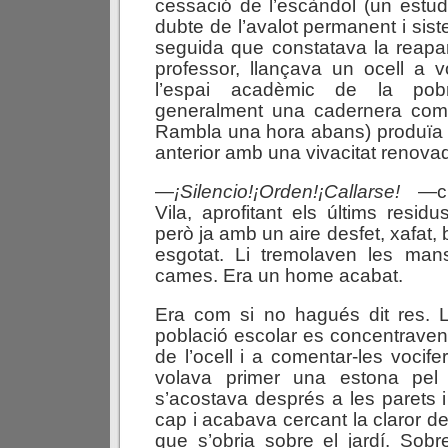
cessació de l’escàndol (un estudi
dubte de l’avalot permanent i siste
seguida que constatava la reapar
professor, llançava un ocell a vo
l’espai acadèmic de la pobr
generalment una cadernera com
Rambla una hora abans) produïa u
anterior amb una vivacitat renova
—
¡Silencio!
¡Orden!
¡Callarse!
—cri
Vila, aprofitant els últims resid
però ja amb un aire desfet, xafat, 
esgotat. Li tremolaven les mans
cames. Era un home acabat.
Era com si no hagués dit res. 
població escolar es concentraven
de l’ocell i a comentar-les vocif
volava primer una estona pel 
s’acostava després a les parets 
cap i acabava cercant la claror del
que s’obria sobre el jardí. Sobre