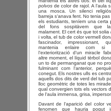
mantenia els altres dos: el del líq
p
o
l
v
o
s
de color de rajol. A l’aula s
una mosca. Un silenci religiós
barreja s’anava fent. No tenia pas
els estudiants, teníem una certa 
del fons sospitàvem que la
malament. El cert és que tot soli
i volta, el tub de color vermell do
fascinador, impressionant, 
mantenia enlaire com si 
l’exteriorització d’un miracle fa
altre moment, el líquid tèrbol do
un to de permanganat que no pro
fulminant com l’anterior, perq
conegut. Els nostres ulls es centr
aquells dos dits de verd del tub 
lloc geomètric de totes les mirade
qual convergien tots els vectors di
de l’aula immensa, grisa, imperson
Davant de l’aparició del color 
fenomen que hauria pogut i