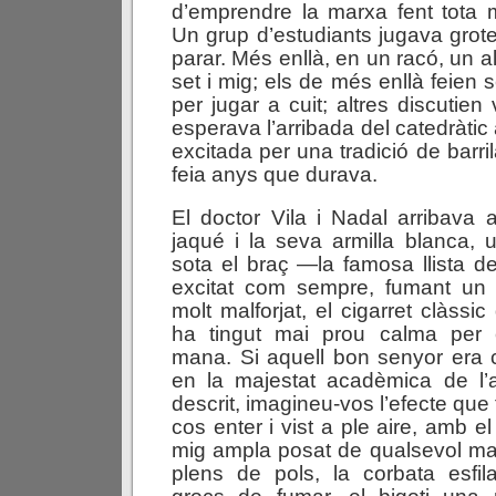
d’emprendre la marxa fent tota 
Un grup d’estudiants jugava grote
parar. Més enllà, en un racó, un a
set i mig; els de més enllà feien 
per jugar a cuit; altres discutien
esperava l’arribada del catedràtic
excitada per una tradició de barr
feia anys que durava.
El doctor Vila i Nadal arribava 
jaqué i la seva armilla blanca,
sota el braç —la famosa llista de
excitat com sempre, fumant un 
molt malforjat, el cigarret clàss
ha tingut mai prou calma per 
mana. Si aquell bon senyor era co
en la majestat acadèmica de l
descrit, imagineu-vos l’efecte que
cos enter i vist a ple aire, amb el
mig ampla posat de qualsevol ma
plens de pols, la corbata esfil