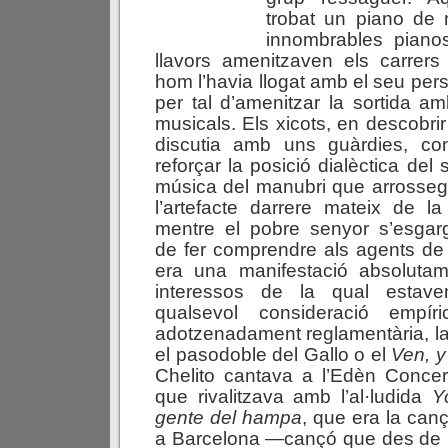
trobat un piano de
innombrables pian
llavors amenitzaven els carrer
hom l’havia llogat amb el seu per
per tal d’amenitzar la sortida am
musicals. Els xicots, en descobrir
discutia amb uns guàrdies, co
reforçar la posició dialèctica de
música del manubri que arrosseg
l’artefacte darrere mateix de l
mentre el pobre senyor s’esgarg
de fer comprendre als agents de l
era una manifestació absolutame
interessos de la qual estav
qualsevol consideració empí
adotzenadament reglamentària, l
el pasodoble del Gallo o el
V
e
n
,
Chelito cantava a l’Edèn Concer
que rivalitzava amb l’al·ludida
Y
g
e
n
t
e
d
e
l
hamp
a
, que era la can
a Barcelona —cançó que des de