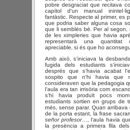
pobre desgraciat que recitava c
capítol d’un manual inintel·l
fantàstic. Respecte al primer, es p
que podria saber alguna cosa so
que li semblés bé. Per al segon, 
de les ximpleries que havia apr
representarà una quantitat
apreciable, si és que ho aconsegue
Amb això, s’iniciava la desbandad
fugida dels estudiants s’inici
després que s’havia acabat l’
sospito que n’hi havia que 
consideraven que la pedagogia q
l’aula era tan irrisòria com escand
s’hi havia produït pocs mom
estudiants sortien en grups de 
més, sense parar. Quan arribava e
de la porta estant, la frase sacr
señor
profesor
…, l’aula havia qu
la presència a primera fila de