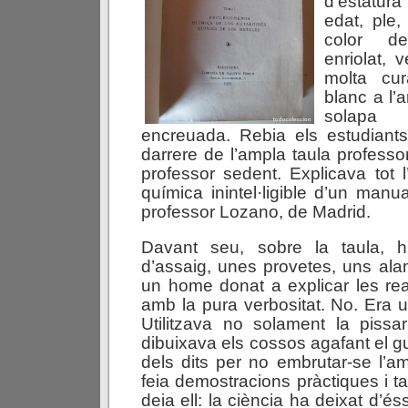
d’estatura
edat, ple
color d
enriolat, 
molta cu
blanc a l’a
solapa 
encreuada. Rebia els estudiants
darrere de l’ampla taula professo
professor sedent. Explicava tot 
química inintel·ligible d’un manua
professor Lozano, de Madrid.
Davant seu, sobre la taula, h
d’assaig, unes provetes, uns al
un home donat a explicar les re
amb la pura verbositat. No. Era 
Utilitzava no solament la pissa
dibuixava els cossos agafant el g
dels dits per no embrutar-se l’a
feia demostracions pràctiques i t
deia ell: la ciència ha deixat d’é