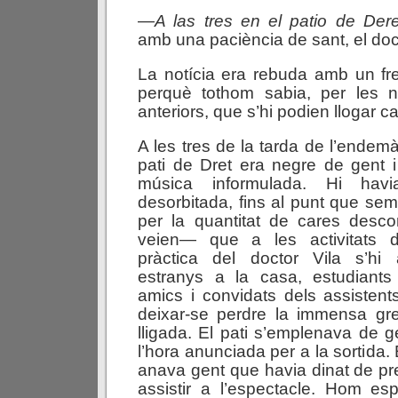
—
A
las
tres
en
el
patio
de
Der
amb una paciència de sant, el doct
La notícia era rebuda amb un fr
perquè tothom sabia, per les n
anteriors, que s’hi podien llogar ca
A les tres de la tarda de l’endemà, 
pati de Dret era negre de gent 
música informulada. Hi hav
desorbitada, fins al punt que se
per la quantitat de cares desc
veien— que a les activitats d
pràctica del doctor Vila s’hi
estranys a la casa, estudiants d
amics i convidats dels assistent
deixar-se perdre la immensa gr
lligada. El pati s’emplenava de 
l’hora anunciada per a la sortida. 
anava gent que havia dinat de pre
assistir a l’espectacle. Hom e