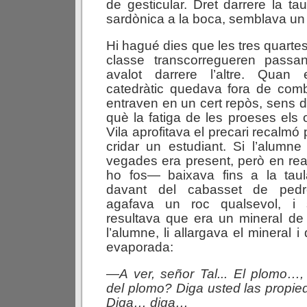
de gesticular. Dret darrere la ta
sardònica a la boca, semblava un 
Hi hagué dies que les tres quartes
classe transcorregueren passant
avalot darrere l’altre. Quan
catedràtic quedava fora de comb
entraven en un cert repòs, sens d
què la fatiga de les proeses els 
Vila aprofitava el precari recalmó pe
cridar un estudiant. Si l’alumn
vegades era present, però en real
ho fos— baixava fins a la taul
davant del cabasset de pedr
agafava un roc qualsevol, i 
resultava que era un mineral de 
l’alumne, li allargava el mineral
evaporada:
—
A
v
e
r
,
s
e
ñ
o
r
Tal..
.
E
l
p
l
o
m
o
…
d
e
l
p
l
o
m
o
?
Diga
usted
las
propi
Diga…
diga…