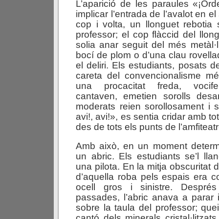
L’aparició de les paraules «¡Orde
implicar l’entrada de l’avalot en e
cop i volta, un llonguet rebotia 
professor; el cop flàccid del llon
solia anar seguit del més metàl·l
bocí de plom o d’una clau rovellad
el deliri. Els estudiants, posats d
careta del convencionalisme m
una procacitat freda, vocife
cantaven, emetien sorolls desar
moderats reien sorollosament i s
avi!, avi!», es sentia cridar amb t
des de tots els punts de l’amfiteatr
Amb això, en un moment determi
un abric. Els estudiants se’l ll
una pilota. En la mitja obscuritat 
d’aquella roba pels espais era 
ocell gros i sinistre. Despré
passades, l’abric anava a parar 
sobre la taula del professor; qu
cantó dels minerals cristal·litzats