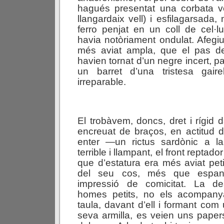
hagués presentat una corbata v
llangardaix vell) i esfilagarsada
ferro penjat en un coll de cel·l
havia notòriament ondulat. Afegiu
més aviat ampla, que el pas de
havien tornat d’un negre incert, p
un barret d’una tristesa gair
irreparable.
El trobàvem, doncs, dret i rígid d
encreuat de braços, en actitud 
enter —un rictus sardònic a l
terrible i llampant, el front reptado
que d’estatura era més aviat petit
del seu cos, més que espant
impressió de comicitat. La d
homes petits, no els acompany
taula, davant d’ell i formant com
seva armilla, es veien uns papers