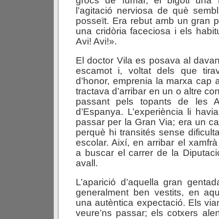
grocs de fumar, el bigoti una 
l’agitació nerviosa de què semb
posseït. Era rebut amb un gran 
una cridòria faceciosa i els habit
Avi! Avi!».
El doctor Vila es posava al davan
escamot i, voltat dels que tira
d’honor, emprenia la marxa cap a
tractava d’arribar en un o altre co
passant pels topants de les A
d’Espanya. L’experiència li havi
passar per la Gran Via; era un ca
perquè hi transités sense dificult
escolar. Així, en arribar el xamf
a buscar el carrer de la Diputaci
avall.
L’aparició d’aquella gran gentad
generalment ben vestits, en aqu
una autèntica expectació. Els via
veure’ns passar; els cotxers alen