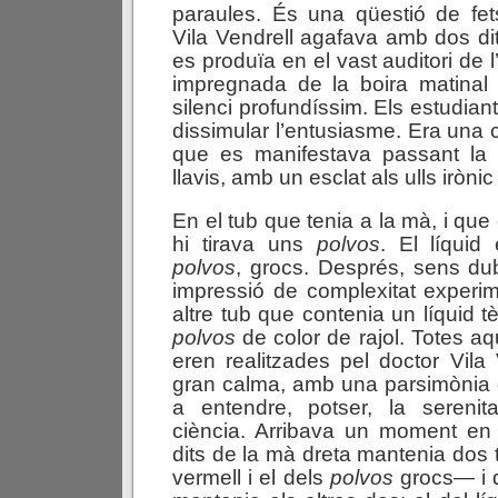
paraules. És una qüestió de fet
Vila Vendrell agafava amb dos dit
es produïa en el vast auditori de l’
impregnada de la boira matinal
silenci profundíssim. Els estudia
dissimular l’entusiasme. Era una c
que es manifestava passant la 
llavis, amb un esclat als ulls irònic
En el tub que tenia a la mà, i que 
hi tirava uns
p
o
l
v
o
s
. El líquid 
p
o
l
v
o
s
, grocs. Després, sens du
impressió de complexitat experi
altre tub que contenia un líquid tè
p
o
l
v
o
s
de color de rajol. Totes a
eren realitzades pel doctor Vil
gran calma, amb una parsimònia 
a entendre, potser, la sereni
ciència. Arribava un moment e
dits de la mà dreta mantenia dos 
vermell i el dels
p
o
l
v
o
s
grocs— i q