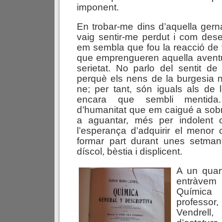
imponent.
En trobar-me dins d’aquella gerna
vaig sentir-me perdut i com des
em sembla que fou la reacció de
que emprengueren aquella avent
serietat. No parlo del sentit de 
perquè els nens de la burgesia n
ne; per tant, són iguals als de l
encara que sembli mentida. 
d’humanitat que em caigué a sobr
a aguantar, més per indolent c
l’esperança d’adquirir el menor
formar part durant unes setman
díscol, bèstia i displicent.
A un quar
entràve
Química
professor
Vendrell