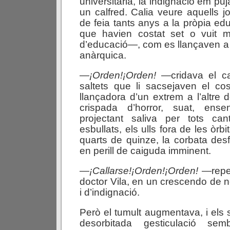
universitària, la indignació em puj
un calfred. Calia veure aquells j
de feia tants anys a la pròpia ed
que havien costat set o vuit m
d’educació—, com es llançaven a l
anàrquica.
—
¡Orden!
¡Orden!
—cridava el cat
saltets que li sacsejaven el c
llançadora d’un extrem a l’altre d
crispada d’horror, suat, ense
projectant saliva per tots can
esbullats, els ulls fora de les òrbi
quarts de quinze, la corbata desf
en perill de caiguda imminent.
—
¡Callarse!
¡Orden!
¡Orden!
—repet
doctor Vila, en un crescendo de ne
i d’indignació.
Però el tumult augmentava, i els s
desorbitada gesticulació semb