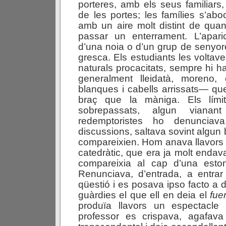
porteres, amb els seus familiars,
de les portes; les famílies s’ab
amb un aire molt distint de qua
passar un enterrament. L’aparic
d’una noia o d’un grup de senyoret
gresca. Els estudiants les voltav
naturals procacitats, sempre hi h
generalment lleidatà, moreno, 
blanques i cabells arrissats— qu
braç que la màniga. Els límit
sobrepassats, algun vianan
redemptoristes ho denunciava,
discussions, saltava sovint algun b
compareixien. Hom anava llavors c
catedràtic, que era ja molt endavan
compareixia al cap d’una eston
Renunciava, d’entrada, a entrar
qüestió i es posava ipso facto a 
guàrdies el que ell en deia el
f
u
e
produïa llavors un espectacle 
professor es crispava, agafava 