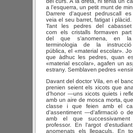
del curs. A la dreta, hi tenia un 
a l’esquerra, un petit munt de miner
Darrere d’aquest pedruscall es
veia el seu barret, fatigat i plàcid.
Tant les pedres del cabasset
com els cristalls formaven part
del que s’anomena, en la
terminologia de la instrucció
pública, el «material escolar». J
que àdhuc les pedres, quan es
«material escolar», agafen un as
estrany. Semblaven pedres «ensin
Davant del doctor Vila, en el banc 
prenien seient els xicots que an
d’honor —uns xicots quiets i refl
amb un aire de mosca morta, que
classe i que feien amb el c
d’assentiment —d’afirmació o de
amb el que successivament 
professor. En l’argot d’estudia
anomenats els llepaculs. En t