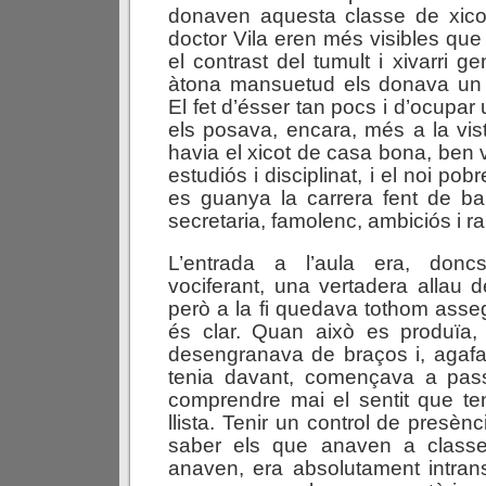
donaven aquesta classe de xicot
doctor Vila eren més visibles que
el contrast del tumult i xivarri 
àtona mansuetud els donava un r
El fet d’ésser tan pocs i d’ocupar 
els posava, encara, més a la vist
havia el xicot de casa bona, ben ve
estudiós i disciplinat, i el noi pob
es guanya la carrera fent de bar
secretaria, famolenc, ambiciós i r
L’entrada a l’aula era, donc
vociferant, una vertadera allau d
però a la fi quedava tothom ass
és clar. Quan això es produïa, 
desengranava de braços i, agafa
tenia davant, començava a passa
comprendre mai el sentit que te
llista. Tenir un control de presènc
saber els que anaven a classe
anaven, era absolutament intran