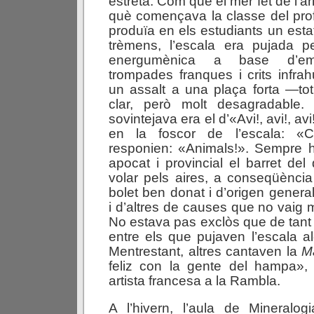
estreta. Com que el mer fet de l’ar
què començava la classe del prof
produïa en els estudiants un estat 
trèmens, l’escala era pujada 
energumènica a base d’em
trompades franques i crits infr
un assalt a una plaça forta —tot
clar, però molt desagradable.
sovintejava era el d’«Avi!, avi!, av
en la foscor de l’escala: «C
responien: «Animals!». Sempre hi
apocat i provincial el barret de
volar pels aires, a conseqüènci
bolet ben donat i d’origen gener
i d’altres de causes que no vaig 
No estava pas exclòs que de tant 
entre els que pujaven l’escala 
Mentrestant, altres cantaven la
M
feliz con la gente del hampa»
artista francesa a la Rambla.
A l’hivern, l’aula de Mineralog