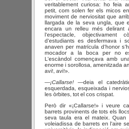
veritablement curiosa: ho feia a
petit, com solen fer els micos e
moviment de nerviositat que arrib
llargada de la seva ungla, que 
encara un relleu més delirant 
l’espectacle, objectivament
d’estudiants es desfermava i so
anaven per matrícula d’honor s’h
mocador a la boca per no escl
L’escàndol començava amb una 
enorme i sorollosa, amenitzada amb
avi!, avi!».
—
¡Callarse!
—deia el catedràt
esquerdada, esqueixada i nerviosa
les òrbites, tot el cos crispat.
Però dir «¡Callarse!» i veure c
barrets provinents de tots els lloc
seva taula era el mateix. Quan
voleiadissa de barrets en l’aire se