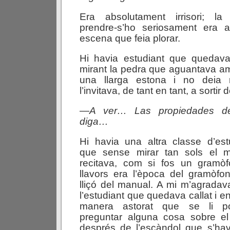
Era absolutament irrisori; la 
prendre-s’ho seriosament era 
escena que feia plorar.
Hi havia estudiant que quedava
mirant la pedra que aguantava a
una llarga estona i no deia r
l’invitava, de tant en tant, a sortir
—
A
ver…
Las
propiedades
d
diga…
Hi havia una altra classe d’est
que sense mirar tan sols el m
recitava, com si fos un gramò
llavors era l’època del gramòfo
lliçó del manual. A mi m’agrada
l’estudiant que quedava callat i en
manera astorat que se li p
preguntar alguna cosa sobre e
després de l’escàndol que s’hav