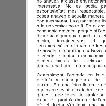
no anaven a classe era notòriam
interessava. No es podia p
espontaneïtat més respectable.
coses anaven d’aquella manera i
pogut esmenar. La quantitat de ll
a la universitat no té fi. En el cas
cosa tenia gravetat, perquè si l’o
de trenta o quaranta estudiants f
mínim, imagineu-vos el qu
l’enumeració en alta veu de tre
disposats a aprofitar qualsevol
escàndol estentori i manicomial.
primers minuts de la classe 
durava una hora— eren ocupats a p
Generalment, l’entrada en la si
produïa a conseqüència de l
parlem. Era una feina llarga, en el
agafaven sovint, al catedràtic de 
ganes irresistibles de gratar-s
picor se li produïa darrere de l’orel
bé: el doctor Vila tenia una ma