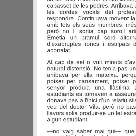
cabasset de les pedres. Arribav
les cordes vocals del profe
respondre. Continuava movent la 
amb tots els seus membres, més 
però no li sortia cap soroll arti
Emetia un bramul sord alterna
d’exabruptes roncs i estripats 
acorralat.
Al cap de set o vuit minuts d’av
natural distensió. No tenia pas u
arribava per ella mateixa, perqu
potser per cansament, potser 
senyor produïa una llàstima a
estudiants es tornaven a asseure, 
donava pas a l’inici d’un relatiu sil
veu del doctor Vila, però no pas
llavors solia produir-se un fet est
algun estudiant
—no vaig saber mai qui— que 