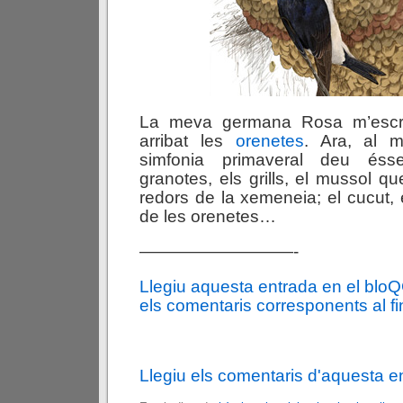
La meva germana Rosa m’escr
arribat les
orenetes
. Ara, al
simfonia primaveral deu éss
granotes, els grills, el mussol qu
redors de la xemeneia; el cucut, e
de les orenetes…
—————————-
Llegiu aquesta entrada en el blo
els comentaris corresponents al fin
Llegiu els comentaris d'aquesta e