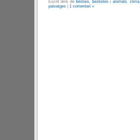
Escrit dins de
bèsties, bestioles i animals
,
clima
paisatges
|
1 comentari »