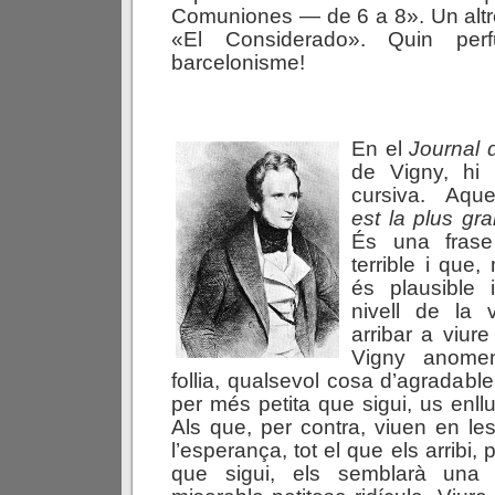
Comuniones — de 6 a 8». Un altr
«El Considerado». Quin pe
barcelonisme!
En el
Journal
de Vigny, hi
cursiva. Aqu
e
s
t
l
a
p
l
u
s
g
r
a
És una frase
terrible i que,
és plausible 
nivell de la 
arribar a viur
Vigny anome
follia, qualsevol cosa d’agradabl
per més petita que sigui, us enllue
Als que, per contra, viuen en les
l’esperança, tot el que els arribi,
que sigui, els semblarà una