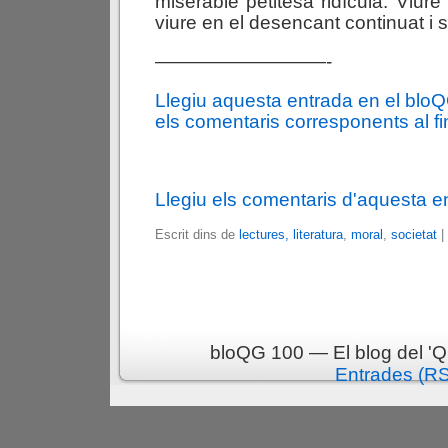
miserable petitesa ridícula. Viur
viure en el desencant continuat i 
—————————-
Llegiu aquesta entrada en el blo
els comentaris corresponents al fin
Llegiu els comentaris d'aquesta e
Escrit dins de
lectures, literatura
,
moral
,
societat
|
bloQG 100 — El blog del 'Q
Entrades (R