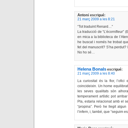
Antoni
escrigué:
21 març 2009 a les 8:21
“Tot traduint Renard…”
La traducció de “L’écornifleur” (
en mica a la biblioteca de l’Aten
he buscat i només he trobat qu
fet del manuscrit? S’ha perdut?
No ho sé…
Helena Bonals
escrigué:
21 març 2009 a les 8:40
La curiositat és la flor, l’ofici 
coincideixin. Un home equilibrat
les seves qualitats són alhora
temperament artístic pot arriba
Pla, estaria relacionat amb el s
“propina”. Però he llegit alg
l’infern, i, també, que “seguim e