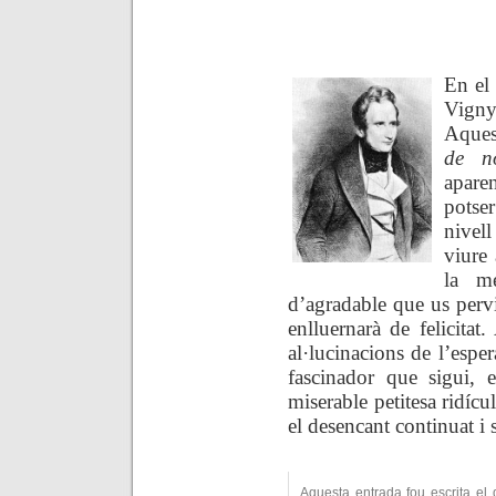
.
En el
Vigny
Aques
de n
apare
potse
nivel
viure
la mé
d’agradable que us pervi
enlluernarà de felicitat
al·lucinacions de l’esper
fascinador que sigui, 
miserable petitesa ridícu
el desencant continuat i 
Aquesta entrada fou escrita el