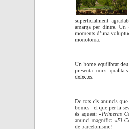
superficialment agrada
amarga per dintre. Un 
moments d’una voluptuo
monotonia.
.
Un home equilibrat deu 
presenta unes qualitats
defectes.
.
De tots els anuncis que
bonics– el que per la s
és aquest: «
Primeras C
anunci magnífic: «
El C
de barcelonisme!