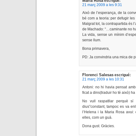
Maria Rosa
escrigué:
21 març 2009 a les 9:31
Això de l’esperança, de la conv
bé com a teoria: per defugir les
Malgrat tot, la contrapartida és
de Machado: “…caminante no ha
La vida, sense un mínim d’esp
sense llum.
Bona primavera,
PD: Ja convindria una mica de pl
Florenci Salesas
escrigué:
21 març 2009 a les 10:31
Antoni: no hi havia pensat amb el
ficat a dins(traduir ho té això) ha 
No vull raspatllar perquè sí
dius”constant, tampoc es va enl
l’Helena i la Maria Rosa avui:
elles, com un guà.
Dona gust. Gràcies.