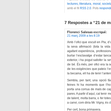
lectures, literatura
,
moral
,
societ
amb el fil
RSS 2.0
. Pots
respond
7 Respostes a “21 de m
Florenci Salesas
escrigué:
21 març 2009 a les 8:19
Amb l’ofici que escull en Pla, d
la seva afirmació (tota la vida
agafant experiència, professiona
burlar l’esclavatge d’estar tan
exterior, i ha pogut satisfer la 
de bé. És més, per ofici era la s
de les exigències que pateix l’es
la becaina, ell ha de tenir l’an
Sembla, per tant, una opció fà
feines hi ha moments que t’ho
porta una corrua de mals de ca
pares. A partir d’aquí, cal tenir 
de talent, molta barra, o fer tot
a canvi, com diria Mr. Vigny, és cl
Per cert, bona primavera.