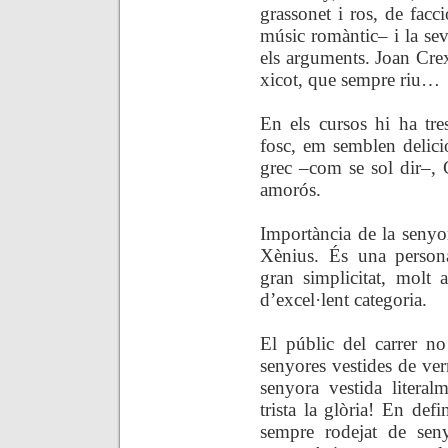
grassonet i ros, de facc
músic romàntic– i la se
els arguments. Joan Crexe
xicot, que sempre riu…
En els cursos hi ha tres
fosc, em semblen delici
grec –com se sol dir–, 
amorós.
Importància de la seny
Xènius. És una person
gran simplicitat, molt 
d’excel·lent categoria.
El públic del carrer no
senyores vestides de ve
senyora vestida litera
trista la glòria! En defi
sempre rodejat de sen