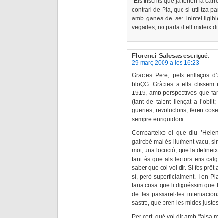
“Els inscrits que ja tenen la car
contrari de Pla, que si utilitza 
amb ganes de ser inintel.ligi
vegades, no parla d’ell mateix di
Florenci Salesas
escrigué:
29 març 2009 a les 16:23
Gràcies Pere, pels enllaços d’a
bloQG. Gràcies a ells clissem
1919, amb perspectives que fan 
(tant de talent llençat a l’obli
guerres, revolucions, feren cos
sempre enriquidora.
Comparteixo el que diu l’Helen
gairebé mai és lluïment vacu, sin
mot, una locució, que la defineix
tant és que als lectors ens calg
saber que coi vol dir. Si fes prê
sí, però superficialment. I en Pla
faria cosa que li diguéssim que f
de les passarel·les internacio
sastre, que pren les mides justes
Per cert, què vol dir amb “falsa