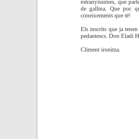
estranyíssimes, que par
de gallina. Que poc qu
coneixements que té!
Els inscrits que ja tene
pedantescs. Don Eladi H
Climent ironitza.
.