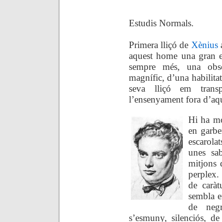
.
Estudis Normals.
Primera lliçó de
Xènius
a
aquest home una gran e
sempre més, una obse
magnífic, d’una habilita
seva lliçó em tran
l’ensenyament fora d’aq
Hi ha mo
en garbe
escarola
unes sab
mitjons 
perplex.
de caràt
sembla en
de neg
s’esmuny, silenciós, de 