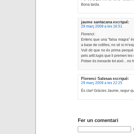
Bona tarda.
jaume santacana
escrigué:
29 març 2009 a les 16:51
Florenci:
Entenc que una “falsa magra” és
a base de cotilles; no sé si m’ex
Vull dir que no és prima perquè 
pels artil.lugis que li premen les
Potser és inexacte tot això…no 
Florenci Salesas
escrigué:
29 març 2009 a les 22:25
És clar! Gràcies Jaume, segur qu
Fer un comentari