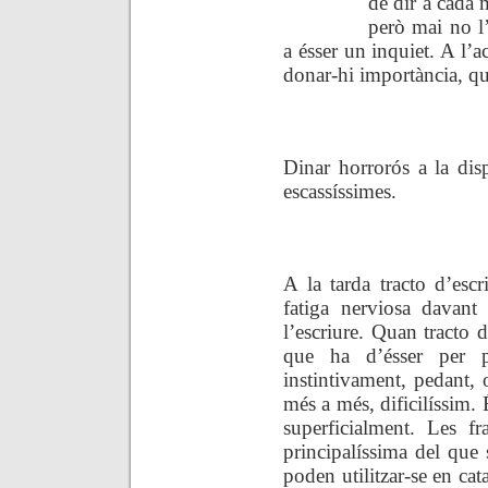
de dir a cada
però mai no l’
a ésser un inquiet. A l’
donar-hi importància, q
.
Dinar horrorós a la disp
escassíssimes.
.
A la tarda tracto d’esc
fatiga nerviosa davant 
l’escriure. Quan tracto 
que ha d’ésser per p
instintivament, pedant, o
més a més, dificilíssim. 
superficialment. Les f
principalíssima del que 
poden utilitzar-se en cat