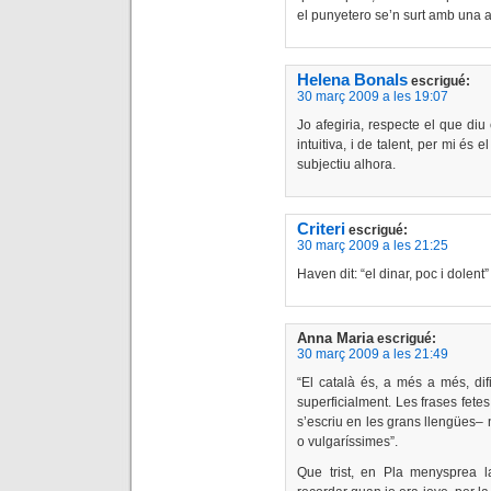
el punyetero se’n surt amb una ap
Helena Bonals
escrigué:
30 març 2009 a les 19:07
Jo afegiria, respecte el que diu
intuitiva, i de talent, per mi és e
subjectiu alhora.
Criteri
escrigué:
30 març 2009 a les 21:25
Haven dit: “el dinar, poc i dolent”
Anna Maria
escrigué:
30 març 2009 a les 21:49
“El català és, a més a més, dif
superficialment. Les frases fete
s’escriu en les grans llengües– n
o vulgaríssimes”.
Que trist, en Pla menysprea l