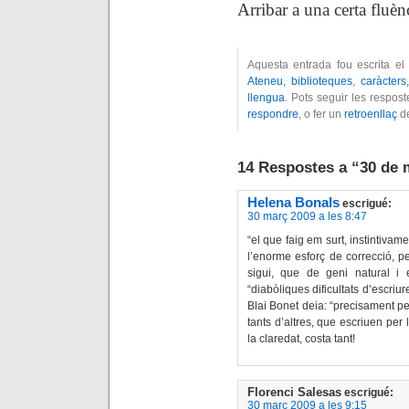
Arribar a una certa fluè
Aquesta entrada fou escrita el
Ateneu, biblioteques
,
caràcters
llengua
. Pots seguir les respos
respondre
, o fer un
retroenllaç
de
14 Respostes a “30 de 
Helena Bonals
escrigué:
30 març 2009 a les 8:47
“el que faig em surt, instintivam
l’enorme esforç de correcció, per
sigui, que de geni natural i 
“diabòliques dificultats d’escriu
Blai Bonet deia: “precisament per
tants d’altres, que escriuen per l
la claredat, costa tant!
Florenci Salesas
escrigué:
30 març 2009 a les 9:15