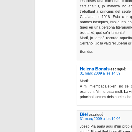
les coses una mica han millora
catalana.” i, jo mateixa ho amp
treballant a principis del seg
Catalana el 1918- Està clar 
normes bàsiques, impliquen inco
(més en una persona literàriame
és d’això, què se’n lamenta!
Martí, jo també recordo aquella
Serrano i, jo la vaig recuperar gr
Bon dia,
Helena Bonals
escrigué:
31 març 2009 a les 14:59
Martí:
A mi m’embadaleixen, no sé p
escriuen. M’interessa molt. La vi
principals temes dels poetes, ho d
Biel
escrigué:
31 març 2009 a les 19:06
Josep Pla parla aquí d’un probl
català literari fluït i senzill s