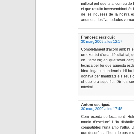
millorat pel que fa al conreu de 
el que resulta inversemblant és 
de les riqueses de la nostra e
anomenades “variedades vernácul
Francesc
escrigué:
30 març 2009 a les 12:17
Completament d’acord amb l’Helen
un exercici d’una dificultat tal, 
en literatura; en qualsevol cam
tècnica per fer que aquesta esd
idea tinga contundència. Hi ha
donava per finalitzats els seus d
el que era superflu. Dir les c
màxim!
Antoni
escrigué:
30 març 2009 a les 17:48
Com recorda perfectament l’Hele
mania d’escriure” i “la diabòlic
compatibles l’una amb l’altra. 
que després, a l’hora de posar-se a