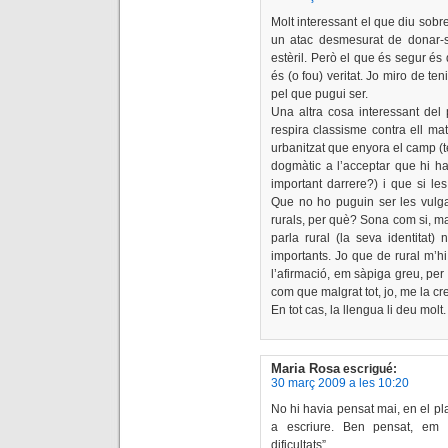
Molt interessant el que diu sobre
un atac desmesurat de donar-s
estèril. Però el que és segur és
és (o fou) veritat. Jo miro de te
pel que pugui ser.
Una altra cosa interessant del 
respira classisme contra ell mate
urbanitzat que enyora el camp (
dogmàtic a l’acceptar que hi ha
important darrere?) i que si le
Que no ho puguin ser les vulgar
rurals, per què? Sona com si, ma
parla rural (la seva identitat
importants. Jo que de rural m’h
l’afirmació, em sàpiga greu, per
com que malgrat tot, jo, me la cre
En tot cas, la llengua li deu molt.
Maria Rosa
escrigué:
30 març 2009 a les 10:20
No hi havia pensat mai, en el p
a escriure. Ben pensat, em
dificultats”