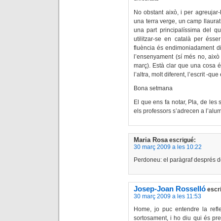
No obstant això, i per agreujar-
una terra verge, un camp llaurat
una part principalíssima del q
utilitzar-se en català per ésse
fluència és endimoniadament difí
l’ensenyament (sí més no, això
març). Està clar que una cosa és
l’altra, molt diferent, l’escrit -
Bona setmana
El que ens fa notar, Pla, de les 
els professors s’adrecen a l’alu
Maria Rosa
escrigué:
30 març 2009 a les 10:22
Perdoneu: el paràgraf després de
Josep-Joan Rosselló
escr
30 març 2009 a les 11:53
Home, jo puc entendre la refle
sortosament, i ho diu qui és p