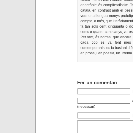
anacrònic, és complicadíssim. T
català, en contrast amb el pess
vers una llengua menys prototípi
compte, a més, que literàriament
fa tan sols cent cinquanta o do
cents o quatre-cents anys, va est
Per tant, és normal que encara ti
cada cop es va fent més im
contemporanis, es fa bastant di
en prosa, i en poesia, un Txema
Fer un comentari
(necessari)