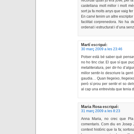
recordar quan jo era jove, per la
castellana molt millor i molt 
sort ja fa molts anys que vaig fer
En canvi tenim un altre escripto
facilitat corprenedora. No ha de
ordenat i estructurat i d’una senz
Martí
escrigué:
30 març 2009 a les 23:46
Potser està bé saber què pensava
no ho tinc clar. El que sí que p
metaliteratura, per dir-ho d’a
millor sentir-lo descriure la gent
gaudia… Quan llegeixo, llegeixo,
però sí prou per sentir el so de
al cap una entrevista que tenia 
Maria Rosa
escrigué:
31 març 2009 a les 8:23
Anna Maria, no crec que Pla 
comentaris. Com diu en Josep Jo
context històric que la fa; sort