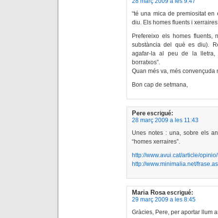
28 març 2009 a les 9:47
“té una mica de premiositat en 
diu. Els homes fluents i xerraire
Prefereixo els homes fluents, n
substància del què es diu). 
agafar-la al peu de la lletra, 
borratxos”.
Quan més va, més convençuda n’
Bon cap de setmana,
Pere
escrigué:
28 març 2009 a les 11:43
Unes notes : una, sobre els anys
“homes xerraires”.
http://www.avui.cat/article/opini
http://www.minimalia.net/frase.
Maria Rosa
escrigué:
29 març 2009 a les 8:45
Gràcies, Pere, per aportar llum a