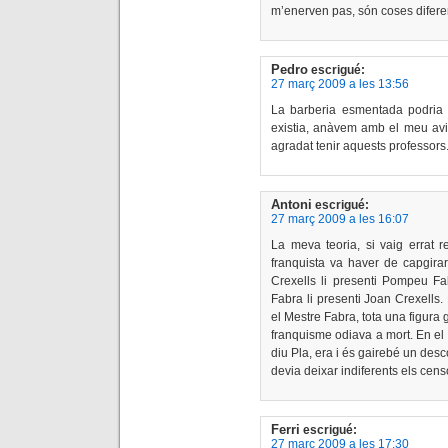
m’enerven pas, són coses difere
Pedro
escrigué:
27 març 2009 a les 13:56
La barberia esmentada podria 
existia, anàvem amb el meu avi 
agradat tenir aquests professors
Antoni
escrigué:
27 març 2009 a les 16:07
La meva teoria, si vaig errat r
franquista va haver de capgirar
Crexells li presenti Pompeu Fa
Fabra li presenti Joan Crexells.
el Mestre Fabra, tota una figura
franquisme odiava a mort. En el s
diu Pla, era i és gairebé un de
devia deixar indiferents els cens
Ferri
escrigué:
27 març 2009 a les 17:30