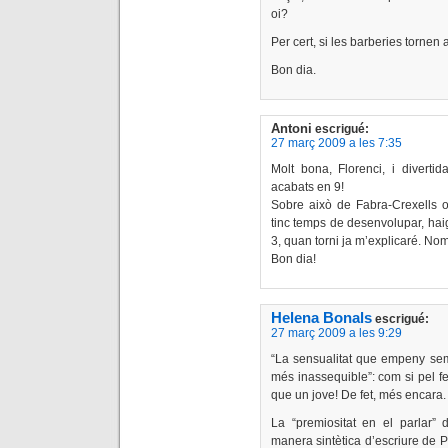
oi?
Per cert, si les barberies tornen a
Bon dia.
Antoni
escrigué:
27 març 2009 a les 7:35
Molt bona, Florenci, i divertid
acabats en 9!
Sobre això de Fabra-Crexells o
tinc temps de desenvolupar, haig 
3, quan torni ja m’explicaré. N
Bon dia!
Helena Bonals
escrigué:
27 març 2009 a les 9:29
“La sensualitat que empeny se
més inassequible”: com si pel fe
que un jove! De fet, més encara.
La “premiositat en el parlar” 
manera sintètica d’escriure de Pl