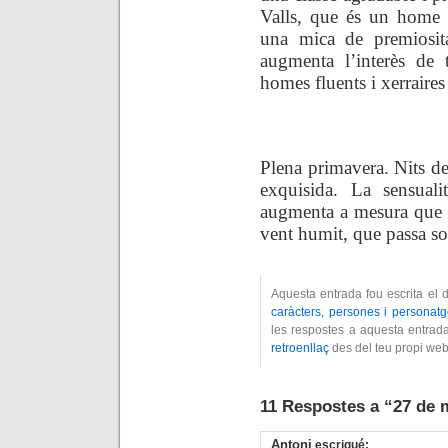
Valls, que és un home al
una mica de premiosit
augmenta l’interès de 
homes fluents i xerraire
.
Plena primavera. Nits del
exquisida. La sensua
augmenta a mesura que to
vent humit, que passa so
Aquesta entrada fou escrita el
caràcters, persones i personat
les respostes a aquesta entrad
retroenllaç
des del teu propi web
11 Respostes a “27 de 
Antoni
escrigué: