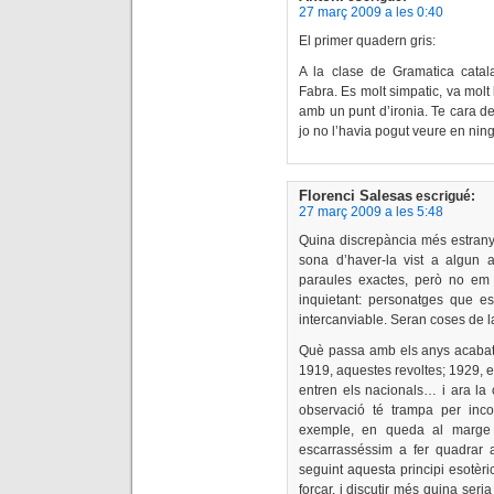
27 març 2009 a les 0:40
El primer quadern gris:
A la clase de Gramatica cata
Fabra. Es molt simpatic, va molt
amb un punt d’ironia. Te cara d
jo no l’havia pogut veure en ning
Florenci Salesas
escrigué:
27 març 2009 a les 5:48
Quina discrepància més estranya
sona d’haver-la vist a algun 
paraules exactes, però no em 
inquietant: personatges que e
intercanviable. Seran coses de 
Què passa amb els anys acabats
1919, aquestes revoltes; 1929, el
entren els nacionals… i ara la cr
observació té trampa per inc
exemple, en queda al marge 
escarrasséssim a fer quadrar a
seguint aquesta principi esotèri
forçar, i discutir més quina seria