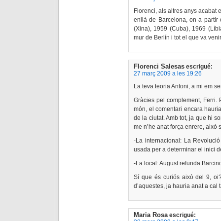
Florenci, als altres anys acabat
enllà de Barcelona, on a partir
(Xina), 1959 (Cuba), 1969 (Líbi
mur de Berlín i tot el que va ven
Florenci Salesas
escrigué:
27 març 2009 a les 19:26
La teva teoria Antoni, a mi em se
Gràcies pel complement, Ferri.
món, el comentari encara hauria 
de la ciutat. Amb tot, ja que hi 
me n’he anat força enrere, això s
-La internacional: La Revoluci
usada per a determinar el inici 
-La local: August refunda Barcino
Sí que és curiós això del 9, o
d’aquestes, ja hauria anat a cal t
Maria Rosa
escrigué: