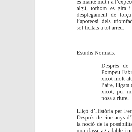
es manté mut i a l’expec
algú, tothom es gira i
desplegament de força 
l’apoteosi dels triomf
sol·licitats a tot arreu.
.
Estudis Normals.
Després de 
Pompeu Fabra
xicot molt al
l’aire, lliga
xicot, per m
posa a riure.
Lliçó d’Història per Fer
Després de cinc anys d’
la noció de la
possibilit
una
classe agradable i pr