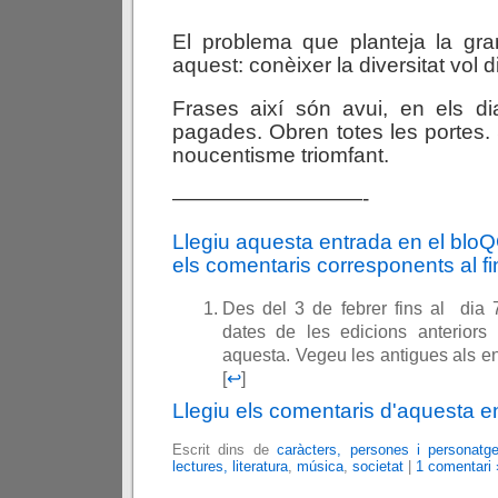
El problema que planteja la gra
aquest: conèixer la diversitat vol di
Frases així són avui, en els di
pagades. Obren totes les portes. 
noucentisme triomfant.
—————————-
Llegiu aquesta entrada en el blo
els comentaris corresponents al fin
Des del 3 de febrer fins al dia 
dates de les edicions anteriors
aquesta. Vegeu les antigues als en
[
↩
]
Llegiu els comentaris d'aquesta e
Escrit dins de
caràcters, persones i personatg
lectures, literatura
,
música
,
societat
|
1 comentari 