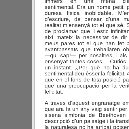
immers en una mena d’irres
sentimental. Era un home petit, p
duresa física inoblidable. M’e
d’escriure, de pensar d’una 
realitat m’ensenyà tot el que sé. 
de proclamar que li estic infinit
així mateix la necessitat de di
meus pares tot el que han fet p
avantpassats que treballaren o
—qui sap!— per nosaltres, i al
ensenyat tantes coses… Curiós
un instant. ¿Per què no ha du
sentimental deu ésser la felicitat.
que en el fons de tota posició pa
que una preocupació per la verita
felicitat.
A través d’aquest engranatge e
que ara fa un any vaig sentir per
sisena simfonia de Beethove
descripció d’un paisatge i la tran
la naturalesa no ha arribat potse