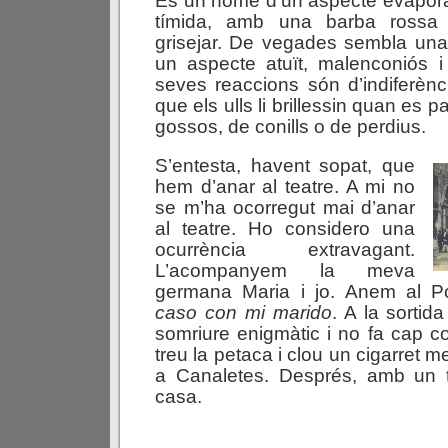
És un home d’un aspecte evapora
tímida, amb una barba ross
grisejar. De vegades sembla una
un aspecte atuït, malenconiós i
seves reaccions són d’indiferèn
que els ulls li brillessin quan es 
gossos, de conills o de perdius.
S’entesta, havent sopat, que
hem d’anar al teatre. A mi no
se m’ha ocorregut mai d’anar
al teatre. Ho considero una
ocurrència extravagant.
L’acompanyem la meva
germana Maria i jo. Anem al P
caso con mi marido
. A la sorti
somriure enigmàtic i no fa cap c
treu la petaca i clou un cigarret 
a Canaletes. Després, amb un 
casa.