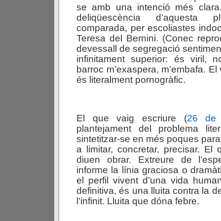
se amb una intenció més clara. 
deliqüescència d’aquesta 
comparada, per escoliastes indo
Teresa del Bernini. (Conec repr
devessall de segregació sentimen
infinitament superior: és viril, n
barroc m’exaspera, m’embafa. El 
és literalment pornogràfic.
El que vaig escriure (
26 de 
plantejament del problema liter
sintetitzar-se en més poques para
a limitar, concretar, precisar. El
diuen obrar. Extreure de l’es
informe la línia graciosa o dramà
el perfil vivent d’una vida hum
definitiva, és una lluita contra l
l’infinit. Lluita que dóna febre.