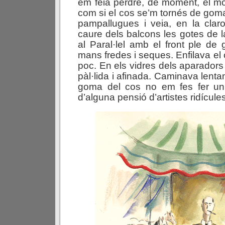
em feia perdre, de moment, el mó
com si el cos se’m tornés de goma
pampallugues i veia, en la claro
caure dels balcons les gotes de l
al Paral·lel amb el front ple de 
mans fredes i seques. Enfilava el
poc. En els vidres dels aparadors
pàl·lida i afinada. Caminava lent
goma del cos no em fes fer un 
d’alguna pensió d’artistes ridícule