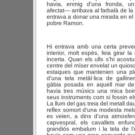
havia, enmig d’una fronda, un 
afectat— arribava al farbalà de la
entrava a donar una mirada en el b
pobre Ramon.
Hi entrava amb una certa preven
interior, molt espès, feia girar la
incerta. Quan els ulls s’hi acost
centre del míser envelat un quios
estaques que mantenien una pl
d’una tela metàl·lica de galliner
gàbia posada en aquell mar de
havia tres músics una mica boir
seus instruments com si fossin el
La llum del gas treia del metall da
reflex somort d’una modesta mela
es veien, a dins d’una atmosfer
capvespral, els cavallets enfun
grandiós embalum i la tela de l’e