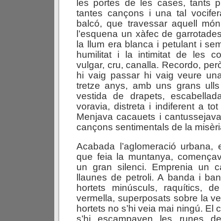
les portes de les cases, tants 
tantes cançons i una tal vocifer
balcó, que travessar aquell mó
l’esquena un xàfec de garrotade
la llum era blanca i petulant i s
humilitat i la intimitat de les 
vulgar, cru, canalla. Recordo, pe
hi vaig passar hi vaig veure un
tretze anys, amb uns grans ulls
vestida de drapets, escabella
voravia, distreta i indiferent a to
Menjava cacauets i cantussejava
cançons sentimentals de la misèria
Acabada l’aglomeració urbana, e
que feia la muntanya, començava
un gran silenci. Emprenia un c
llaunes de petroli. A banda i b
hortets minúsculs, raquítics, de
vermella, superposats sobre la v
hortets no s’hi veia mai ningú. El
s’hi escampaven les runes de