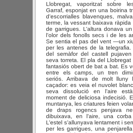
Llobregat, vaporitzat sobre 
Garraf, esponjat en una boirina t
d’escorrialles blavenques, malva
terme, la vessant baixava ràpida 
de garrigues. L’altura donava un 
l’olor dels fonolls secs i de les a
Se sentia el pas del vent —un xiu
per les antenes de la telegrafia
del semàfor del castell pujaven
seva torreta. El pla del Llobreg
fantasiós obert de bat a bat. Es 
entre els camps, un tren dimin
seriós. Arribava de molt lluny 
caçador: es veia el nuvolet blanc
seva dissolució en l’aire est
moment de deliciosa indecisió. E
muntanya, les criatures feien volar
de draps rogencs penjava nerv
dibuixava, en l’aire, una corb
L’estel s’allunyava lentament i s
per les garrigues, una penjarella