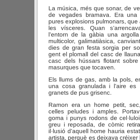
La música, més que sonar, de 
de vegades bramava. Era una m
pures explosions pulmonars, que a
les vísceres. Quan s’arrenca
l’entorn de la gàbia una argoll
multicolor, galimatiàsica, canviant
dies de gran festa sorgia per s
gent el plomall del casc de llauna
casc dels hússars flotant sobre
masurques que tocaven.
Els llums de gas, amb la pols, en
una cosa granulada i l’aire es 
granets de pus grisenc.
Ramon era un home petit, sec
celles peludes i amples. Portav
goma i punys rodons de cel·lulo
greu i reposada, de còmic retir
il·lusió d’aquell home hauria esta
artista, perquè es deixava créixer l’