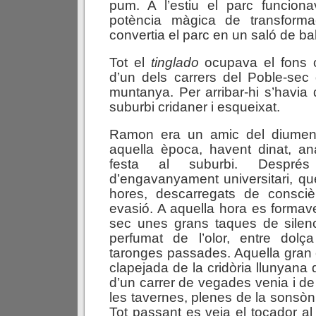
pum. A l’estiu el parc funciona
potència màgica de transformac
convertia el parc en un saló de bal
Tot el
tinglado
ocupava el fons o
d’un dels carrers del Poble-sec 
muntanya. Per arribar-hi s’havia 
suburbi cridaner i esqueixat.
Ramon era un amic del diumeng
aquella època, havent dinat, a
festa al suburbi. Despré
d’engavanyament universitari, q
hores, descarregats de consciè
evasió. A aquella hora es formav
sec unes grans taques de silenci 
perfumat de l’olor, entre dolç
taronges passades. Aquella gran
clapejada de la cridòria llunyana
d’un carrer de vegades venia i de
les tavernes, plenes de la sonsòni
Tot passant es veia el tocador al