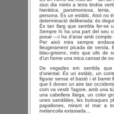
siun dia mirés a terra tindria ve
hieràtica, parsimoniosa, lenta
persona. És un estàtic. Això no 
determinació deliberada: és degut
És tan llarg que sembla fer-se 
Sempre hi ha una part del seu 
posar —i ha d’anar amb compte
Per això mira sempre endav
lleugerament picada de verola. E
blau-grisenc, més que ulls de s
d’un home una mica cansat de so
De vegades em sembla que 
d’oriental. És un estàtic, un con
figurar sense el bastó i el barret 
que li donen un aire tan occident
com va vestit Tagore, amb una tún
una cabellera llarga, un color gr
unes sandàlies, les butxaques pl
papallones, mirant el mar a t
melancolia extasiada…