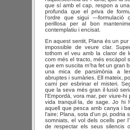
que sí amb el cap, respon a u
profunda que el priva de formu
l’ordre que sigui —formulació
perillosa per al bon mantenim
contemplatiu i encisat.
En aquest sentit, Plana és un pu
impossible de veure clar. Superf
tothom el veu amb la claror de 
com més el tracto, més escàpol s
que em suscita m’ha fet un gran 
una mica de parsimònia a le
abruptes i sumàries. Ell mateix, p
camí per esbrinar el misteri. S
que la seva més gran il·lusió ser
l’Empordà, vora mar, per viure-hi p
vida tranquil·la, de sage. Jo hi
aquell que pesca amb canya i ba
l’aire; Plana, sota d’un pi, podria 
somniats, el vol dels ocells per l’
de respectar els seus silencis 