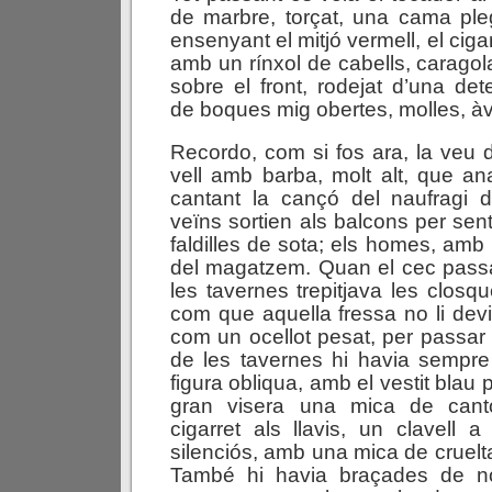
de marbre, torçat, una cama pleg
ensenyant el mitjó vermell, el cigarr
amb un rínxol de cabells, carago
sobre el front, rodejat d’una det
de boques mig obertes, molles, àv
Recordo, com si fos ara, la veu 
vell amb barba, molt alt, que a
cantant la cançó del naufragi d
veïns sortien als balcons per sent
faldilles de sota; els homes, amb
del magatzem. Quan el cec pass
les tavernes trepitjava les closq
com que aquella fressa no li devi
com un ocellot pesat, per passar 
de les tavernes hi havia sempre
figura obliqua, amb el vestit blau 
gran visera una mica de can
cigarret als llavis, un clavell a l
silenciós, amb una mica de crueltat
També hi havia braçades de no