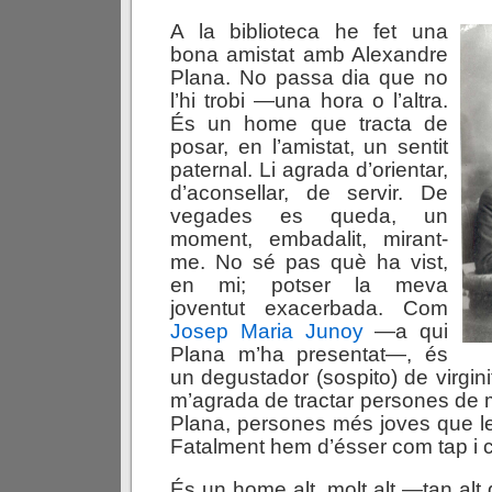
A la biblioteca he fet una
bona amistat amb Alexandre
Plana. No passa dia que no
l’hi trobi —una hora o l’altra.
És un home que tracta de
posar, en l’amistat, un sentit
paternal. Li agrada d’orientar,
d’aconsellar, de servir. De
vegades es queda, un
moment, embadalit, mirant-
me. No sé pas què ha vist,
en mi; potser la meva
joventut exacerbada. Com
Josep Maria Junoy
—a qui
Plana m’ha presentat—, és
un degustador (sospito) de virginit
m’agrada de tractar persones de 
Plana, persones més joves que l
Fatalment hem d’ésser com tap i 
És un home alt, molt alt —tan alt 