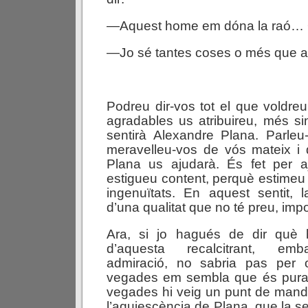
—Aquest home em dóna la raó… 
—Jo sé tantes coses o més que
Podreu dir-vos tot el que voldr
agradables us atribuireu, més si
sentirà Alexandre Plana. Parleu
meravelleu-vos de vós mateix i 
Plana us ajudarà. És fet per a
estigueu content, perquè estimeu 
ingenuïtats. En aquest sentit, 
d’una qualitat que no té preu, imp
Ara, si jo hagués de dir què 
d’aquesta recalcitrant, emba
admiració, no sabria pas per
vegades em sembla que és pura 
vegades hi veig un punt de mandr
l’aquiescència de Plana, que la s