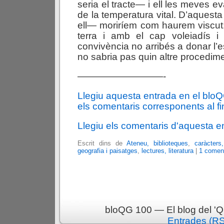
seria el tracte— i ell les meves 
de la temperatura vital. D’aque
ell— moriríem com haurem viscut
terra i amb el cap voleiadís i 
convivència no arribés a donar l’es
no sabria pas quin altre procediment
—————————-
Llegiu aquesta entrada en el blo
els comentaris corresponents al fin
Llegiu els comentaris d'aquesta e
Escrit dins de
Ateneu, biblioteques
,
caràcters
geografia i paisatges
,
lectures, literatura
|
1 coment
bloQG 100 — El blog del 'Q
Entrades (R