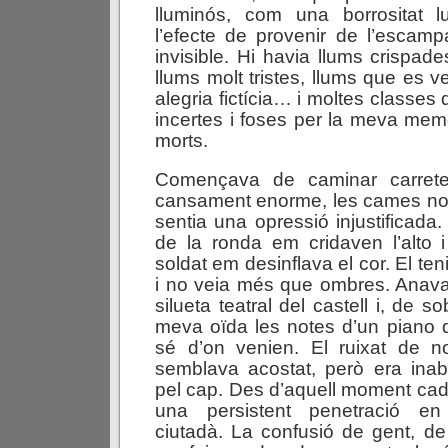
lluminós, com una borrositat l
l’efecte de provenir de l’escam
invisible. Hi havia llums crispad
llums molt tristes, llums que es 
alegria fictícia… i moltes classes 
incertes i foses per la meva memò
morts.
Començava de caminar carret
cansament enorme, les cames no 
sentia una opressió injustificada.
de la ronda em cridaven l’alto i 
soldat em desinflava el cor. El te
i no veia més que ombres. Anava
silueta teatral del castell i, de s
meva oïda les notes d’un piano
sé d’on venien. El ruixat de 
semblava acostat, però era inab
pel cap. Des d’aquell moment cad
una persistent penetració en 
ciutadà. La confusió de gent, de 