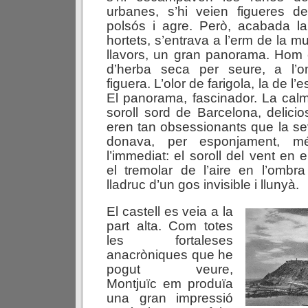
urbanes, s’hi veien figueres 
polsós i agre. Però, acabada la 
hortets, s’entrava a l’erm de la m
llavors, un gran panorama. Hom
d’herba seca per seure, a l’o
figuera. L’olor de farigola, la de l’
El panorama, fascinador. La calm
soroll sord de Barcelona, delicio
eren tan obsessionants que la sev
donava, per esponjament, m
l’immediat: el soroll del vent en 
el tremolar de l’aire en l’ombra
lladruc d’un gos invisible i llunyà.
El castell es veia a la
part alta. Com totes
les fortaleses
anacròniques que he
pogut veure,
Montjuïc em produïa
una gran impressió