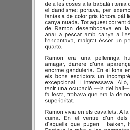
deia les coses a la babalà i tenia
el dandisme: portava, per exemp
fantasia de color gris tórtora pàl·
canya nuada. Tot aquest corrent de
de Ramon desembocava en la 
anar a pescar amb canya a l’es
l’encantava, malgrat ésser un p
quarto.
Ramon era una pelleringa h
amagar, darrere d’una aparenç
enorme ganduleria. En el fons e
els bons escriptors un incomprè
excepcional li interessava. All
tenir una ocupació —la del ball—
fa festa, trobava que era la demo
superioritat.
Ramon vivia en els cavallets. A la 
cuina. En el ventre d’un dels
d’aquells que pugen i baixen, h