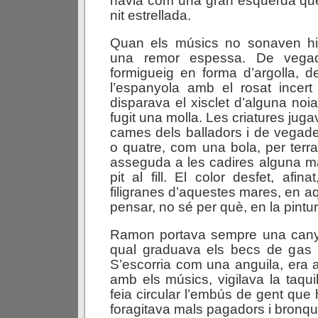
havia com una gran esquerda que
nit estrellada.
Quan els músics no sonaven hi 
una remor espessa. De vegad
formigueig en forma d’argolla, d
l’espanyola amb el rosat incert
disparava el xisclet d’alguna noi
fugit una molla. Les criatures juga
cames dels balladors i de vegad
o quatre, com una bola, per terr
asseguda a les cadires alguna m
pit al fill. El color desfet, afina
filigranes d’aquestes mares, en aq
pensar, no sé per què, en la pintur
Ramon portava sempre una cany
qual graduava els becs de gas i
S’escorria com una anguila, era a
amb els músics, vigilava la taquil
feia circular l’embús de gent que h
foragitava mals pagadors i bronqu