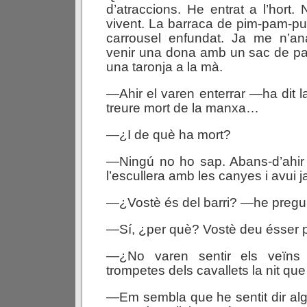
d’atraccions. He entrat a l’hort.
vivent. La barraca de pim-pam-pu
carrousel enfundat. Ja me n’a
venir una dona amb un sac de pa
una taronja a la mà.
—Ahir el varen enterrar —ha dit 
treure mort de la manxa…
—¿I de què ha mort?
—Ningú no ho sap. Abans-d’ahir
l’escullera amb les canyes i avui j
—¿Vostè és del barri? —he pregun
—Sí, ¿per què? Vostè deu ésser po
—¿No varen sentir els veïns 
trompetes dels cavallets la nit que
—Em sembla que he sentit dir al