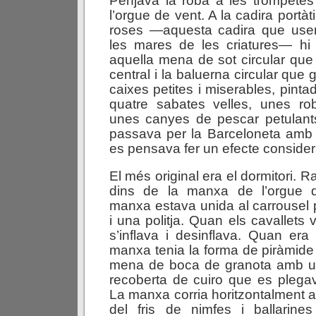
Penjava la roba a les trompetes
l’orgue de vent. A la cadira portà
roses —aquesta cadira que usen
les mares de les criatures— hi 
aquella mena de sot circular que 
central i la baluerna circular que g
caixes petites i miserables, pint
quatre sabates velles, unes ro
unes canyes de pescar petulants
passava per la Barceloneta amb
es pensava fer un efecte consider
El més original era el dormitori.
dins de la manxa de l’orgue d
manxa estava unida al carrousel
i una politja. Quan els cavallets
s’inflava i desinflava. Quan era
manxa tenia la forma de piràmide
mena de boca de granota amb u
recoberta de cuiro que es plegav
La manxa corria horitzontalment a 
del fris de nimfes i ballarin