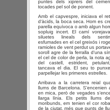
puntes dels xiprers del cement
tocades pel sol de ponent.
Amb el capvespre, iniciava el ret
d’àcids, la boca seca. Hom es c
parella equívoca o amb algun ho
sopluig incert. El camí vorejava
siluetes lineals dels senti
esfumades en el cel greixós i roge
ramioles de vent perdut us portaven
soroll agre de la ferralla d’una sí
el cel de color de perla, la nota 
del castell, estrident, petul
tancava el dia. El seu to punxe
parpellejar les primeres estrelles.
Arribava a la carretera reial q
llums de Barcelona. S’encenien a
en mica, però de vegades s’enc
llarga línia. Els petits llums d
moribunds, em tenien el cor roba
de la ciutat, més que punts de ll