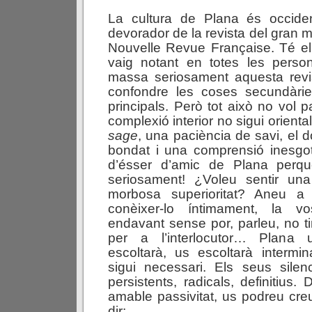
La cultura de Plana és occide
devorador de la revista del gran mó
Nouvelle Revue Française. Té el
vaig notant en totes les perso
massa seriosament aquesta revis
confondre les coses secundàri
principals. Però tot això no vol 
complexió interior no sigui orienta
sage
, una paciència de savi, el d
bondat i una comprensió inesgo
d’ésser d’amic de Plana perq
seriosament! ¿Voleu sentir una 
morbosa superioritat? Aneu a e
conèixer-lo íntimament, la vo
endavant sense por, parleu, no t
per a l’interlocutor… Plana 
escoltarà, us escoltarà intermi
sigui necessari. Els seus silen
persistents, radicals, definitius
amable passivitat, us podreu cre
dir: