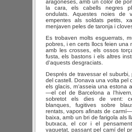
aragoneses, amb un color de po
la cara, els cabells negres pl
ondulats. Aquestes noies de
empentes als soldats petits, xa
menjaven peles de taronja i clove
Es trobaven molts esguerrats, muti
pobres, i en certs llocs feien un
amb les crosses, els ossos torç
fusta, els bastons i els altres ins
d’aquests desgraciats.
Després de travessar el suburbi, 
del castell. Donava una volta pel 
els glacis, m’asseia una estona a
—el cel de Barcelona a l’hivern
sobretot els dies de vent: 
blanques, fugitives sobre bla
rentats, vapors afinats de carmí—
baixa, amb un bri de farigola als l
butxaca, el cor i el pensamen
vaguetat, passant pel camí del pr