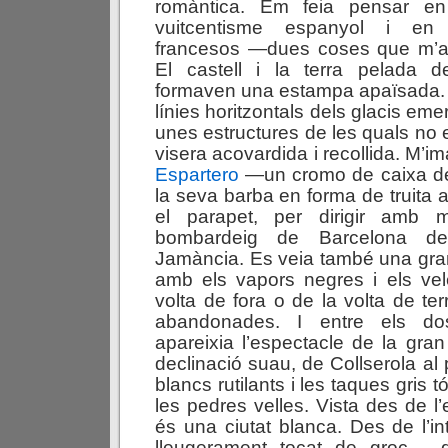
romàntica. Em feia pensar e
vuitcentisme espanyol i en e
francesos —dues coses que m’a
El castell i la terra pelada d
formaven una estampa apaïsada. 
línies horitzontals dels glacis eme
unes estructures de les quals no 
visera acovardida i recollida. M’i
Espartero
—un cromo de caixa de
la seva barba en forma de truita 
el parapet, per dirigir amb 
bombardeig de Barcelona de
Jamància. Es veia també una gra
amb els vapors negres i els ve
volta de fora o de la volta de t
abandonades. I entre els do
apareixia l’espectacle de la gran
declinació suau, de Collserola al
blancs rutilants i les taques gris t
les pedres velles. Vista des de l’
és una ciutat blanca. Des de l’int
lleugerament tocat de groc —d