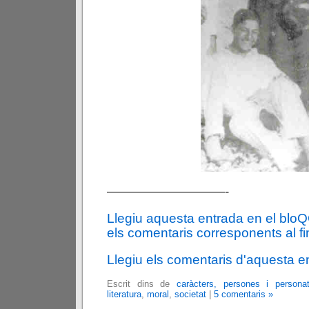
—————————-
Llegiu aquesta entrada en el blo
els comentaris corresponents al fin
Llegiu els comentaris d'aquesta e
Escrit dins de
caràcters, persones i persona
literatura
,
moral
,
societat
|
5 comentaris »