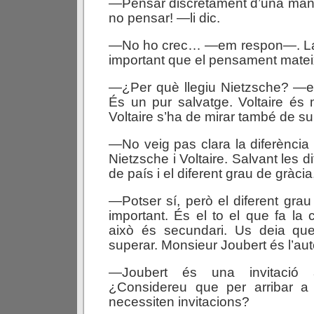
—Pensar discretament d’una mane
no pensar! —li dic.
—No ho crec… —em respon—. La 
important que el pensament matei
—¿Per què llegiu Nietzsche? —
És un pur salvatge. Voltaire és
Voltaire s’ha de mirar també de su
—No veig pas clara la diferència 
Nietzsche i Voltaire. Salvant les d
de país i el diferent grau de gràcia
—Potser sí, però el diferent grau
important. És el to el que fa la 
això és secundari. Us deia que
superar. Monsieur Joubert és l’auto
—Joubert és una invitació a
¿Considereu que per arribar a 
necessiten invitacions?