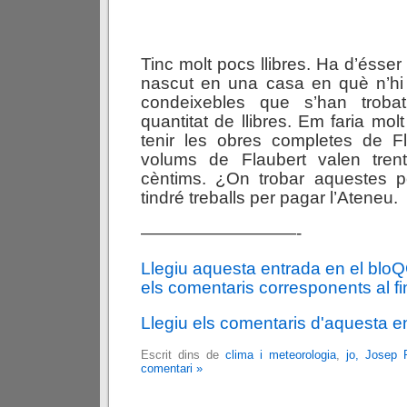
Tinc molt pocs llibres. Ha d’ésse
nascut en una casa en què n’hi 
condeixebles que s’han trob
quantitat de llibres. Em faria mo
tenir les obres completes de Fl
volums de Flaubert valen trent
cèntims. ¿On trobar aquestes 
tindré treballs per pagar l’Ateneu.
—————————-
Llegiu aquesta entrada en el blo
els comentaris corresponents al fin
Llegiu els comentaris d'aquesta e
Escrit dins de
clima i meteorologia
,
jo, Josep 
comentari »