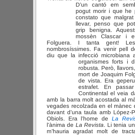
D’un cantó em semb
pogut morir i que he 
constato que malgrat
llevar, penso que po
grip benigna. Aques
mossèn Clascar i e
Folguera. I tanta gent! Le
nombrosíssimes. Fa venir pell d
diu que la infecció microbiana 
organismes forts i
robusta. Però, llavors
mort de Joaquim Folg
de vista. Era geperu
estrafet. En passa
Continental el veia d
amb la barra molt acostada al m
vegades recolzada en el mànec d
davant d’una taula amb López-Pi
Obiols. Era l’home de
La Revi
l’ànima de
La Revista
. Li tenia u
m’hauria agradat molt de tracta