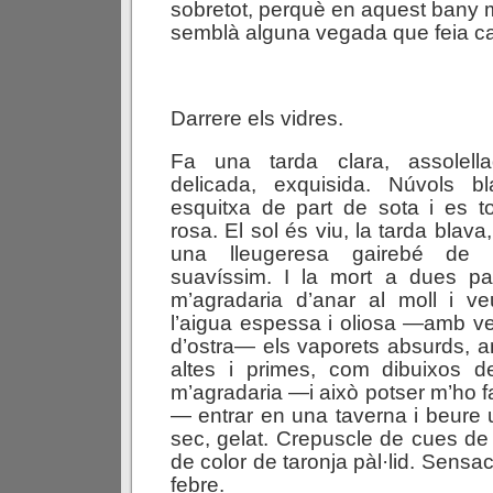
sobretot, perquè en aquest bany 
semblà alguna vegada que feia car
Darrere els vidres.
Fa una tarda clara, assolell
delicada, exquisida. Núvols b
esquitxa de part de sota i es t
rosa. El sol és viu, la tarda blav
una lleugeresa gairebé de pr
suavíssim. I la mort a dues p
m’agradaria d’anar al moll i v
l’aigua espessa i oliosa —amb ve
d’ostra— els vaporets absurds, 
altes i primes, com dibuixos d
m’agradaria —i això potser m’ho fa 
— entrar en una taverna i beure 
sec, gelat. Crepuscle de cues de
de color de taronja pàl·lid. Sensac
febre.