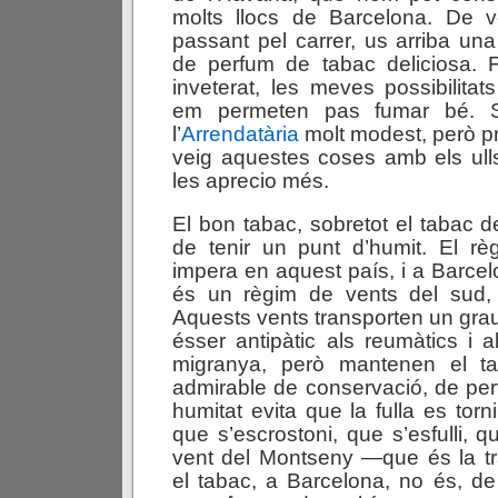
molts llocs de Barcelona. De 
passant pel carrer, us arriba una
de perfum de tabac deliciosa.
inveterat, les meves possibilit
em permeten pas fumar bé. S
l’
Arrendatària
molt modest, però p
veig aquestes coses amb els ull
les aprecio més.
El bon tabac, sobretot el tabac de 
de tenir un punt d’humit. El r
impera en aquest país, i a Barce
és un règim de vents del sud, x
Aquests vents transporten un grau
ésser antipàtic als reumàtics i 
migranya, però mantenen el t
admirable de conservació, de per
humitat evita que la fulla es tor
que s’escrostoni, que s’esfulli, q
vent del Montseny —que és la t
el tabac, a Barcelona, no és, d