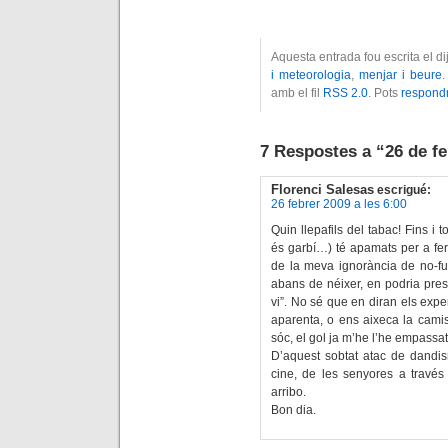
Aquesta entrada fou escrita el d
i meteorologia
,
menjar i beure
.
amb el fil
RSS 2.0
. Pots
respond
7 Respostes a “26 de fe
Florenci Salesas
escrigué:
26 febrer 2009 a les 6:00
Quin llepafils del tabac! Fins i 
és garbí…) té apamats per a fe
de la meva ignorància de no-f
abans de néixer, en podria pres
vi”. No sé que en diran els expe
aparenta, o ens aixeca la cami
sóc, el gol ja m’he l’he empassat
D’aquest sobtat atac de dandi
cine, de les senyores a través 
arribo.
Bon dia.