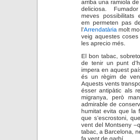
arriba una ramiola d
deliciosa. Fumador
meves possibilitats
em permeten pas de
l’
Arrendatària
molt mo
veig aquestes coses 
les aprecio més.
El bon tabac, sobretot
de tenir un punt d’
impera en aquest paí
és un règim de vents
Aquests vents transpo
ésser antipàtic als 
migranya, però man
admirable de conserv
humitat evita que la 
que s’escrostoni, que 
vent del Montseny –q
tabac, a Barcelona, n
fa vent de garbí.