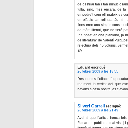
de destriar tan i tan minuciosamen
fulla, sinó, més encara, de la
empedreït com ell mateix es con
un olfacte tan refinats. Jo m´i
fines eren una simple construcció
de mèrit literari, que no seré p
´ha posat en ona planiana, ja m´h
de literatura” de Valentí Puig, p
relectura dels 45 volums, vermel
EM
Eduard
escrigué:
26 febrer 2009 a les 18:55
Desconec si l’olfacte “suposada
realment la veritat del que esc
havans a casa nostra, es clavad
Silveri Garrell
escrigué:
26 febrer 2009 a les 21:49
Avui si que l’artícle trenca tot
Fumar en públic es mal vist ( i