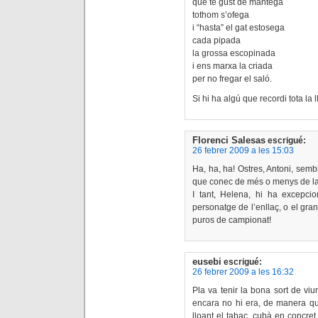
que té gust de mantega
tothom s’ofega
i “hasta” el gat estosega
cada pipada
la grossa escopinada
i ens marxa la criada
per no fregar el saló.
Si hi ha algú que recordi tota la
Florenci Salesas
escrigué:
26 febrer 2009 a les 15:03
Ha, ha, ha! Ostres, Antoni, sem
que conec de més o menys de la 
I tant, Helena, hi ha excepci
personatge de l’enllaç, o el gr
puros de campionat!
eusebi
escrigué:
26 febrer 2009 a les 16:32
Pla va tenir la bona sort de vi
encara no hi era, de manera que
lloant el tabac, cubà en concret.