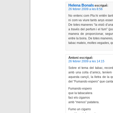
Helena Bonals
escrigué:
26 febrer 2009 a les 8:56
No entenc com Pla hi entén tant
ni com va viure tants anys esse
De totes maneres “la visió d’un
a través del perfum i el fum” (j
manera de proporcionar, segur
entre la boira. De totes maneres,
tabac mateix, moltes vegades, 
Antoni
escrigué:
26 febrer 2009 a les 14:15
Sobre el tema del tabac, record
amb una colla d’amics, teníem 
aquesta cançó, la lletra de la 
del “Fumando espero” que cantav
Fumando espero
que la tabacalera
faci els cigarros
amb “menos” patatera.
Fumo un cigarro