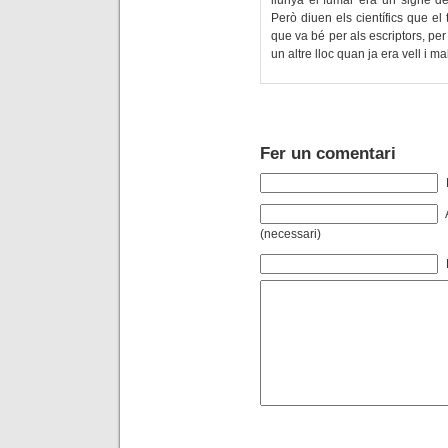
llunyà el fumar era un signe de 
Però diuen els científics que el
que va bé per als escriptors, per
un altre lloc quan ja era vell i m
Fer un comentari
(necessari)