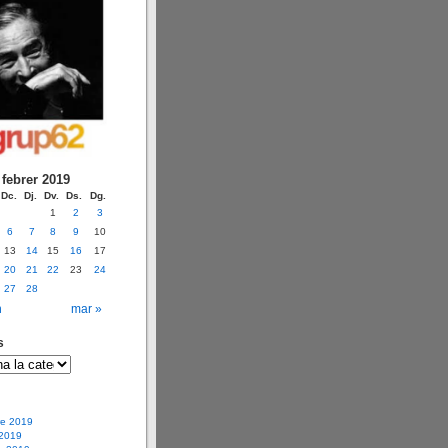
febrer 2019
Dc.
Dj.
Dv.
Ds.
Dg.
1
2
3
6
7
8
9
10
13
14
15
16
17
20
21
22
23
24
27
28
n
mar »
s
e 2019
 2019