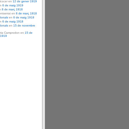
lcocer en
12 de gener 1919
en
6 de maig 1919
n
8 de març 1918
ntserrat en
8 de març 1918
Bonals
en
6 de maig 1918
en
6 de maig 1918
Bonals
en
15 de novembre
ria Camprodon en
15 de
 1919