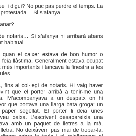
 li digui? No puc pas perdre el temps. La
at protestada… Si s’afanya…
anar?
de notaris… Si s’afanya hi arribarà abans
t habitual.
 quan el caixer estava de bon humor o
i feia llàstima. Generalment estava ocupat
 més importants i tancava la finestra a les
ules.
s, fins al col·legi de notaris. Hi vaig haver
vint que el porter arribà a tenir-me una
tia. M’acompanyava a un despatx on hi
or que portava una llarga bata groga: un
 paper segellat. El porter li deia unes
veu baixa. L’escrivent desapareixia una
nava amb un paquet de lletres a la mà.
letra. No deixàvem pas mai de trobar-la.