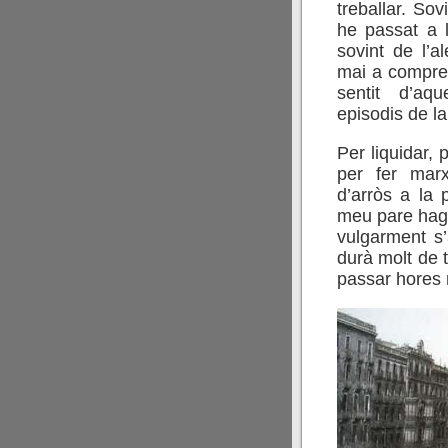
treballar. So
he passat a l
sovint de l’a
mai a compren
sentit d’aq
episodis de l
Per liquidar, 
per fer marx
d’arròs a la 
meu pare hagu
vulgarment s’
durà molt de 
passar hores