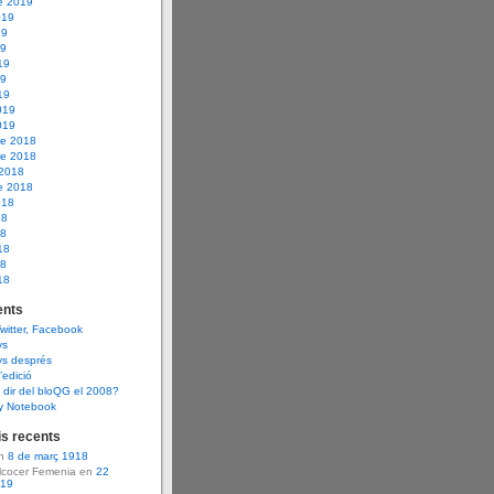
e 2019
019
19
19
19
19
19
019
019
e 2018
e 2018
 2018
e 2018
018
18
18
18
18
18
nts
Twitter, Facebook
ys
ys després
d’edició
dir del bloQG el 2008?
y Notebook
s recents
en
8 de març 1918
Alcocer Femenia en
22
919