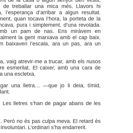
ent de la casa o algun senyor ben vestit,
 de treballar una mica més. Llavors hi
, l’esperança d’arribar a algun resultat.
ent, quan tocava l’hora, la porteta de la
ancava, pura i simplement, d’una revolada.
mb un pam de nas. Ens miràvem en
ralment la gent marxava amb el cap baix.
m baixaven l’escala, ara un pas, ara un
, vaig atrevir-me a trucar, amb els nusos
idre esmerilat. El caixer, amb una cara de
ia una escletxa.
ar una lletra… —que jo li deia, tímid,
lant.
 Les lletres s’han de pagar abans de les
 Però no és pas culpa meva. El retard és
nvoluntari. L’ordinari s’ha endarrerit.