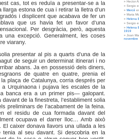
Hector A
uest cas, tot es reduïa a presentar-se a la
Sergio 
 llarga estona de cua i retirar la lletra d’un
Mercè
e
Maria Mo
radós i displicent que acabava de fer un
Helena 
blava que us havia fet un favor d’una
Sergio 
Helena 
ensacional. Per desgràcia, però, aquesta
1919
era una excepció. Generalment, les coses
Joan Ma
novembre
re viarany.
solia presentar al pis a quarts d’una de la
agut de seguir un determinat itinerari i no
rribar abans. Ja en possessió dels diners,
esgraons de quatre en quatre, prenia el
a la plaça de Catalunya, corria després per
 a Urquinaona i pujava les escales de la
a banca era a un primer pis— galopant.
davant de la finestreta, l’establiment solia
els preliminars de l’acabament de la feina.
n el residu de cua formada davant del
alment ocupava el darrer lloc… Amb això
. El caixer donava llavors una ullada a les
 tenia al seu davant. Si descobria en la