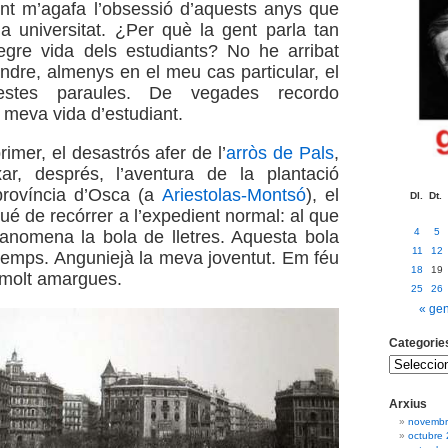
vint m’agafa l’obsessió d’aquests anys que
a universitat. ¿Per què la gent parla tan
legre vida dels estudiants? No he arribat
dre, almenys en el meu cas particular, el
uestes paraules. De vegades recordo
a meva vida d’estudiant.
primer, el desastrós afer de l’
arròs de Pals
,
ar, després, l’aventura de la plantació
província d’Osca (a
Ariestolas-Montsó
), el
Dl.
Dt.
é de recórrer a l’expedient normal: al que
4
5
anomena la bola de lletres. Aquesta bola
11
12
temps. Anguniejà la meva joventut. Em féu
18
19
 molt amargues.
25
26
« ge
Categorie
Arxius
novembr
octubre