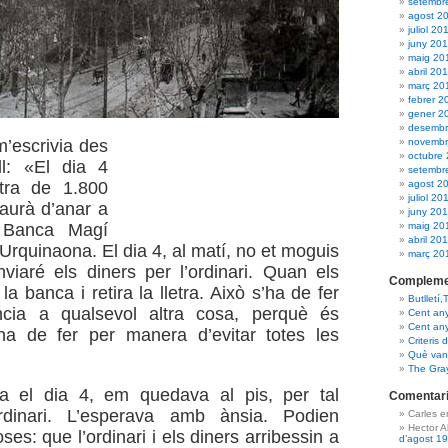
setembr
agost 2
juliol 20
juny 20
maig 20
abril 20
març 20
febrer 2
gener 2
desembr
novembr
’escrivia des
octubre
ll: «El dia 4
setembr
agost 2
tra de 1.800
juliol 20
aurà d’anar a
juny 20
maig 20
 Banca Magí
abril 20
’Urquinaona. El dia 4, al matí, no et moguis
març 20
viaré els diners per l’ordinari. Quan els
Compleme
 la banca i retira la lletra. Això s’ha de fer
Butlletí,
cia a qualsevol altra cosa, perquè és
Cent an
Cent an
’ha de fer per manera d’evitar totes les
Criteris 
Què van 
The Gra
a el dia 4, em quedava al pis, per tal
Comentari
ordinari. L’esperava amb ànsia. Podien
Carles 
Hector 
ses: que l’ordinari i els diners arribessin a
d’agost 1