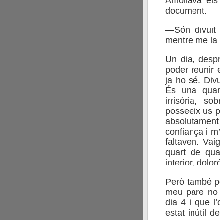
Amollava els 
document.
—Són divuit 
mentre me la
Un dia, desp
poder reunir e
ja ho sé. Div
És una quanti
irrisòria, s
posseeix us p
absolutament
confiança i m
faltaven. Vaig
quart de qua
interior, dolor
Però també po
meu pare no 
dia 4 i que l’
estat inútil 