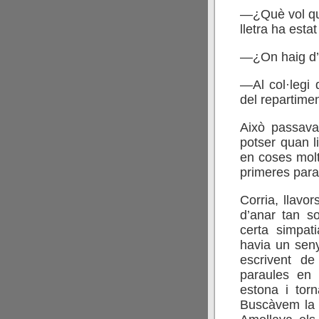
—¿Què vol que
lletra ha est
—¿On haig d’
—Al col·legi 
del repartimen
Això passava
potser quan l
en coses molt
primeres para
Corria, llavor
d’anar tan so
certa simpa
havia un seny
escrivent de
paraules en 
estona i tor
Buscàvem la l