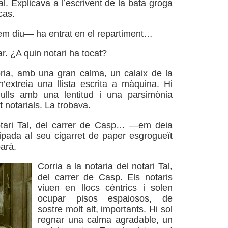
ial. Explicava a l’escrivent de la bata groga
cas.
em diu— ha entrat en el repartiment…
ar. ¿A quin notari ha tocat?
bria, amb una gran calma, un calaix de la
n’extreia una llista escrita a màquina. Hi
ulls amb una lentitud i una parsimònia
 notarials. La trobava.
tari Tal, del carrer de Casp… —em deia
pada al seu cigarret de paper esgrogueït
barà.
Corria a la notaria del notari Tal,
del carrer de Casp. Els notaris
viuen en llocs cèntrics i solen
ocupar pisos espaiosos, de
sostre molt alt, importants. Hi sol
regnar una calma agradable, un