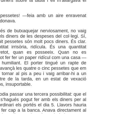
diners sobre la taula i ell m’allargava el
pessetes! —feia amb un aire enravenat
 donava.
rés de butxaquejar nerviosament, no vaig
ls diners de les despeses del col·legi. Sí,
uit pessetes són molt pocs diners. És clar.
tat irrisòria, ridícula. És una quantitat
obretot, quan es posseeix. Quan no es
ot fer fer un paper ridícul com una casa —
 humiliant. El porter tingué un rapte de
’avançà les quatre o cinc pessetes que em
 tornar al pis a peu i vaig arribar-hi a un
tre de la tarda, en un estat de vexació
ós, insuportable.
dia passar una tercera possibilitat: que el
s’hagués pogut fer amb els diners per al
ordinari els portés el dia 5. Llavors hauria
de fer cap a la banca. Anava directament al