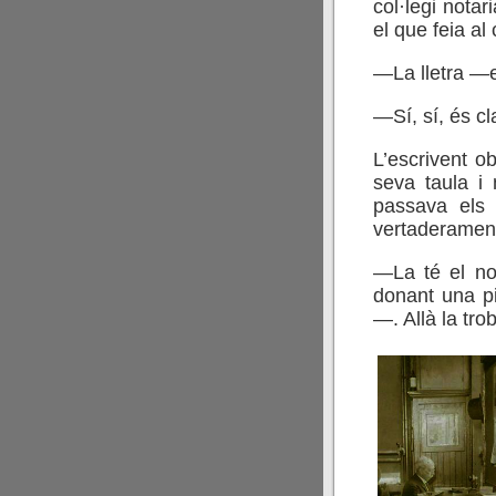
col·legi notar
el que feia al 
—La lletra —
—Sí, sí, és cl
L’escrivent o
seva taula i 
passava els 
vertaderament
—La té el no
donant una pi
—. Allà la tro