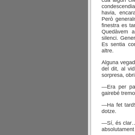
cua algun cli
condescendia
havia, encara
Però generalm
finestra es t
Quedàvem a
silenci. Gene
Es sentia co
altre.
Alguna vegada
del dit, al v
sorpresa, obr
—Era per pag
gairebé tremo
—Ha fet tard!
dotze.
—Sí, és clar…
absolutament i