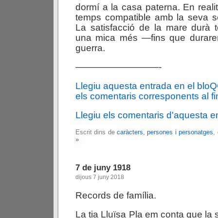
dormí a la casa paterna. En realita
temps compatible amb la seva se
La satisfacció de la mare durà 
una mica més —fins que durare
guerra.
—————————-
Llegiu aquesta entrada en el blo
els comentaris corresponents al fin
Llegiu els comentaris d'aquesta e
Escrit dins de
caràcters, persones i personatges
,
»
7 de juny 1918
dijous 7 juny 2018
Records de família.
La tia Lluïsa Pla em conta que la