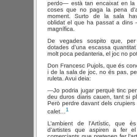
perdo— està tan encaixat en la 
coses que no paga la pena d’a
moment. Surto de la sala hav
oblidat el que ha passat a din
magnífica.
De vegades sospito que, per
dotades d’una escassa quantitat
molt poca pedanteria, el joc no pot 
Don Francesc Pujols, que és concu
i de la sala de joc, no és pas, pe
ruleta. Avui deia:
—Jo podria jugar perquè tinc pe
deu duros diaris cauen, tant si
Però perdre davant dels crupiers 
1
calet…
L’ambient de l’Artístic, que é
d’artistes que aspiren a fer e
comerciants que pretenen fer l’art