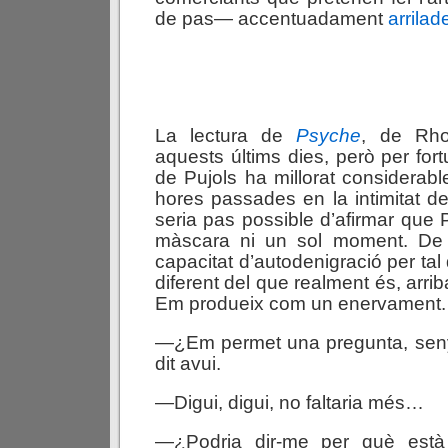
de pas— accentuadament
arrilad
La lectura de
Psyche
, de Rho
aquests últims dies, però per fortu
de Pujols ha millorat considerabl
hores passades en la intimitat de
seria pas possible d’afirmar que Pu
màscara ni un sol moment. De
capacitat d’autodenigració per ta
diferent del que realment és, arriba
Em produeix com un enervament.
—¿Em permet una pregunta, seny
dit avui.
—Digui, digui, no faltaria més…
—¿Podria dir-me per què està 