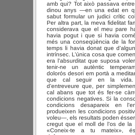
amb qui? Tot això passava entre
dinou anys —en una edat en q
sabut formular un judici crític co
Per altra part, la meva fidelitat fa
considerava que el meu pare hav
havia pogut i que si havia comè
més una conseqüència de la fo
temps li havia donat que d’algu
intrínsec. L’única cosa que come
era l’absurditat que suposa vole
tenir-ne un autèntic tempera
dolorós desori em portà a meditar
que cal seguir en la vida.
d’entreveure que, per simplement
cal abans que tot és fer-se càr
condicions negatives. Si la cons
condicions desapareix en l’e
produeixen les condicions positiv
voleu—, els resultats poden ésser
cregut que el moll de l’os de la 
«Coneix-te a tu mateix», és