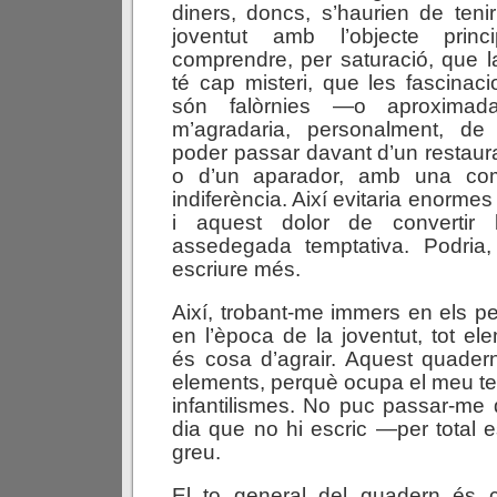
diners, doncs, s’haurien de teni
joventut amb l’objecte prin
comprendre, per saturació, que 
té cap misteri, que les fascinac
són falòrnies —o aproximad
m’agradaria, personalment, de 
poder passar davant d’un restaur
o d’un aparador, amb una com
indiferència. Així evitaria enorm
i aquest dolor de convertir
assedegada temptativa. Podria
escriure més.
Així, trobant-me immers en els pe
en l’època de la joventut, tot el
és cosa d’agrair. Aquest quader
elements, perquè ocupa el meu t
infantilismes. No puc passar-me d
dia que no hi escric —per total e
greu.
El to general del quadern és cr