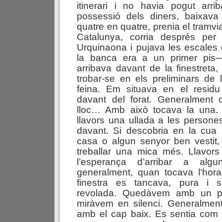
itinerari i no havia pogut arr
possessió dels diners, baixav
quatre en quatre, prenia el tramvia
Catalunya, corria després per
Urquinaona i pujava les escales
la banca era a un primer pis
arribava davant de la finestreta, 
trobar-se en els preliminars de
feina. Em situava en el resid
davant del forat. Generalment 
lloc… Amb això tocava la una.
llavors una ullada a les persone
davant. Si descobria en la cua 
casa o algun senyor ben vestit
treballar una mica més. Llavors
l’esperança d’arribar a algu
generalment, quan tocava l’hora
finestra es tancava, pura i s
revolada. Quedàvem amb un 
miràvem en silenci. Generalmen
amb el cap baix. Es sentia com 