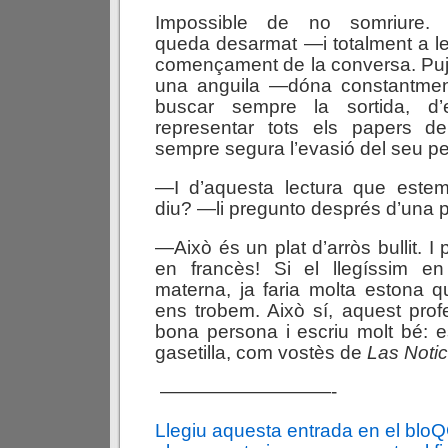
Impossible de no somriure.
queda desarmat —i totalment a l
començament de la conversa. Pu
una anguila —dóna constantmen
buscar sempre la sortida, d’
representar tots els papers de
sempre segura l’evasió del seu p
—I d’aquesta lectura que este
diu? —li pregunto després d’una 
—Això és un plat d’arròs bullit. I 
en francès! Si el llegíssim e
materna, ja faria molta estona 
ens trobem. Això sí, aquest pro
bona persona i escriu molt bé: e
gasetilla, com vostès de
Las Notic
—————————-
Llegiu aquesta entrada en el blo