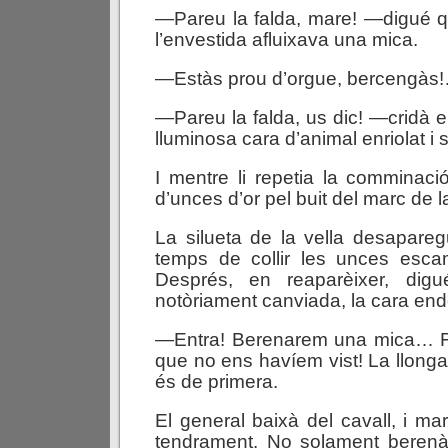
—Pareu la falda, mare! —digué q
l’envestida afluixava una mica.
—Estàs prou d’orgue, bercengàs
—Pareu la falda, us dic! —cridà 
lluminosa cara d’animal enriolat i s
I mentre li repetia la comminaci
d’unces d’or pel buit del marc de la
La silueta de la vella desapare
temps de collir les unces esca
Després, en reaparèixer, di
notòriament canviada, la cara end
—Entra! Berenarem una mica… F
que no ens havíem vist! La llonga
és de primera.
El general baixà del cavall, i mare
tendrament. No solament berenà