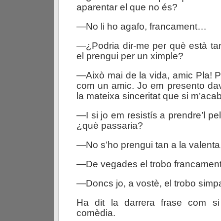
aparentar el que no és?
—No li ho agafo, francament…
—¿Podria dir-me per què està tan
el prengui per un ximple?
—Això mai de la vida, amic Pla! P
com un amic. Jo em presento da
la mateixa sinceritat que si m’aca
—I si jo em resistís a prendre’l pe
¿què passaria?
—No s’ho prengui tan a la valenta
—De vegades el trobo francamen
—Doncs jo, a vostè, el trobo sim
Ha dit la darrera frase com s
comèdia.