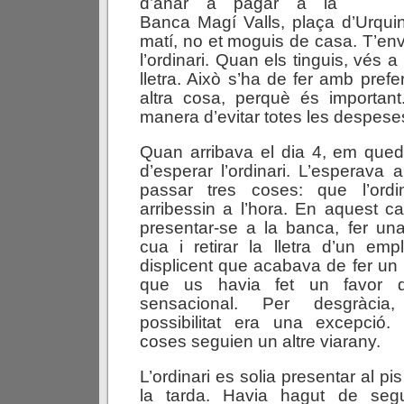
d’anar a pagar a la
Banca Magí Valls, plaça d’Urquin
matí, no et moguis de casa. T’env
l’ordinari. Quan els tinguis, vés a 
lletra. Això s’ha de fer amb pref
altra cosa, perquè és important
manera d’evitar totes les despese
Quan arribava el dia 4, em queda
d’esperar l’ordinari. L’esperava
passar tres coses: que l’ordi
arribessin a l’hora. En aquest ca
presentar-se a la banca, fer un
cua i retirar la lletra d’un em
displicent que acabava de fer un
que us havia fet un favor d
sensacional. Per desgràcia
possibilitat era una excepció.
coses seguien un altre viarany.
L’ordinari es solia presentar al pi
la tarda. Havia hagut de segu