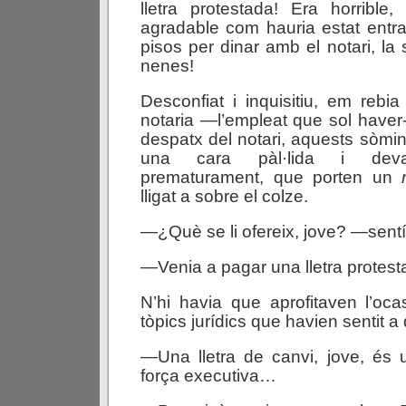
lletra protestada! Era horrible,
agradable com hauria estat entr
pisos per dinar amb el notari, la
nenes!
Desconfiat i inquisitiu, em rebi
notaria —l’empleat que sol haver-
despatx del notari, aquests sòmin
una cara pàl·lida i devast
prematurament, que porten un
lligat a sobre el colze.
—¿Què se li ofereix, jove? —sentí
—Venia a pagar una lletra prote
N’hi havia que aprofitaven l’ocas
tòpics jurídics que havien sentit a d
—Una lletra de canvi, jove, é
força executiva…