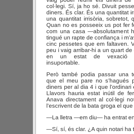
col·legi. Sí, ja ho sé. Divuit pes
diners. És clar. És una quantitat irr
una quantitat irrisòria, sobretot
Quan no es posseeix us pot fer fe
com una casa —absolutament hum
tingué un rapte de confiança i m’
cinc pessetes que em faltaven. Va
peu i vaig arribar-hi a un quart de
en un estat de vexació int
insuportable.
Però també podia passar una ter
que el meu pare no s’hagués p
diners per al dia 4 i que l’ordinari 
Llavors hauria estat inútil de f
Anava directament al col·legi not
l’escrivent de la bata groga el que 
—La lletra —em diu— ha entrat en
—Sí, sí, és clar. ¿A quin notari ha