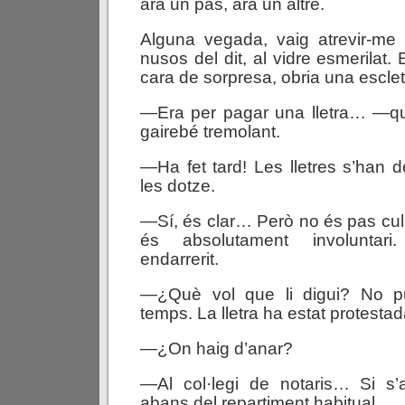
ara un pas, ara un altre.
Alguna vegada, vaig atrevir-me 
nusos del dit, al vidre esmerilat.
cara de sorpresa, obria una escle
—Era per pagar una lletra… —que 
gairebé tremolant.
—Ha fet tard! Les lletres s’han
les dotze.
—Sí, és clar… Però no és pas cul
és absolutament involuntari.
endarrerit.
—¿Què vol que li digui? No p
temps. La lletra ha estat protest
—¿On haig d’anar?
—Al col·legi de notaris… Si s’a
abans del repartiment habitual.