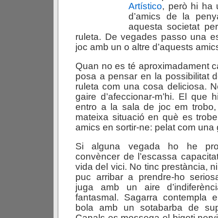
Artístico
, però hi ha 
d’amics de la peny
aquesta societat per
ruleta. De vegades passo una es
joc amb un o altre d’aquests amic
Quan no es té aproximadament c
posa a pensar en la possibilitat de
ruleta com una cosa deliciosa. 
gaire d’afeccionar-m’hi. El que
entro a la sala de joc em trobo, 
mateixa situació en què es trob
amics en sortir-ne: pelat com una
Si alguna vegada ho he pro
convèncer de l’escassa capacitat
vida del vici. No tinc prestància, ni
puc arribar a prendre-ho serios
juga amb un aire d’indiferènc
fantasmal. Sagarra contempla 
bola amb un sotabarba de supl
Canals es mossega el bigoti nerv