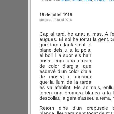
Escrit dins de
diners
,
família
,
moral
,
societat
|
2 c
18 de juliol 1918
dimecres 18 juliol 2018
Cap al tard, he anat al mas. A l’
eugues. El sol ha torrat la gent. 
que torna fantasmal el
blanc dels ulls, la pols,
el boll i la suor els han
posat com una crosta
de color d’argila, que
esdevé d’un color d’ala
de mosca a mesura
que la llum de la tarda
es va afeblint. Els animals, enllu
tenen una bromera blanca a la
descollar, la gent s’asseu a terra, 
Retorn dins d’un crepuscle d’
blanca, lleugerament tocat de ros