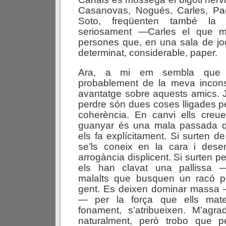
Casanovas, Nogués, Carles, Pad
Soto, freqüenten també la 
seriosament —Carles el que
m
persones que, en una sala de joc
determinat, considerable, paper.
Ara, a mi em sembla que 
probablement de la meva incon
avantatge sobre aquests amics. J
perdre són dues coses lligades p
coherència. En canvi ells creu
guanyar és una mala passada q
els fa explícitament. Si surten d
se’ls coneix en la cara i desen
arrogància displicent. Si surten 
els han clavat una pallissa
malalts que busquen un racó pe
gent. Es deixen dominar massa
— per la força que ells mat
fonament, s’atribueixen. M’agra
naturalment, però trobo que 