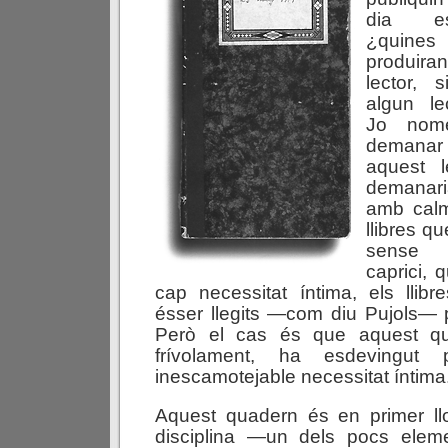
dia es
¿quin
produira
lector,
algun le
Jo nomé
demana
aquest le
demanari
amb calm
llibres q
sense 
caprici,
cap necessitat íntima, els llibr
ésser llegits —com diu Pujols— 
Però el cas és que aquest q
frívolament, ha esdevingu
inescamotejable necessitat íntima
Aquest quadern és en primer l
disciplina —un dels pocs eleme