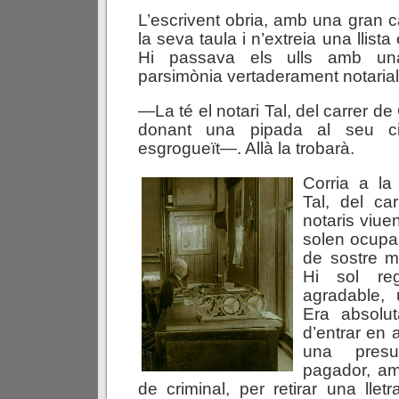
L’escrivent obria, amb una gran c
la seva taula i n’extreia una llist
Hi passava els ulls amb una
parsimònia vertaderament notarial
—La té el notari Tal, del carrer
donant una pipada al seu ci
esgrogueït—. Allà la trobarà.
Corria a la 
Tal, del ca
notaris viuen
solen ocupa
de sostre mo
Hi sol re
agradable, 
Era absolut
d’entrar en
una pres
pagador, am
de criminal, per retirar una llet