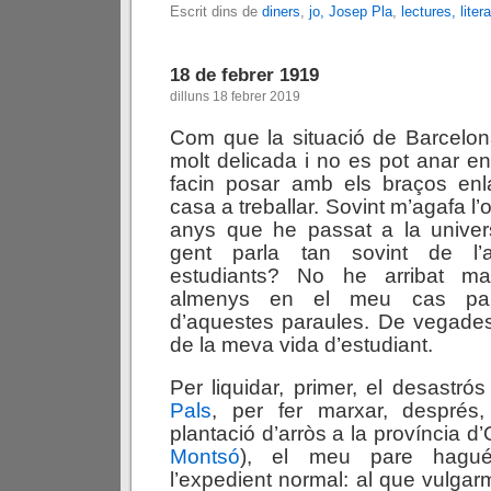
Escrit dins de
diners
,
jo, Josep Pla
,
lectures, liter
18 de febrer 1919
dilluns 18 febrer 2019
Com que la situació de Barcelon
molt delicada i no es pot anar e
facin posar amb els braços en
casa a treballar. Sovint m’agafa l
anys que he passat a la univers
gent parla tan sovint de l’
estudiants? No he arribat m
almenys en el meu cas parti
d’aquestes paraules. De vegades
de la meva vida d’estudiant.
Per liquidar, primer, el desastrós 
Pals
, per fer marxar, després,
plantació d’arròs a la província d
Montsó
), el meu pare hagué
l’expedient normal: al que vulga