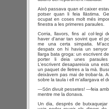
Això passava quan el caixer est
potser quan li feia llàstima. G
ocupat en coses molt més import
finestra a les primeres paraules.
Corria, llavors, fins al col·legi 
haver d’anar tan sovint que el por
me una certa simpatia. M’a
despatx on hi havia un senyor
llarga bata groga: un escrivent de
porter li deia unes paraule
L’escrivent desapareixia una es
un paquet de lletres a la mà. Bus
deixàvem pas mai de trobar-la. A
sobre la taula i ell m’allargava el
—Són divuit pessetes! —feia amb
mentre me la donava.
Un dia, després de butxaquejar
vaig poder reunir els diners de