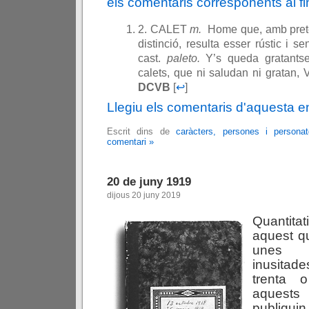
els comentaris corresponents al fin
2. CALET
m.
Home que, amb pret
distinció, resulta esser rústic i sen
cast.
paleto.
Y’s queda gratants
calets, que ni saludan ni gratan, 
DCVB
[
↩
]
Llegiu els comentaris d'aquesta e
Escrit dins de
caràcters, persones i persona
comentari »
20 de juny 1919
dijous 20 juny 2019
Quantita
aquest q
unes 
inusitad
trenta 
aques
publiqui