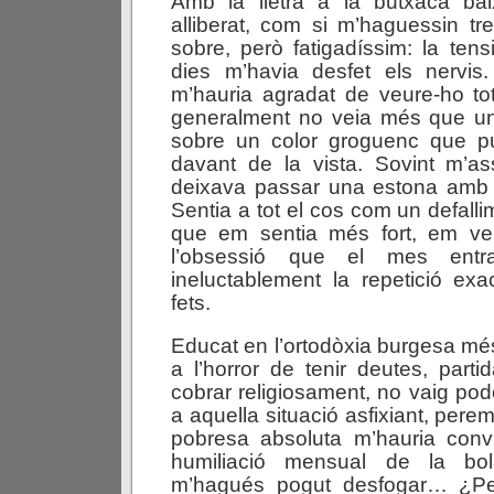
Amb la lletra a la butxaca ba
alliberat, com si m’haguessin t
sobre, però fatigadíssim: la tens
dies m’havia desfet els nervis. 
m’hauria agradat de veure-ho to
generalment no veia més que u
sobre un color groguenc que p
davant de la vista. Sovint m’a
deixava passar una estona amb e
Sentia a tot el cos com un defalli
que em sentia més fort, em ve
l’obsessió que el mes entra
ineluctablement la repetició ex
fets.
Educat en l’ortodòxia burgesa més
a l’horror de tenir deutes, parti
cobrar religiosament, no vaig po
a aquella situació asfixiant, perem
pobresa absoluta m’hauria con
humiliació mensual de la bol
m’hagués pogut desfogar… ¿Pe