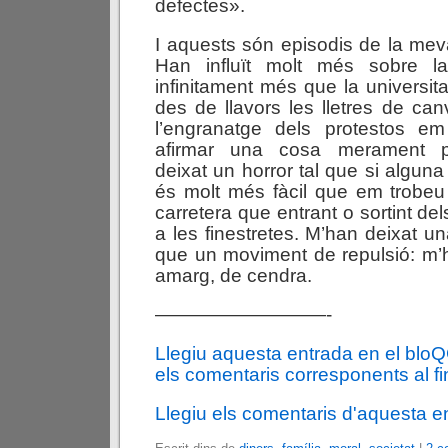
defectes».
I aquests són episodis de la meva
Han influït molt més sobre l
infinitament més que la universit
des de llavors les lletres de canvi
l’engranatge dels protestos em
afirmar una cosa merament p
deixat un horror tal que si algu
és molt més fàcil que em trobeu
carretera que entrant o sortint de
a les finestretes. M’han deixat 
que un moviment de repulsió: m’
amarg, de cendra.
—————————-
Llegiu aquesta entrada en el blo
els comentaris corresponents al fin
Llegiu els comentaris d'aquesta e