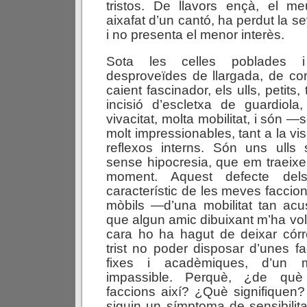
tristos. De llavors ençà, el 
aixafat d’un cantó, ha perdut la se
i no presenta el menor interès.
Sota les celles poblades i
desproveïdes de llargada, de co
caient fascinador, els ulls, petits
incisió d’escletxa de guardiola
vivacitat, molta mobilitat, i són
molt impressionables, tant a la vis
reflexos interns. Són uns ulls
sense hipocresia, que em traeix
moment. Aquest defecte del
característic de les meves facci
mòbils —d’una mobilitat tan a
que algun amic dibuixant m’ha volg
cara ho ha hagut de deixar córr
trist no poder disposar d’unes fa
fixes i acadèmiques, d’un m
impassible. Perquè, ¿de què
faccions així? ¿Què signifiquen
siguin un símptoma de sensibili