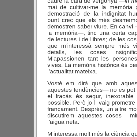
caure la cara de vergonya —
in m
mai de cultivar-me la memòria p
demostració de la indignitat 
punt crec que els més desmemo
demostren saber viure. En canvi
la memòria—, tinc una certa cap
de lectures i de llibres; de les co
que m’interessà sempre més vi
detalls, les coses insignifi
M’apassionen tant les persone
vives. La memòria històrica és pe
l’actualitat mateixa.
Vostè em dirà que amb aque
aquestes tendències— no es pot 
el fracàs és segur, inexorable 
possible. Però jo li vaig prometre 
francament. Després, un altre mom
discutirem aquestes coses i mi
l’aigua neta.
M’interessa molt més la ciència que