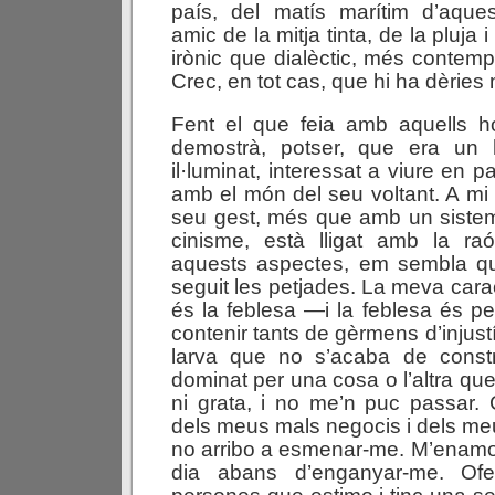
país, del matís marítim d’aques
amic de la mitja tinta, de la pluja i
irònic que dialèctic, més contemp
Crec, en tot cas, que hi ha dèries
Fent el que feia amb aquells 
demostrà, potser, que era un
il·luminat, interessat a viure en p
amb el món del seu voltant. A m
seu gest, més que amb un sistema
cinisme, està lligat amb la raó
aquests aspectes, em sembla qu
seguit les petjades. La meva cara
és la feblesa —i la feblesa és pe
contenir tants de gèrmens d’injus
larva que no s’acaba de constr
dominat per una cosa o l’altra qu
ni grata, i no me’n puc passar.
dels meus mals negocis i dels meu
no arribo a esmenar-me. M’enamo
dia abans d’enganyar-me. Ofe