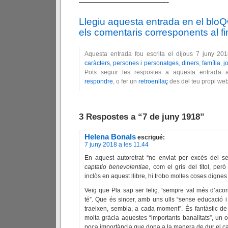
—————————-
Llegiu aquesta entrada en el blo
els comentaris corresponents al fin
Aquesta entrada fou escrita el dijous 7 juny 20
caràcters, persones i personatges
,
diners
,
família
,
j
Pots seguir les respostes a aquesta entrada 
respondre
, o fer un
retroenllaç
des del teu propi web
3 Respostes a “7 de juny 1918”
Helena Bonals
escrigué:
7 juny 2018 a les 11.44
En aquest autoretrat “no enviat per excés del sen
captatio benevolentiae
, com el grís del títol, pe
inclòs en aquest llibre, hi trobo moltes coses digne
Veig que Pla sap ser feliç, “sempre val més d’ac
té”. Que és sincer, amb uns ulls “sense educació 
traeixen, sembla, a cada moment”. És fantàstic de 
molta gràcia aquestes “importants banalitats”, un o
poca importància que dona a la manera de dur el ca