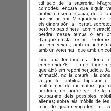
titil·lació de la sastreria. M’a
còmodes, encara que siguin ve
ambició, i seria incapaç de fer u
posició brillant. M’agradaria de t
els diners són la llibertat, sobreto
però no pas diners l’administraci
perdre massa temps o em pr
d’angoixa trista i estèril. Prefere
un comerciant, amb un industri
amb un veterinari, que amb un col
Tinc una tendència a donar r
comprendre’ls— i a no donar-me
que això em reporti perjudicis. J
afirmació, no la creurà i la con
vulgar de l’habitual hipocresia
malfio més de mi mateix que de
produeix un horror veí de la n
ocupar-me dels possibles mòbi
alienes; sobre els mòbils de les
més de quatre vegades, mil ve