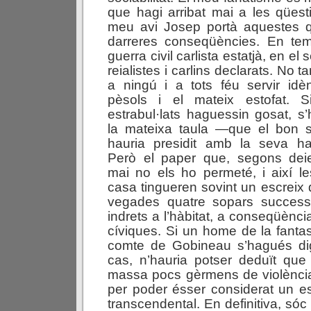
que hagi arribat mai a les qüest
meu avi Josep portà aquestes qu
darreres conseqüències. En te
guerra civil carlista estatjà, en el 
reialistes i carlins declarats. No 
a ningú i a tots féu servir idè
pèsols i el mateix estofat. S
estrabul·lats haguessin gosat, s
la mateixa taula —que el bon s
hauria presidit amb la seva habi
Però el paper que, segons dei
mai no els ho permeté, i així l
casa tingueren sovint un escreix 
vegades quatre sopars successi
indrets a l’hàbitat, a conseqüènci
cíviques. Si un home de la fantas
comte de Gobineau s’hagués dig
cas, n’hauria potser deduït que
massa pocs gèrmens de violènci
per poder ésser considerat un est
transcendental. En definitiva, só