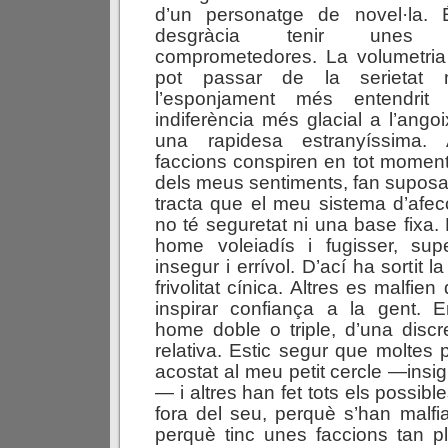
d’un personatge de novel·la. 
desgràcia tenir unes 
comprometedores. La volumetri
pot passar de la serietat 
l’esponjament més entendrit
indiferència més glacial a l’ang
una rapidesa estranyíssima.
faccions conspiren en tot moment c
dels meus sentiments, fan suposa
tracta que el meu sistema d’afec
no té seguretat ni una base fixa
home voleiadís i fugisser, super
insegur i errívol. D’ací ha sortit 
frivolitat cínica. Altres es malfie
inspirar confiança a la gent.
home doble o triple, d’una disc
relativa. Estic segur que moltes
acostat al meu petit cercle —insig
— i altres han fet tots els possib
fora del seu, perquè s’han malfia
perquè tinc unes faccions tan p