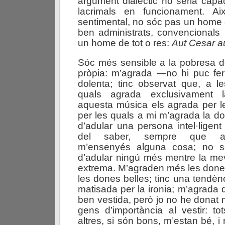
argument dialèctic no seria cap
lacrimals en funcionament. Ai
sentimental, no sóc pas un home 
ben administrats, convencionals 
un home de tot o res:
Aut Cesar au
Sóc més sensible a la pobresa de
pròpia: m’agrada —no hi puc f
dolenta; tinc observat que, a l
quals agrada exclusivament 
aquesta música els agrada per l
per les quals a mi m’agrada la do
d’adular una persona intel·ligen
del saber, sempre que aq
m’ensenyés alguna cosa; no se
d’adular ningú més mentre la me
extrema. M’agraden més les done
les dones belles; tinc una tendèn
matisada per la ironia; m’agrada 
ben vestida, però jo no he donat 
gens d’importància al vestir: tot
altres, si són bons, m’estan bé, i 