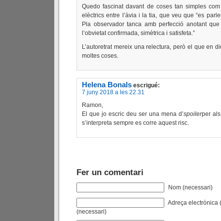
Quedo fascinat davant de coses tan simples com l
elèctrics entre l’àvia i la tia, que veu que “es parl
Pla observador tanca amb perfecció anotant que h
l’obvietat confirmada, simètrica i satisfeta.”
L’autoretrat mereix una relectura, però el que en 
moltes coses.
Helena Bonals
escrigué:
7 juny 2018 a les 22.31
Ramon,
El que jo escric deu ser una mena d’
spoiler
per al
s’interpreta sempre es corre aquest risc.
Fer un comentari
Nom (necessari)
Adreça electrònica (
(necessari)