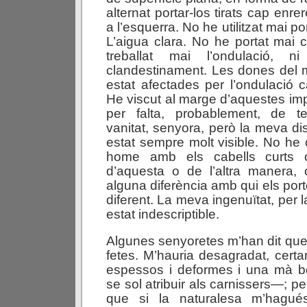
alternat portar-los tirats cap enre
a l’esquerra. No he utilitzat mai 
L’aigua clara. No he portat mai 
treballat mai l’ondulació, n
clandestinament. Les dones del
estat afectades per l’ondulació c
He viscut al marge d’aquestes imp
per falta, probablement, de t
vanitat, senyora, però la meva dis
estat sempre molt visible. No he
home amb els cabells curts o 
d’aquesta o de l’altra manera, 
alguna diferència amb qui els por
diferent. La meva ingenuïtat, per la
estat indescriptible.
Algunes senyoretes m’han dit que
fetes. M’hauria desagradat, certam
espessos i deformes i una mà 
se sol atribuir als carnissers—; per
que si la naturalesa m’hagué