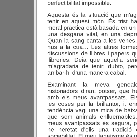
perfectibilitat impossible.
Aquesta és la situació que m’agr
tenir en aquest món. És trist h
moral pràctica està basada en un 
una desgana vital, en una depre
Quan la sang canta a les venes, 
nus a la cua… Les altres forme
discussions de llibres i papers 
llibreries. Deia que aquella ser
m’agradaria de tenir; dubto, pe
arribar-hi d’una manera cabal.
Examinant la meva genealog
historiadors diran, potser, que h
amb els meus avantpassats. El
les coses per la brillantor, i, 
tendència vagi una mica de baix
que som animals enlluernables. 
meus avantpassats és segura, p
he heretat d’ells una tradició d
sociabilitat. El meu fanatisme és mo