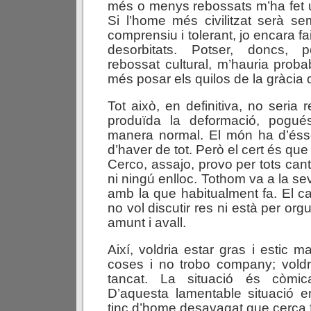
més o menys rebossats m’ha fet u
Si l’home més civilitzat serà s
comprensiu i tolerant, jo encara fa
desorbitats. Potser, doncs,
rebossat cultural, m’hauria prob
més posar els quilos de la gràcia q
Tot això, en definitiva, no seria
produïda la deformació, pogués
manera normal. El món ha d’ésse
d’haver de tot. Però el cert és que a
Cerco, assajo, provo per tots cant
ni ningú enlloc. Tothom va a la sev
amb la que habitualment fa. El c
no vol discutir res ni està per or
amunt i avall.
Així, voldria estar gras i estic m
coses i no trobo company; voldria
tancat. La situació és còmic
D’aquesta lamentable situació e
tinc d’home desavagat que cerca f