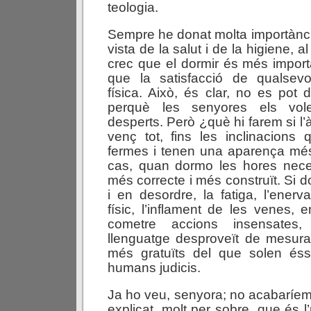
teologia.
Sempre he donat molta importànci
vista de la salut i de la higiene, al
crec que el dormir és més import
que la satisfacció de qualsevol
física. Això, és clar, no es pot 
perquè les senyores els vol
desperts. Però ¿què hi farem si l’
venç tot, fins les inclinacion
fermes i tenen una aparença més
cas, quan dormo les hores nec
més correcte i més construït. Si 
i en desordre, la fatiga, l’enerv
físic, l’inflament de les venes,
cometre accions insensates
llenguatge desproveït de mesura, 
més gratuïts del que solen ésse
humans judicis.
Ja ho veu, senyora; no acabaríem 
explicat, molt per sobre, que és 