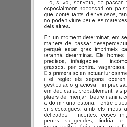
—o, si vol, senyora, de passar 
especialment necessari en païs
que conté tants d’envejosos, ta
no poden viure per elles mateixes
dels altres.
En un moment determinat, em sem
manera de passar desapercebut 
perquè estar gras imprimeix c
tarannà determinat. Els homes 
precisos, infatigables i incò
grassos, per contra, vagarosos, i
Els primers solen actuar furiosa
i el regle; els segons opere
gesticulació graciosa i imprecisa
em dedicaria, probablement, als pet
plaers del menjar i beure i aniria 
a dormir una estona, i entre clucull
si s’escaigués, amb els meus a
delicades i incertes, coses m
penes suggerides; tindria un 
imperceptible; faria, com solen f