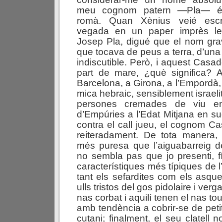
meu cognom patern —Pla— és
romà. Quan Xènius veié escr
vegada en un paper imprès le
Josep Pla, digué que el nom grav
que tocava de peus a terra, d’una
indiscutible. Però, i aquest Casa
part de mare, ¿què significa?
Barcelona, a Girona, a l’Empordà,
mica hebraic, sensiblement israelit
persones cremades de viu en
d’Empúries a l’Edat Mitjana en 
contra el call jueu, el cognom Ca
reiteradament. De tota manera,
més puresa que l’aiguabarreig d
no sembla pas que jo presenti, fí
característiques més típiques de l
tant els sefardites com els asque
ulls tristos del gos pidolaire i ver
nas corbat i aquilí tenen el nas tou
amb tendència a cobrir-se de peti
cutani; finalment, el seu clatell n