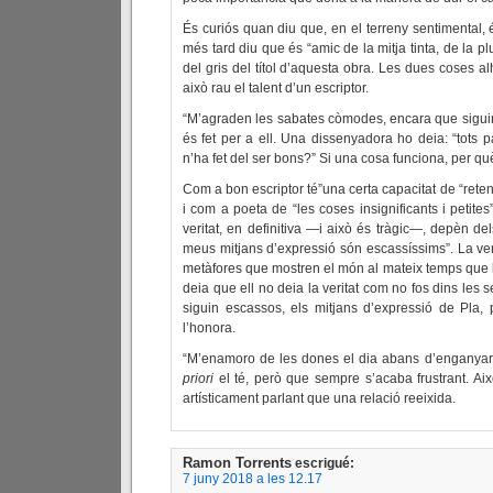
És curiós quan diu que, en el terreny sentimental, é
més tard diu que és “amic de la mitja tinta, de la pluj
del gris del títol d’aquesta obra. Les dues coses al
això rau el talent d’un escriptor.
“M’agraden les sabates còmodes, encara que siguin 
és fet per a ell. Una dissenyadora ho deia: “tots 
n’ha fet del ser bons?” Si una cosa funciona, per qu
Com a bon escriptor té”una certa capacitat de “retenci
i com a poeta de “les coses insignificants i petites
veritat, en definitiva —i això és tràgic—, depèn del
meus mitjans d’expressió són escassíssims”. La ver
metàfores que mostren el món al mateix temps que 
deia que ell no deia la veritat com no fos dins les 
siguin escassos, els mitjans d’expressió de Pla,
l’honora.
“M’enamoro de les dones el dia abans d’enganyar-m
priori
el té, però que sempre s’acaba frustrant. A
artísticament parlant que una relació reeixida.
Ramon Torrents
escrigué:
7 juny 2018 a les 12.17