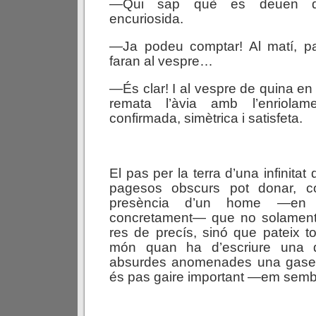
—Qui sap què es deuen di
encuriosida.
—Ja podeu comptar! Al matí, p
faran al vespre…
—És clar! I al vespre de quina en
remata l’àvia amb l’enriolame
confirmada, simètrica i satisfeta.
El pas per la terra d’una infinita
pagesos obscurs pot donar, co
presència d’un home —en 
concretament— que no solament
res de precís, sinó que pateix t
món quan ha d’escriure una 
absurdes anomenades una gasetil
és pas gaire important —em semb