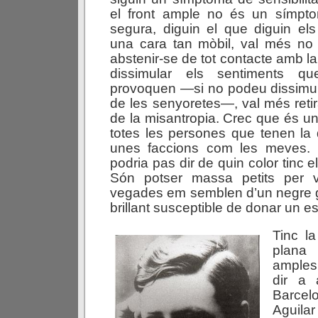
el front ample no és un símptom
segura, diguin el que diguin els
una cara tan mòbil, val més no
abstenir-se de tot contacte amb l
dissimular els sentiments q
provoquen —si no podeu dissimul
de les senyoretes—, val més retir
de la misantropia. Crec que és un
totes les persones que tenen la 
unes faccions com les meves. 
podria pas dir de quin color tinc e
Són potser massa petits per v
vegades em semblen d’un negre g
brillant susceptible de donar un es
Tinc l
plana
amples 
dir a 
Barce
Aguila