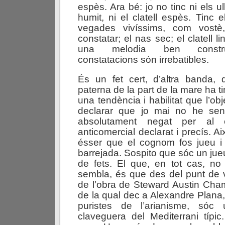
espès. Ara bé: jo no tinc ni els ull
humit, ni el clatell espès. Tinc 
vegades vivíssims, com vostè
constatar; el nas sec; el clatell l
una melodia ben constru
constatacions són irrebatibles.
És un fet cert, d’altra banda, 
paterna de la part de la mare ha t
una tendència i habilitat que l’obj
declarar que jo mai no he sen
absolutament negat per al 
anticomercial declarat i precís. Ai
ésser que el cognom fos jueu i
barrejada. Sospito que sóc un j
de fets. El que, en tot cas, no
sembla, és que des del punt de vi
de l’obra de Steward Austin Chamb
de la qual dec a Alexandre Plana,
puristes de l’arianisme, só
claveguera del Mediterrani típ