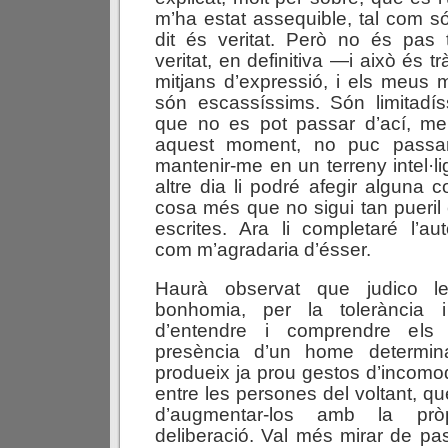
m’ha estat assequible, tal com só
dit és veritat. Però no és pas t
veritat, en definitiva —i això és 
mitjans d’expressió, i els meus m
són escassíssims. Són limitadís
que no es pot passar d’ací, men
aquest moment, no puc passar
mantenir-me en un terreny intel·li
altre dia li podré afegir algun
cosa més que no sigui tan pueril
escrites. Ara li completaré l’auto
com m’agradaria d’ésser.
Haurà observat que judico l
bonhomia, per la tolerància i
d’entendre i comprendre els
presència d’un home determina
produeix ja prou gestos d’incomod
entre les persones del voltant, q
d’augmentar-los amb la pròp
deliberació. Val més mirar de p