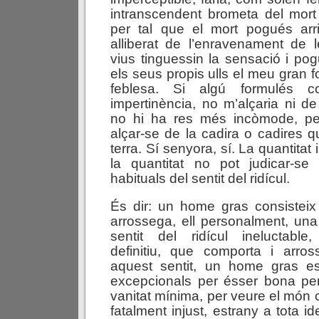
intranscendent brometa del mort i
per tal que el mort pogués arri
alliberat de l’enravenament de 
vius tinguessin la sensació i p
els seus propis ulls el meu gran 
feblesa. Si algú formulés c
impertinència, no m’alçaria ni de
no hi ha res més incòmode, pe
alçar-se de la cadira o cadires 
terra. Sí senyora, sí. La quantitat
la quantitat no pot judicar-s
habituals del sentit del ridícul.
És dir: un home gras consistei
arrossega, ell personalment, una
sentit del ridícul ineluctable,
definitiu, que comporta i arro
aquest sentit, un home gras e
excepcionals per ésser bona per
vanitat mínima, per veure el món
fatalment injust, estrany a tota id