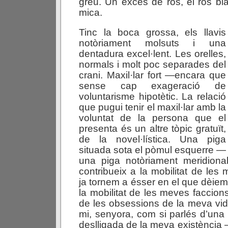
greu. Un excés de ros, el ros bl
mica.
Tinc la boca grossa, els llavis
notòriament molsuts i una
dentadura excel·lent. Les orelles,
normals i molt poc separades del
crani. Maxil·lar fort —encara que
sense cap exageració de
voluntarisme hipotètic. La relació
que pugui tenir el maxil·lar amb la
voluntat de la persona que el
presenta és un altre tòpic gratuït,
de la novel·lística. Una piga
situada sota el pòmul esquerre —
una piga notòriament meridion
contribueix a la mobilitat de les
ja tornem a ésser en el que dèiem
la mobilitat de les meves faccion
de les obsessions de la meva vida
mi, senyora, com si parlés d’una
deslligada de la meva existència 