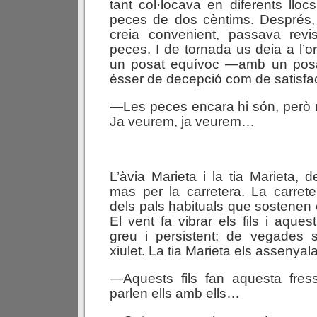
tant col·locava en diferents lloc
peces de dos cèntims. Després
creia convenient, passava revi
peces. I de tornada us deia a l’o
un posat equívoc —amb un posa
ésser de decepció com de satisfa
—Les peces encara hi són, però 
Ja veurem, ja veurem…
L’àvia Marieta i la tia Marieta, 
mas per la carretera. La carret
dels pals habituals que sostenen el
El vent fa vibrar els fils i aque
greu i persistent; de vegades s
xiulet. La tia Marieta els assenyal
—Aquests fils fan aquesta fre
parlen ells amb ells…