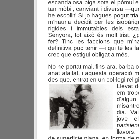
escandalosa piga sota el pòmul e
tan mòbil, canviant i diversa —que
he escollit! Si jo hagués pogut tri
m’hauria decidit per les isobàr
rígides i immutables dels esta
Senyora, tot això és molt trist, 
fer? Tinc les faccions que m’
definitiva puc tenir —i qui té les 
crec que estigui obligat a més.
No he portat mai, fins ara, barba 
anat afaitat, i aquesta operació m
des que, entrat en un col·legi religi
Llevat 
em trob
d’algu
misantro
dia. Va
jove e
parisien
llavors
de superfície plana, en forma de 