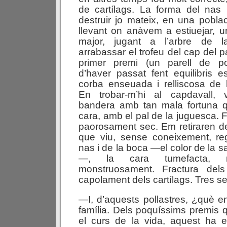
de cartílags. La forma del nas 
destruir jo mateix, en una pobla
llevant on anàvem a estiuejar, u
major, jugant a l’arbre de 
arrabassar el trofeu del cap del p
primer premi (un parell de po
d’haver passat fent equilibris e
corba enseuada i relliscosa de l’
En trobar-m’hi al capdavall, 
bandera amb tan mala fortuna q
cara, amb el pal de la juguesca. F
paorosament sec. Em retiraren d
que viu, sense coneixement, re
nas i de la boca —el color de la 
—, la cara tumefacta, mo
monstruosament. Fractura del
capolament dels cartílags. Tres set
—I, d’aquests pollastres, ¿què 
família. Dels poquíssims premis 
el curs de la vida, aquest ha 