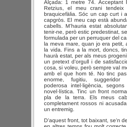
Alçada: 1 metre 74. Acceptant l
Retzius, el meu crani tendeix
braquicefàlia. Sóc un cap curt i 
capgròs. El meu cap està abund
cabells. M’hauria estat absoluta
tenir-ne, però estic predestinat, 
formulada per un perruquer del ca
la meva mare, quan jo era petit, a
la vida. Fins a la mort, doncs, tin
haurà estat, per als meus progeni
un pretext d’orgull i de satisfacc
cosa, si voleu, però sempre val m
amb el que hom té. No tinc pas 
enorme, fugitiu, suggeridor (
poderosa intel·ligència, segons
novel·lística. Tinc un front normal
pla de la terra. Els meus ca
completament rossos ni acusad
un entremig.
D’aquest front, tot baixant, se’n
en altres temps fou molt correcte