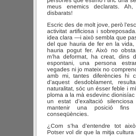
persones que estimo i tinc una sec
meus enemics declarats. Ah,
disbarats!
Escric des de molt jove, però l’es
activitat artificiosa i sobreposa
idea clara —i això sembla que p
del que hauria de fer en la vida,
hauria pogut fer. Això no obsta
m’ha deformat, ha creat, dins d
espontani, una persona estr
vegades ni jo mateix no comprenc
amb mi, tantes diferències hi c
d’aquest desdoblament, result
naturalitat, sóc un ésser feble i m
ploma a la mà esdevinc dionisíac 
un estat d’exaltació silencio
mantenir una posició fins 
conseqüències.
¿Com s’ha d’entendre tot aix
Potser vol dir que la mitja cultur