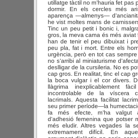
utillatge tàctil no m’hauria fet pa
dormir. En els cercles més aris
aparença —almenys— d’ancianit
he vist moltes mans de carnisser
Tinc un peu petit i bonic i, malgr
gros, la meva cama és més aviat 
han de tenir el peu dibuixat i 
peu pla, fat i mort. Entre els ho
urgència, però en tot cas sempr
no s’arribi al miniaturisme d’afec
deslligar de la cursileria. No es po
cap gros. En realitat, tinc el cap gr
la boca vulgar i el cor divers. 
llàgrima inexplicablement fàc
incontrolable de la víscera c
lacrimals. Aquesta facilitat lacri
seu primer període—la humectaci
fa més efecte, m’ha valgut 
d’adhesió femenina que potser m
més eludir. Altres vegades la s
extremament difícil. En aqu