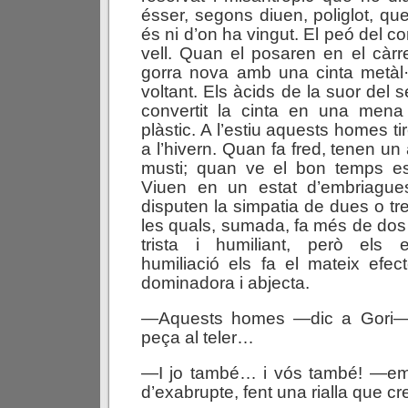
ésser, segons diuen, poliglot, qu
és ni d’on ha vingut. El peó del co
vell. Quan el posaren en el càrr
gorra nova amb una cinta metàl·li
voltant. Els àcids de la suor del s
convertit la cinta en una mena
plàstic. A l’estiu aquests homes tir
a l’hivern. Quan fa fred, tenen un
musti; quan ve el bon temps es 
Viuen en un estat d’embriagues
disputen la simpatia de dues o tr
les quals, sumada, fa més de dos
trista i humiliant, però els 
humiliació els fa el mateix efe
dominadora i abjecta.
—Aquests homes —dic a Gori—
peça al teler…
—I jo també… i vós també! —em
d’exabrupte, fent una rialla que cre