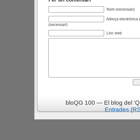
Nom (necessari)
Adreça electrònica (
(necessari)
Lloc web
bloQG 100 — El blog del 'Q
Entrades (R