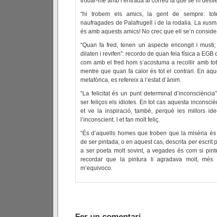
trobar-me amb l’entrada al correu fa que se’m desvet
“hi trobem els amics, la gent de sempre: tot
naufragades de Palafrugell i de la rodalia. La xus
és amb aquests amics! No crec que ell se’n consider
“Quan fa fred, tenen un aspecte encongit i musti
dilaten i revifen”: recordo de quan feia física a EGB
com amb el fred hom s’acostuma a recollir amb tot 
mentre que quan fa calor és tot el contrari. En aqu
metafòrica, es refereix a l’estat d’ànim.
“La felicitat és un punt determinat d’inconsciènc
ser feliços els idiotes. En tot cas aquesta inconsc
et ve la inspiració, també, perquè les millors i
l’inconscient. I et fan molt feliç.
“És d’aquells homes que troben que la misèria és p
de ser pintada, o en aquest cas, descrita per escrit p
a ser poeta molt sovint, a vegades és com si pin
recordar que la pintura li agradava molt, més
m’equivoco.
Fer un comentari