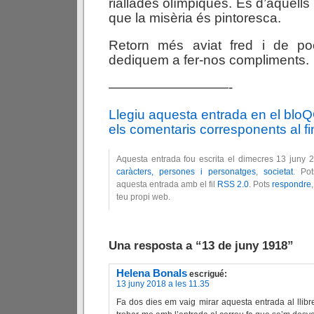
riallades olímpiques. És d’aquell
que la misèria és pintoresca.
Retorn més aviat fred i de po
dediquem a fer-nos compliments.
—————————-
Llegiu aquesta entrada en el blo
els comentaris corresponents al fin
Aquesta entrada fou escrita el dimecres 13 juny 
caràcters, persones i personatges
,
societat
. Po
aquesta entrada amb el fil
RSS 2.0
. Pots
respondre
teu propi web.
Una resposta a “13 de juny 1918”
Helena Bonals
escrigué:
13 juny 2018 a les 11.35
Fa dos dies em vaig mirar aquesta entrada al llibre,