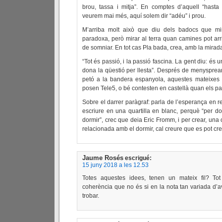
brou, tassa i mitja”. En comptes d’aquell “hasta
veurem mai més, aquí solem dir “adéu” i prou.
M’arriba molt això que diu dels badocs que mi
paradoxa, però mirar al terra quan camines pot arr
de somniar. En tot cas Pla bada, crea, amb la mirada
“Tot és passió, i la passió fascina. La gent diu: és un
dona la qüestió per llesta”. Després de menyspre
petó a la bandera espanyola, aquestes mateixes 
posen Tele5, o bé contesten en castellà quan els pa
Sobre el darrer paràgraf: parla de l’esperança en re
escriure en una quartilla en blanc, perquè “per do
dormir”, crec que deia Eric Fromm, i per crear, una
relacionada amb el dormir, cal creure que es pot cre
Jaume Rosés
escrigué:
15 juny 2018 a les 12.53
Totes aquestes idees, tenen un mateix fil? To
coherència que no és si en la nota tan variada d’a
trobar.