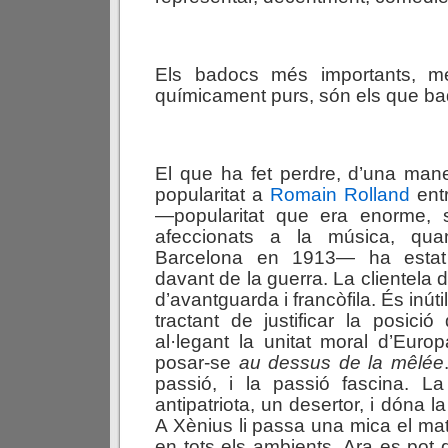
Els badocs més importants, m
químicament purs, són els que bad
El que ha fet perdre, d’una mane
popularitat a
Romain Rolland
entr
—popularitat que era enorme, s
afeccionats a la música, qua
Barcelona en 1913— ha estat
davant de la guerra. La clientela d
d’avantguarda i francòfila. És inúti
tractant de justificar la posició
al·legant la unitat moral d’Euro
posar-se
au dessus de la mêlée
passió, i la passió fascina. L
antipatriota, un desertor, i dóna la
A Xènius li passa una mica el mat
en tots els ambients. Ara es pot d