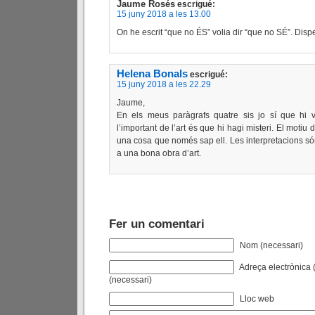
Jaume Rosés
escrigué:
15 juny 2018 a les 13.00
On he escrit “que no ÉS” volia dir “que no SÉ”. Disp
Helena Bonals
escrigué:
15 juny 2018 a les 22.29
Jaume,
En els meus paràgrafs quatre sis jo sí que hi v
l’important de l’art és que hi hagi misteri. El motiu 
una cosa que només sap ell. Les interpretacions só
a una bona obra d’art.
Fer un comentari
Nom (necessari)
Adreça electrònica (
(necessari)
Lloc web