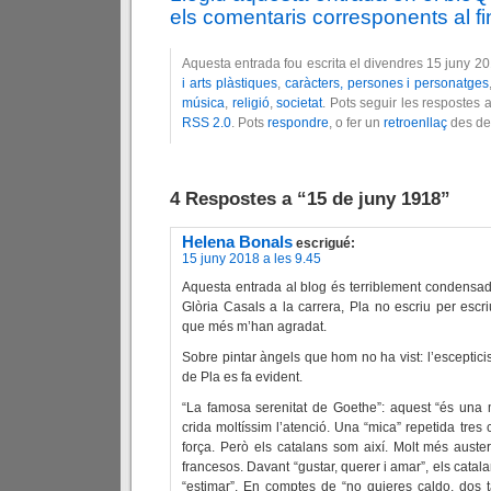
els comentaris corresponents al fin
Aquesta entrada fou escrita el divendres 15 juny 2
i arts plàstiques
,
caràcters, persones i personatges
música
,
religió
,
societat
. Pots seguir les respostes 
RSS 2.0
. Pots
respondre
, o fer un
retroenllaç
des del
4 Respostes a “15 de juny 1918”
Helena Bonals
escrigué:
15 juny 2018 a les 9.45
Aquesta entrada al blog és terriblement condensa
Glòria Casals a la carrera, Pla no escriu per escr
que més m’han agradat.
Sobre pintar àngels que hom no ha vist: l’esceptic
de Pla es fa evident.
“La famosa serenitat de Goethe”: aquest “és una 
crida moltíssim l’atenció. Una “mica” repetida tre
força. Però els catalans som així. Molt més auster
francesos. Davant “gustar, querer i amar”, els catal
“estimar”. En comptes de “no quieres caldo, dos t