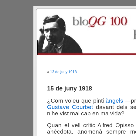
«
13 de juny 1918
15 de juny 1918
¿Com voleu que pinti
àngels
—pr
Gustave Courbet
davant dels s
n’he vist mai cap en ma vida?
Quan el vell crític Alfred Opis
anècdota, anomenà sempre m