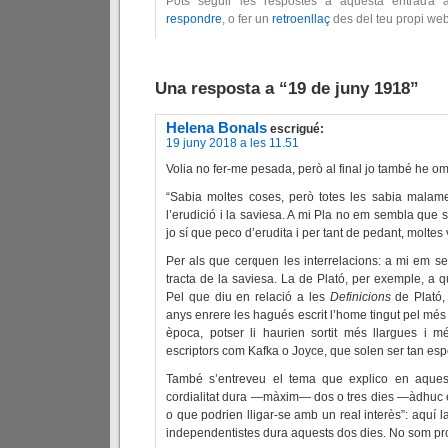
Pots seguir les respostes a aquesta entrada 
respondre
, o fer un
retroenllaç
des del teu propi web
Una resposta a “19 de juny 1918”
Helena Bonals
escrigué:
19 juny 2018 a les 11.51
Volia no fer-me pesada, però al final jo també he ompl
“Sabia moltes coses, però totes les sabia malamen
l’erudició i la saviesa. A mi Pla no em sembla que
jo sí que peco d’erudita i per tant de pedant, molte
Per als que cerquen les interrelacions: a mi em 
tracta de la saviesa. La de Plató, per exemple, a 
Pel que diu en relació a les
Definicions
de Plató, 
anys enrere les hagués escrit l’home tingut pel més 
època, potser li haurien sortit més llargues i 
escriptors com Kafka o Joyce, que solen ser tan es
També s’entreveu el tema que explico en aquest
cordialitat dura —màxim— dos o tres dies —àdhuc e
o que podrien lligar-se amb un real interès”: aquí la 
independentistes dura aquests dos dies. No som pro