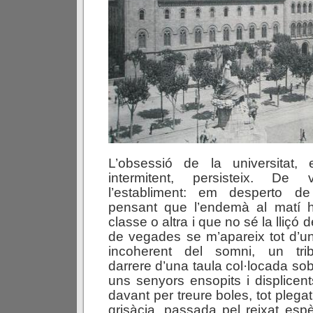
L’obsessió de la universitat
intermitent, persisteix. De
l’establiment: em desperto de
pensant que l’endemà al matí 
classe o altra i que no sé la lliç
de vegades se m’apareix tot d’un
incoherent del somni, un tri
darrere d’una taula col·locada sob
uns senyors ensopits i displice
davant per treure boles, tot plega
grisàcia, passada pel reixat espè