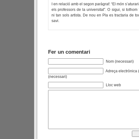
I en relació amb el segon paràgraf: “El món s’aturar
els professors de la universitat”. O sigui, si tothom 
ni tan sols artista. De nou en Pla es tractaria de t
savi.
Fer un comentari
Nom (necessari)
Adreça electrònica (
(necessari)
Lloc web