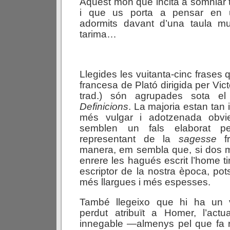
Aquest món que incita a somniar
i que us porta a pensar en 
adormits davant d’una taula m
tarima…
Llegides les vuitanta-cinc frases 
francesa de Plató dirigida per Vic
trad.) són agrupades sota el 
Definicions
. La majoria estan tan
més vulgar i adotzenada obvie
semblen un fals elaborat per
representant de la
sagesse
fr
manera, em sembla que, si dos m
enrere les hagués escrit l’home t
escriptor de la nostra època, potse
més llargues i més espesses.
També llegeixo que hi ha un
perdut atribuït a Homer, l’actu
innegable —almenys pel que fa r