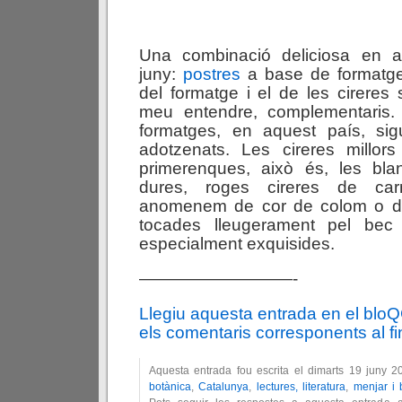
Una combinació deliciosa en 
juny:
postres
a base de formatge 
del formatge i el de les cireres 
meu entendre, complementaris.
formatges, en aquest país, sigu
adotzenats. Les cireres millo
primerenques, això és, les blan
dures, roges cireres de ca
anomenem de cor de colom o d
tocades lleugerament pel bec
especialment exquisides.
—————————-
Llegiu aquesta entrada en el blo
els comentaris corresponents al fin
Aquesta entrada fou escrita el dimarts 19 juny 
botànica
,
Catalunya
,
lectures, literatura
,
menjar i 