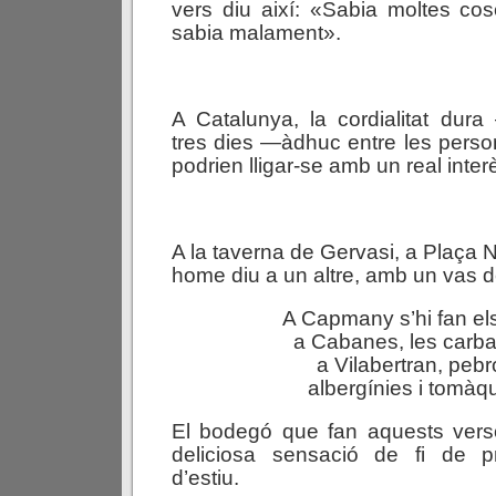
vers diu així: «Sabia moltes cos
sabia malament».
A Catalunya, la cordialitat d
tres dies —àdhuc entre les perso
podrien lligar-se amb un real inter
A la taverna de Gervasi, a Plaça 
home diu a un altre, amb un vas de
A Capmany s’hi fan el
a Cabanes, les carb
a Vilabertran, pebr
albergínies i tomàq
El bodegó que fan aquests ver
deliciosa sensació de fi de p
d’estiu.