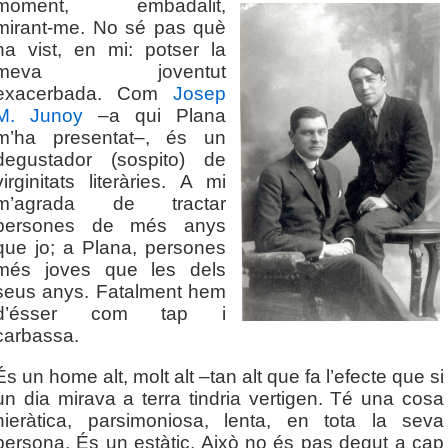
moment, embadalit,
mirant-me. No sé pas què
ha vist, en mi: potser la
meva joventut
exacerbada. Com
Josep
M. Junoy
–a qui Plana
m’ha presentat–, és un
degustador (sospito) de
virginitats literàries. A mi
m’agrada de tractar
persones de més anys
que jo; a Plana, persones
més joves que les dels
seus anys. Fatalment hem
d’ésser com tap i
carbassa.
És un home alt, molt alt –tan alt que fa l’efecte que si
un dia mirava a terra tindria vertigen. Té una cosa
hieràtica, parsimoniosa, lenta, en tota la seva
persona. És un estàtic. Això no és pas degut a cap