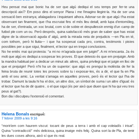
Heu pensat mai que bonic ha de ser que algú dediqui el seu temps per fer-te una
descripció així? Em poso dins el senyor Plana i me l’imagino llegint-la. Ha de ser una
sensació ben estranya; afalagadora i inquietant alhora. Adonar-se de que algú t’ha estat
observant tan finament, que t’ha escrutat fins el més lleu detall, amb lupa d’entomòleg,
ha de ser, d’entrada, un xoc brutal, com si de sobte et despullessin enmig d’un camp de
futbol ple com un ou. Però després, quina satisfacció més gran de saber que has estat
digne de la observació aguda d’ algú, amb la mirada neta de prejudicis —en Pla en té,
com tothom, però hi lluita— i que ha sospesat cada pro, contra, testimonis i pistes
possibles per a que sigui, finalment, el lector qui en tregui conclusions.
No he entès mai qui protesta: “a mi no m’agrada que em jutgin!”. A mi m’encanta. Ja és
molt que algú es dediqui a sospesar les proves. El que detesto és que em prejutgin. Amb
la mandra habitual per a dedicar un minut als altres, quina privilegi que et jutgin en lloc de
que et prejutgin! Però n’hi ha un de superior: que algú es prengui la molèstia de fer la
feina bruta de reunir totes les proves sobre tu i exposar-les, és a dir, el que fa en Pla
amb el seu amic. La veritat s’amaga en aquelles proves, però és el lector qui l’ha de
trobar. Damunt la taula hi ha el dos, un altre dos, un símbol de suma i un altre d’igual: és
el lector que ha de dir quatre.. o el que sigui (és per això que diuen que hi ha qui veu tres
peus al gat?).
Bon dia i disculpeu l’extensió el comentari.
Helena Bonals
escrigué:
7 febrer 2009 a les 9:16
“moriríem com haurem viscut: tocant de peus a terra i amb el cap voleiadís i irisat”.
Quina “contradicció” més deliciosa, quina imatge més feliç. Quina sort la de Pla, de tenir
les dues coses alhora, això sí que és real.