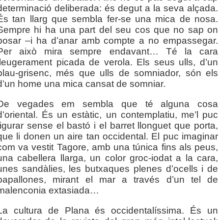
determinació deliberada: és degut a la seva alçada.
És tan llarg que sembla fer-se una mica de nosa.
Sempre hi ha una part del seu cos que no sap on
posar –i ha d’anar amb compte a no empassegar.
Per això mira sempre endavant… Té la cara
lleugerament picada de verola. Els seus ulls, d’un
blau-grisenc, més que ulls de somniador, són els
d’un home una mica cansat de somniar.
De vegades em sembla que té alguna cosa
d’oriental. És un estàtic, un contemplatiu, me’l puc
figurar sense el bastó i el barret llonguet que porta,
que li donen un aire tan occidental. El puc imaginar
com va vestit Tagore, amb una túnica fins als peus,
una cabellera llarga, un color groc-iodat a la cara,
unes sandàlies, les butxaques plenes d’ocells i de
papallones, mirant el mar a través d’un tel de
malenconia extasiada…
La cultura de Plana és occidentalíssima. És un