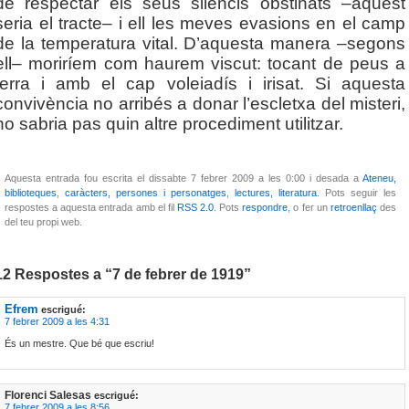
de respectar els seus silencis obstinats –aquest
seria el tracte– i ell les meves evasions en el camp
de la temperatura vital. D’aquesta manera –segons
ell– moriríem com haurem viscut: tocant de peus a
terra i amb el cap voleiadís i irisat. Si aquesta
convivència no arribés a donar l’escletxa del misteri,
no sabria pas quin altre procediment utilitzar.
Aquesta entrada fou escrita el dissabte 7 febrer 2009 a les 0:00 i desada a
Ateneu,
biblioteques
,
caràcters, persones i personatges
,
lectures, literatura
. Pots seguir les
respostes a aquesta entrada amb el fil
RSS 2.0
. Pots
respondre
, o fer un
retroenllaç
des
del teu propi web.
12 Respostes a “7 de febrer de 1919”
Efrem
escrigué:
7 febrer 2009 a les 4:31
És un mestre. Que bé que escriu!
Florenci Salesas
escrigué:
7 febrer 2009 a les 8:56