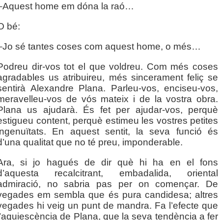
–Aquest home em dóna la raó…
O bé:
–Jo sé tantes coses com aquest home, o més…
Podreu dir-vos tot el que voldreu. Com més coses
agradables us atribuireu, més sincerament feliç se
sentirà Alexandre Plana. Parleu-vos, enciseu-vos,
meravelleu-vos de vós mateix i de la vostra obra.
Plana us ajudarà. És fet per ajudar-vos, perquè
estigueu content, perquè estimeu les vostres petites
ingenuïtats. En aquest sentit, la seva funció és
d’una qualitat que no té preu, imponderable.
Ara, si jo hagués de dir què hi ha en el fons
d’aquesta recalcitrant, embadalida, oriental
admiració, no sabria pas per on començar. De
vegades em sembla que és pura candidesa; altres
vegades hi veig un punt de mandra. Fa l’efecte que
l’aquiescència de Plana, que la seva tendència a fer