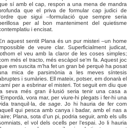
que sí amb el cap, respon a una mena de mandra
profunda que el priva de formular cap judici de
l’ordre que sigui –formulació que sempre seria
perillosa per al bon manteniment del quietisme
contemplatiu i encisat.
En aquest sentit Plana és un pur misteri –un home
impossible de veure clar. Superficialment judicat,
tothom el veu amb la claror de les coses simples;
com més el tracto, més escàpol se’m fa. Aquest joc
que em suscita m’ha fet un gran bé perquè ha posat
una mica de parsimònia a les meves síntesis
abruptes i sumàries. Ell mateix, potser, em donarà el
camí per a esbrinar el misteri. Tot seguit em diu que
la seva més gran il·lusió seria tenir una casa a
l’Empordà, vora mar, per viure-hi plegats i fer-hi una
vida tranquil·la, de
sage
. Jo hi hauria de fer com
aquell qui pesca amb canya i badar, amb el nas a
l’aire; Plana, sota d’un pi, podria seguir, amb els ulls
somniats, el vol dels ocells per l’espai. Jo li hauria