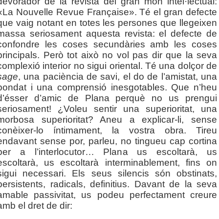
devorador de la revista del gran món intel·lectual:
«La Nouvelle Revue Française». Té el gran defecte
que vaig notant en totes les persones que llegeixen
massa seriosament aquesta revista: el defecte de
confondre les coses secundàries amb les coses
principals. Però tot això no vol pas dir que la seva
complexió interior no sigui oriental. Té una dolçor de
sage
, una paciència de savi, el do de l’amistat, una
bondat i una comprensió inesgotables. Que n’heu
d’ésser d’amic de Plana perquè no us prengui
seriosament! ¿Voleu sentir una superioritat, una
morbosa superioritat? Aneu a explicar-li, sense
conèixer-lo íntimament, la vostra obra. Tireu
endavant sense por, parleu, no tingueu cap cortina
per a l’interlocutor… Plana us escoltarà, us
escoltarà, us escoltarà interminablement, fins on
sigui necessari. Els seus silencis són obstinats,
persistents, radicals, definitius. Davant de la seva
amable passivitat, us podeu perfectament creure
amb el dret de dir: