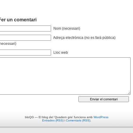
Fer un comentari
Nom (necessari)
Adreça electrònica (no es farà pública)
necessari)
Lloc web
bloQG — El blog del 'Quadern gris' funciona amb
WordPress
Entrades (RSS)
i
Comentaris (RSS)
.