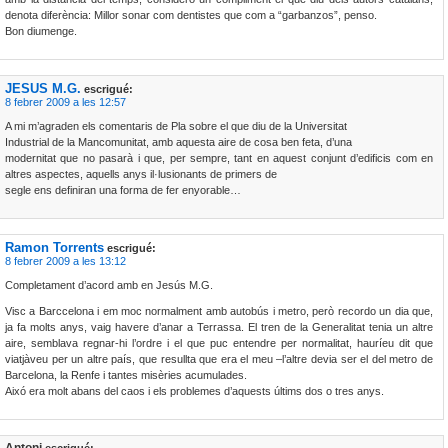
denota diferència: Millor sonar com dentistes que com a “garbanzos”, penso.
Bon diumenge.
JESUS M.G.
escrigué:
8 febrer 2009 a les 12:57
A mi m’agraden els comentaris de Pla sobre el que diu de la Universitat
Industrial de la Mancomunitat, amb aquesta aire de cosa ben feta, d’una
modernitat que no pasarà i que, per sempre, tant en aquest conjunt d’edificis com en
altres aspectes, aquells anys il·lusionants de primers de
segle ens definiran una forma de fer enyorable…
Ramon Torrents
escrigué:
8 febrer 2009 a les 13:12
Completament d’acord amb en Jesús M.G.
Visc a Barccelona i em moc normalment amb autobús i metro, però recordo un dia que,
ja fa molts anys, vaig havere d’anar a Terrassa. El tren de la Generalitat tenia un altre
aire, semblava regnar-hi l’ordre i el que puc entendre per normalitat, hauríeu dit que
viatjàveu per un altre país, que resullta que era el meu –l’altre devia ser el del metro de
Barcelona, la Renfe i tantes misèries acumulades.
Aixó era molt abans del caos i els problemes d’aquests últims dos o tres anys.