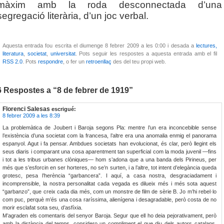
màxim amb la roda desconnectada d’una
segregació literària, d’un joc verbal.
Aquesta entrada fou escrita el diumenge 8 febrer 2009 a les 0:00 i desada a
lectures,
literatura
,
societat
,
universitat
. Pots seguir les respostes a aquesta entrada amb el fil
RSS 2.0
. Pots
respondre
, o fer un
retroenllaç
des del teu propi web.
6 Respostes a “8 de febrer de 1919”
Florenci Salesas
escrigué:
8 febrer 2009 a les 8:39
La problemàtica de Joubert i Baroja segons Pla: mentre l’un era inconcebible sense
l’existència d’una societat com la francesa, l’altre era una anomalia enmig el panorama
espanyol. Agut i fa pensar. Ambdues societats han evolucionat, és clar, però llegint els
seus diaris i comparant una cosa aparentment tan superficial com la moda juvenil —fins
i tot a les tribus urbanes clòniques— hom s’adona que a una banda dels Pirineus, per
més que s’esforcin en ser horteres, no se’n surten, i a l’altre, tot intent d’elegància queda
grotesc, pesa l’herència “garbancera”. I aquí, a casa nostra, desgraciadament i
incomprensible, la nostra personalitat cada vegada es dilueix més i més sota aquest
“garbanzo”, que creix cada dia més, com un monstre de film de sèrie B. Jo m’hi rebel·lo
com puc, perquè m’és una cosa raríssima, alienígena i desagradable, però costa de no
morir esclafat sota seu, d’asfíxia.
M’agraden els comentaris del senyor Baroja. Segur que ell ho deia pejorativament, però
amb la distància del temps, considero un compliment el que diu dels autors catalans,