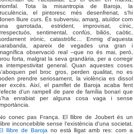
triomfal. Tota la misantropia de Baroja, la
truculència, el pintoresc més desenfrenat, s’hi
donen lliure curs. És subversiu, amarg, atuïdor com
una garrotada, estrident, improvisat, cínic,
irrespectuós, sentimental, confús, biliós, caòtic,
sordament irònic, catastròfic… Enmig d’aquesta
sarabanda, apareix de vegades una gran i
magnífica observació real –que no és mai, però,
prou forta, malgrat la seva grandària, per a corregir
la intempestivitat general. Quan aquestes coses
s’aboquen pel broc gros, perden qualitat, no es
poden prendre seriosament, la violència es dissol
per excés. Així, el pamflet de Baroja acaba fent
l’efecte d’un rampell de pare de família bonari que
s’ha enrabiat per alguna cosa vaga i sense
importància.
No conec pas França. El llibre de Joubert és un
llibre inconcebible sense l’existència d’una societat.
El llibre de Baroja
no està lligat amb res: com a