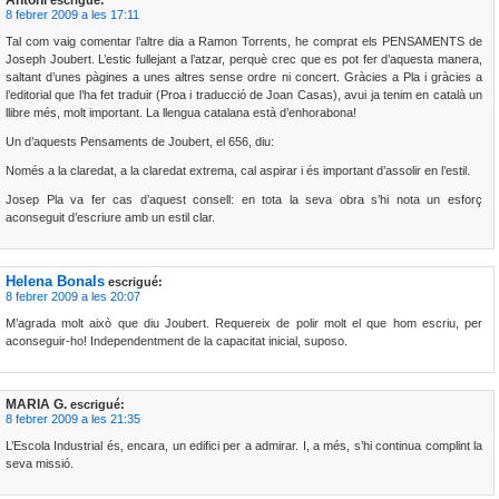
Antoni
escrigué:
8 febrer 2009 a les 17:11
Tal com vaig comentar l’altre dia a Ramon Torrents, he comprat els PENSAMENTS de
Joseph Joubert. L’estic fullejant a l’atzar, perquè crec que es pot fer d’aquesta manera,
saltant d’unes pàgines a unes altres sense ordre ni concert. Gràcies a Pla i gràcies a
l’editorial que l’ha fet traduir (Proa i traducció de Joan Casas), avui ja tenim en català un
llibre més, molt important. La llengua catalana està d’enhorabona!
Un d’aquests Pensaments de Joubert, el 656, diu:
Només a la claredat, a la claredat extrema, cal aspirar i és important d’assolir en l’estil.
Josep Pla va fer cas d’aquest consell: en tota la seva obra s’hi nota un esforç
aconseguit d’escriure amb un estil clar.
Helena Bonals
escrigué:
8 febrer 2009 a les 20:07
M’agrada molt això que diu Joubert. Requereix de polir molt el que hom escriu, per
aconseguir-ho! Independentment de la capacitat inicial, suposo.
MARIA G.
escrigué:
8 febrer 2009 a les 21:35
L’Escola Industrial és, encara, un edifici per a admirar. I, a més, s’hi continua complint la
seva missió.