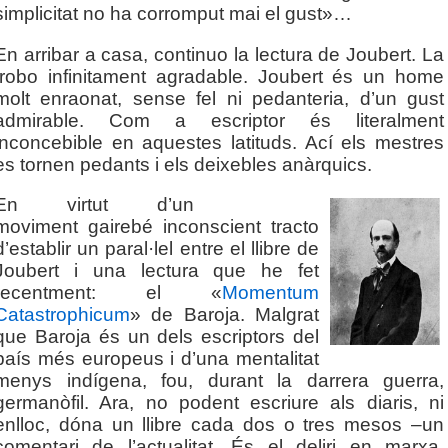
simplicitat no ha corromput mai el gust»…
En arribar a casa, continuo la lectura de Joubert. La
trobo infinitament agradable. Joubert és un home
molt enraonat, sense fel ni pedanteria, d’un gust
admirable. Com a escriptor és literalment
inconcebible en aquestes latituds. Ací els mestres
es tornen pedants i els deixebles anàrquics.
En virtut d’un
moviment gairebé inconscient tracto
d’establir un paral·lel entre el llibre de
Joubert i una lectura que he fet
recentment: el «
Momentum
Catastrophicum
» de Baroja. Malgrat
que Baroja és un dels escriptors del
país més europeus i d’una mentalitat
menys indígena, fou, durant la darrera guerra,
germanòfil. Ara, no podent escriure als diaris, ni
enlloc, dóna un llibre cada dos o tres mesos –un
comentari de l’actualitat. És el deliri en marxa,