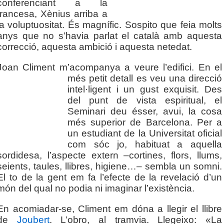
conferenciant a la
francesa, Xènius arriba a
la voluptuositat. És magnífic. Sospito que feia molts
anys que no s’havia parlat el català amb aquesta
correcció, aquesta ambició i aquesta netedat.
Joan Climent m’acompanya a veure l’edifici. En el
més petit detall es veu una
direcció
intel·ligent i un gust exquisit. Des
del punt de vista espiritual, el
Seminari deu ésser, avui, la cosa
més superior de Barcelona. Per a
un estudiant de la Universitat oficial
com sóc jo, habituat a aquella
sordidesa, l’aspecte extern –cortines, flors, llums,
seients, taules, llibres, higiene…– sembla un somni.
El to de la gent em fa l’efecte de la revelació d’un
món del qual no podia ni imaginar l’existència.
En acomiadar-se, Climent em dóna a llegir el llibre
de
Joubert
. L’obro, al tramvia. Llegeixo: «La