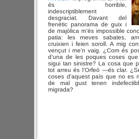
és horrible,
indescriptiblement
desgraciat. Davant del
frenètic panorama de guix i
de majòlica m’és impossible con
patia: les meves sabates, ar
cruixien i feien soroll. A mig c
vençut i me’n vaig. ¿Com és pos
d’una de les poques coses que
sigui tan sinistre? La cosa que
tot arreu és l’Orfeó —és clar. ¿S
coses d’aquest país que no es
de mal gust tenen indefecti
migrada?