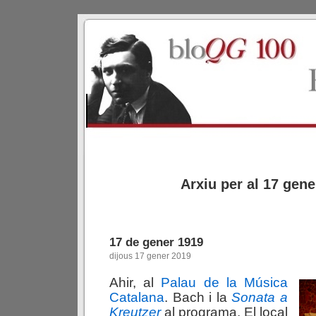
Arxiu per al 17 gene
17 de gener 1919
dijous 17 gener 2019
Ahir, al
Palau de la Música
Catalana
. Bach i la
Sonata a
Kreutzer
al programa. El local