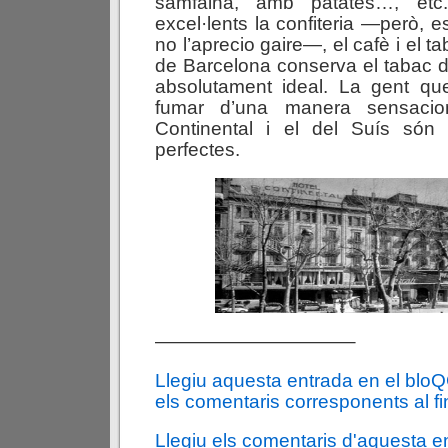
samfaina, amb patates…, et
excel·lents la confiteria —però, e
no l’aprecio gaire—, el cafè i el t
de Barcelona conserva el tabac de
absolutament ideal. La gent que
fumar d’una manera sensacio
Continental i el del Suís són
perfectes.
——————————–
Llegiu aquesta entrada en el blo
els comentaris corresponents al fin
Llegiu els comentaris d'aquesta e