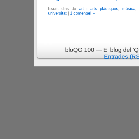
Escrit dins de
art i arts plàstiques
,
música
universitat
|
1 comentari »
bloQG 100 — El blog del 'Q
Entrades (R