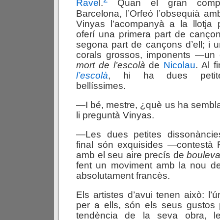
Rave
l.
Quan el gran compo
Barcelona, l’Orfeó l’obsequià am
Vinyas l’acompanyà a la llotja p
oferí una primera part de canço
segona part de cançons d’ell; i u
corals grossos, imponents —un 
mort de l’escolà
de
Nicolau
. Al 
l’escolà
, hi ha dues petite
bellíssimes.
—I bé, mestre, ¿què us ha sembl
li preguntà Vinyas.
—Les dues petites dissonàncie
final són exquisides —contestà 
amb el seu aire precís de
bouleva
fent un moviment amb la nou del
absolutament francès.
Els artistes d’avui tenen això: l’
per a ells, són els seus gustos 
tendència de la seva obra, l