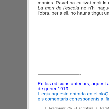
manies. Ravel ha cultivat molt la
La mort de l’escolà
no n’hi hagu
l’obra, per a ell, no hauria tingut u
—————————-
En les edicions anteriors, aquest 
de gener 1919.
Llegiu aquesta entrada en el blo
els comentaris corresponents al fin
Fragment de
«Escriptors a Palaf