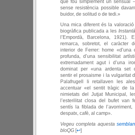
que fou simplement un sensual –é
sense resistència possible davant
buidor, de solitud o de tedi.»
Una mica diferent és la valoració
biogràfica publicada a les
Instant
l’Empordà, Barcelona, 1921). E
remarca, sobretot, el caràcter de
interior de Ferrer: home «d’una c
profunda, d’una sensibilitat artísti
extremadament agut i d’una ironi
dominat per «una ardenta set d’
sentir el prosaisme i la vulgaritat 
Palafrugell li retallaven les ales
accentuar «el sentit tràgic de la
nimietats del Jutjat Municipal, le
l’esterilitat closa del bufet van
sentís la fiblada de l’avorriment,
despatx, cafè, al camp».
Vegeu completa aquesta
semblan
bloQG
[
↩
]