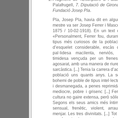
Palafrugell,
7. Diputació de Girona,
Fundació Josep Pla
.
Pla, Josep Pla, havia dit en alg
mestre va ser Josep Ferrer i Masco
1875 / 10-02-1918). En un text d
«Personalment, Ferrer fou, duran
tipus més curiosos de la poblac
d’esquelet considerable, escàs 
pal·lidesa macilenta, nerviós,
timidesa vençuda per un frenesí
agosarat, amb una manera de riure 
sarcàstica. [...] Tenia la carrera d’
població uns quants anys. La s
bohemi de poble de tipus intel·lect
i desmanegada, a penes reprimid
mediocre, pobre i grisenc [...] Fe
cultura no gaire extensa, però sòlid
Segons els seus amics més íntim
sensual, frenètic, violent, arra
menjar. Les tres divinitats. [...] To