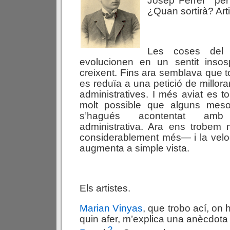
Josep Ferrer
per 
¿Quan sortirà? Art
Les coses del p
evolucionen en un sentit insosp
creixent. Fins ara semblava que tot
es reduïa a una petició de millor
administratives. I més aviat es t
molt possible que alguns meso
s’hagués acontentat am
administrativa. Ara ens trobem
considerablement més— i la velo
augmenta a simple vista.
Els artistes.
Marian Vinyas
, que trobo ací, on 
quin afer, m’explica una anècdota
2