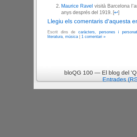
Maurice Ravel
visità Barcelona l’a
anys després del 1919. [
↩
]
Llegiu els comentaris d'aquesta e
Escrit dins de
caràcters, persones i persona
literatura
,
música
|
1 comentari »
bloQG 100 — El blog del 'Q
Entrades (R