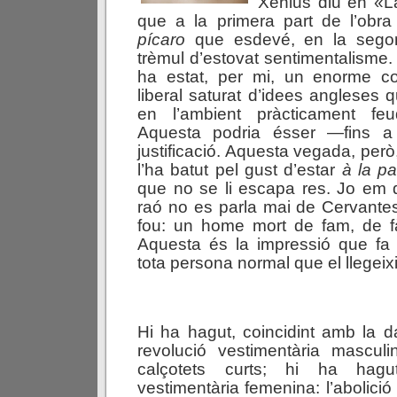
Xènius diu en «La
que a la primera part de l’obr
pícaro
que esdevé, en la segona
trèmul d’estovat sentimentalism
ha estat, per mi, un enorme co
liberal saturat d’idees angleses
en l’ambient pràcticament feu
Aquesta podria ésser —fins 
justificació. Aquesta vegada, però,
l’ha batut pel gust d’estar
à
la
p
que no se li escapa res. Jo em
raó no es parla mai de Cervante
fou: un home mort de fam, de fàs
Aquesta és la impressió que f
tota persona normal que el llegeixi
Hi ha hagut, coincidint amb la d
revolució vestimentària masculin
calçotets curts; hi ha hagu
vestimentària femenina: l’abolició d