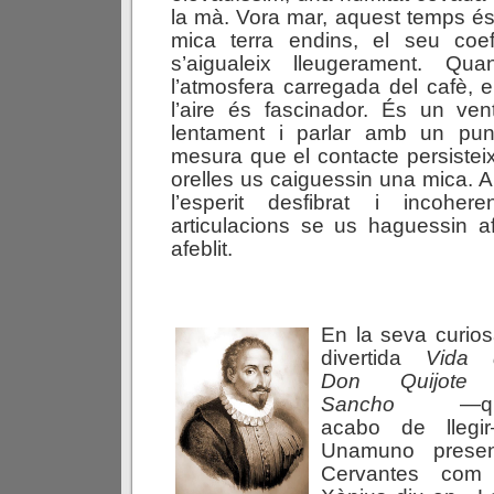
la mà. Vora mar, aquest temps és
mica terra endins, el seu coefi
s’aigualeix lleugerament. Q
l’atmosfera carregada del cafè, 
l’aire és fascinador. És un ve
lentament i parlar amb un pun
mesura que el contacte persisteix
orelles us caiguessin una mica. 
l’esperit desfibrat i incohe
articulacions se us haguessin af
afeblit.
En
la seva curios
divertida
Vida
Don
Quijot
San
cho
—qu
acabo de llegi
Unamuno presen
Cervantes co