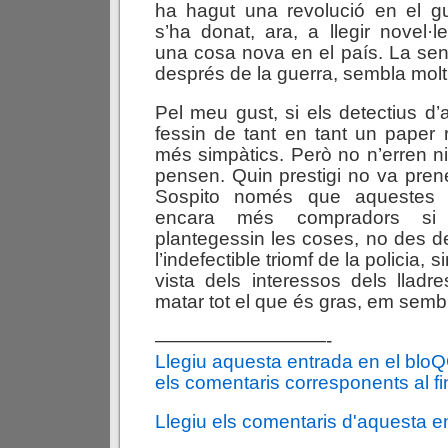
ha hagut una revolució en el gust
s’ha donat, ara, a llegir novel·l
una cosa nova en el país. La sensi
després de la guerra, sembla molt
Pel meu gust, si els detectius d’
fessin de tant en tant un paper r
més simpàtics. Però no n’erren ni
pensen. Quin prestigi no va pren
Sospito només que aquestes no
encara més compradors si
plantegessin les coses, no des de
l’indefectible triomf de la policia, 
vista dels interessos dels llad
matar tot el que és gras, em semb
—————————-
Llegiu aquesta entrada en el blo
els comentaris corresponents al fin
Llegiu els comentaris d'aquesta e