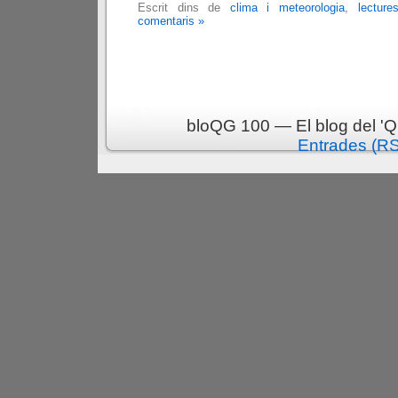
Escrit dins de
clima i meteorologia
,
lectures
comentaris »
bloQG 100 — El blog del 'Q
Entrades (R