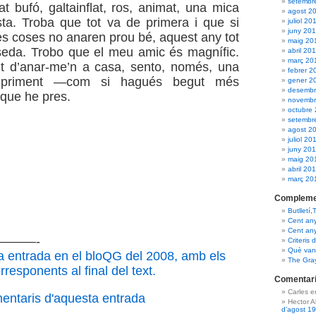
setembr
t bufó, galtainflat, ros, animat, una mica
agost 2
sta. Troba que tot va de primera i que si
juliol 20
juny 20
les coses no anaren prou bé, aquest any tot
maig 20
seda. Trobo que el meu amic és magnífic.
abril 20
març 20
 d’anar-me’n a casa, sento, només, una
febrer 2
depriment —com si hagués begut més
gener 2
desembr
 que he pres.
novembr
octubre
setembr
agost 2
juliol 20
juny 20
maig 20
abril 20
març 20
Compleme
Butlletí,
Cent an
Cent an
———-
Criteris 
Què van 
a entrada en el bloQG del 2008, amb els
The Gra
responents al final del text.
Comentari
Carles 
mentaris d'aquesta entrada
Hector 
d’agost 1