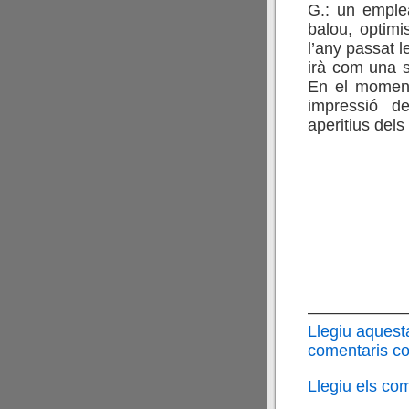
G.: un emplea
balou, optimi
l’any passat 
irà com una 
En el moment
impressió 
aperitius dels
——————
Llegiu aquest
comentaris cor
Llegiu els co