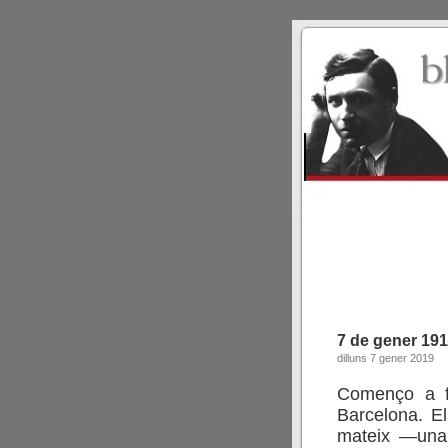
7 de gener 19
dilluns 7 gener 2019
Començo a f
Barcelona. Els
mateix —una 