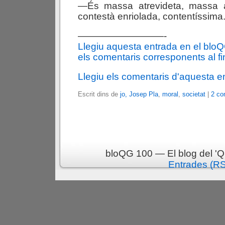
—És massa atrevideta, massa
contestà enriolada, contentíssima
—————————-
Llegiu aquesta entrada en el blo
els comentaris corresponents al fin
Llegiu els comentaris d'aquesta e
Escrit dins de
jo, Josep Pla
,
moral
,
societat
|
2 co
bloQG 100 — El blog del 'Q
Entrades (R