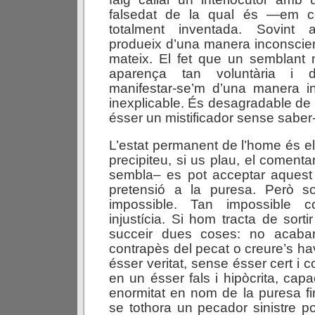
falsedat de la qual és —em c
totalment inventada. Sovint
produeix d’una manera inconscient
mateix. El fet que un semblant
aparença tan voluntària i d
manifestar-se’m d’una manera in
inexplicable. És desagradable de
ésser un mistificador sense saber
L’estat permanent de l’home és el
precipiteu, si us plau, el comenta
sembla– es pot acceptar aquest 
pretensió a la puresa. Però so
impossible. Tan impossible 
injustícia. Si hom tracta de sort
succeir dues coses: no acabar
contrapès del pecat o creure’s ha
ésser veritat, sense ésser cert i co
en un ésser fals i hipòcrita, cap
enormitat en nom de la puresa fi
se tothora un pecador sinistre p