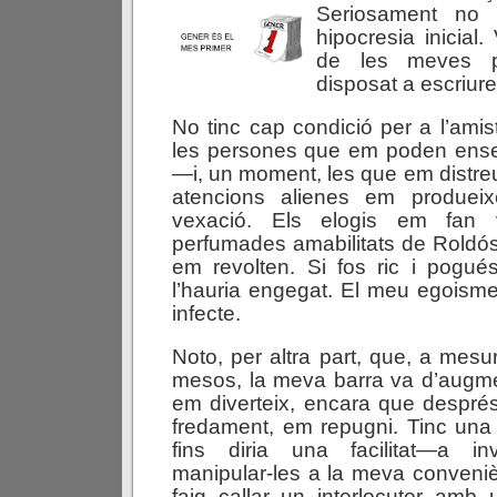
Seriosament no 
hipocresia inicial.
de les meves pos
disposat a escriure 
No tinc cap condició per a l’ami
les persones que em poden ens
—i, un moment, les que em distreu
atencions alienes em produeix
vexació. Els elogis em fan 
perfumades amabilitats de Rold
em revolten. Si fos ric i pogués 
l’hauria engegat. El meu egoism
infecte.
Noto, per altra part, que, a mes
mesos, la meva barra va d’augmen
em diverteix, encara que després
fredament, em repugni. Tinc una
fins diria una facilitat—a i
manipular-les a la meva conveni
faig callar un interlocutor amb