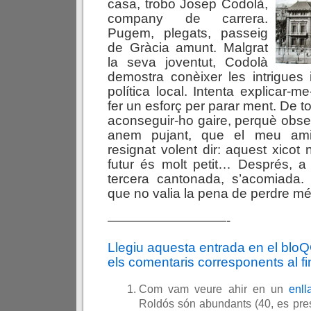
casa, trobo Josep Codolà,
company de carrera.
Pugem, plegats, passeig
de Gràcia amunt. Malgrat
la seva joventut, Codolà
demostra conèixer les intrigues i
política local. Intenta explicar-m
fer un esforç per parar ment. De 
aconseguir-ho gaire, perquè obs
anem pujant, que el meu ami
resignat volent dir: aquest xicot 
futur és molt petit… Després, a
tercera cantonada, s’acomiada.
que no valia la pena de perdre mé
—————————-
Llegiu aquesta entrada en el blo
els comentaris corresponents al fin
Com vam veure ahir en un
enll
Roldós són abundants (40, es pres