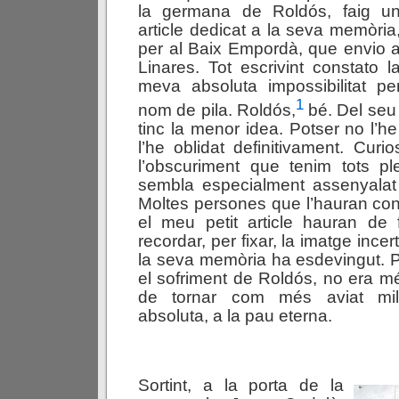
la germana de Roldós, faig u
article dedicat a la seva memòria
per al Baix Empordà, que envio 
Linares. Tot escrivint constato l
meva absoluta impossibilitat pe
1
nom de pila. Roldós,
bé. Del seu
tinc la menor idea. Potser no l’h
l’he oblidat definitivament. Curi
l’obscuriment que tenim tots p
sembla especialment assenyalat 
Moltes persones que l’hauran cone
el meu petit article hauran de 
recordar, per fixar, la imatge ince
la seva memòria ha esdevingut. Po
el sofriment de Roldós, no era m
de tornar com més aviat millo
absoluta, a la pau eterna.
Sortint, a la porta de la