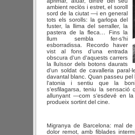
aprimar, afuar, dintre del seu
ambient reclòs i estret, el soroll
sord de la ciutat —i en general
tots els sorolls: la garlopa del
fuster, la llima del serraller, la
pastera de la fleca… Fins la
llum sembla fer-s’hi
esborradissa. Recordo haver
vist al fons d’una entrada
obscura d’un d’aquests carrers
la lluïssor dels botons daurats
d’un soldat de cavalleria paral·l
davantal blanc. Quan passeu pel 
l’atonia i sentiu que la bon
s’esfilagarsa, teniu la sensació
allunyant —com s’esdevé en la
produeix sortint del cine.
Migranya de Barcelona: mal de
dolor remot, amb fiblades interm