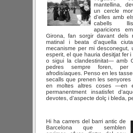
mantellina, dev
un cercle mor
d’elles amb els
cabells ll
aparicions e
Girona, fan sorgir davant dels 
matinal i beata d’aquella ciuta
mecanisme per mi desconegut, 
esperit, el que hauria desitjat fer
o sigui la clandestinitat— amb 
pedres sempre foren, per
afrodisíaques. Penso en les tass
secalls que prenen les senyores 
en moltes altres coses —en e
permanentment insatisfet d’aq
devotes, d’aspecte dolç i bleda, pe
Hi ha carrers del barri antic de
Barcelona que semblen