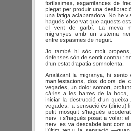
fortíssimes, esgarrifances de f
plegat per produir una desfibraci
una fatiga aclaparadora. No he vi
hagués observat que aquests esta
el vent de garbí. La meva ma
migranyes amb un sistema nerv
entre espasmes de neguit.
Jo també hi sóc molt propens
defenses són de sentit contrari: 
d’un estat d’apatia somnolenta.
Analitzant la migranya, hi sent
manifestacions, dos dolors de c
vegades, un dolor somort, profund
càries a les barres de la boca,
iniciar la destrucció d’un queixa
vegades, la sensació és (diríeu) l
petit mosquit s’hagués apoderat
nervi i s’hagués posat a volar: el 
nervi es va descabdellant com un
l’últim teniu la sensació —qua