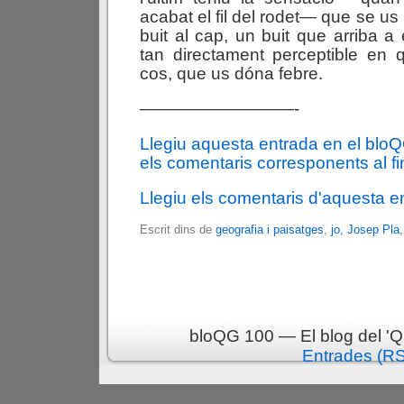
acabat el fil del rodet— que se us
buit al cap, un buit que arriba a 
tan directament perceptible en 
cos, que us dóna febre.
—————————-
Llegiu aquesta entrada en el blo
els comentaris corresponents al fin
Llegiu els comentaris d'aquesta e
Escrit dins de
geografia i paisatges
,
jo, Josep Pla
bloQG 100 — El blog del 'Q
Entrades (R