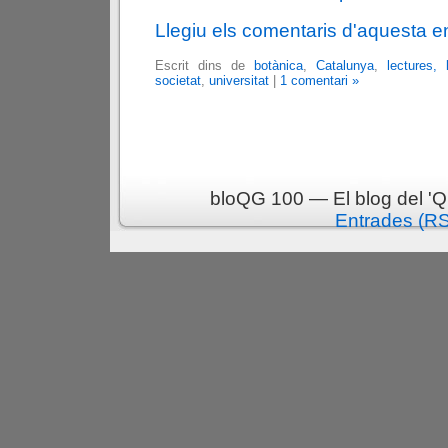
Llegiu els comentaris d'aquesta e
Escrit dins de
botànica
,
Catalunya
,
lectures, l
societat
,
universitat
|
1 comentari »
bloQG 100 — El blog del 'Q
Entrades (R