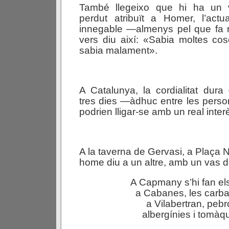
També llegeixo que hi ha un
perdut atribuït a Homer, l’actu
innegable —almenys pel que fa r
vers diu així: «Sabia moltes cos
sabia malament».
A Catalunya, la cordialitat d
tres dies —àdhuc entre les perso
podrien lligar-se amb un real inter
A la taverna de Gervasi, a Plaça 
home diu a un altre, amb un vas de
A Capmany s’hi fan el
a Cabanes, les carb
a Vilabertran, pebr
albergínies i tomàq