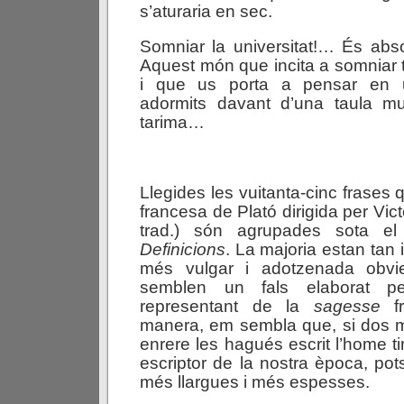
s’aturaria en sec.
Somniar la universitat!… És abs
Aquest món que incita a somniar
i que us porta a pensar en 
adormits davant d’una taula m
tarima…
Llegides les vuitanta-cinc frases 
francesa de Plató dirigida per Vic
trad.) són agrupades sota el 
Definicions
. La majoria estan tan
més vulgar i adotzenada obvie
semblen un fals elaborat per
representant de la
sagesse
fr
manera, em sembla que, si dos m
enrere les hagués escrit l’home t
escriptor de la nostra època, potse
més llargues i més espesses.