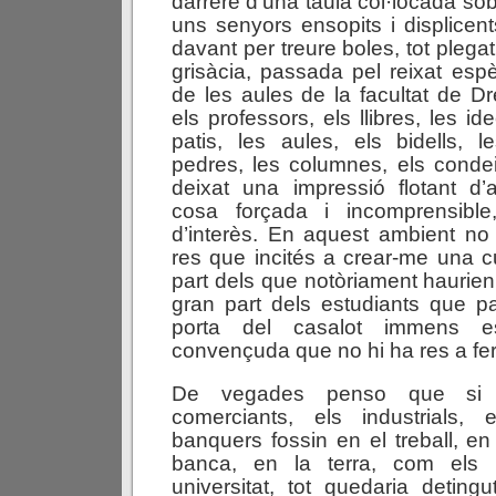
darrere d’una taula col·locada sob
uns senyors ensopits i displice
davant per treure boles, tot plega
grisàcia, passada pel reixat espè
de les aules de la facultat de Dr
els professors, els llibres, les id
patis, les aules, els bidells, 
pedres, les columnes, els conde
deixat una impressió flotant d’
cosa forçada i incomprensible,
d’interès. En aquest ambient no 
res que incités a crear-me una cu
part dels que notòriament haurien
gran part dels estudiants que p
porta del casalot immens es
convençuda que no hi ha res a fer
De vegades penso que si e
comerciants, els industrials,
banquers fossin en el treball, en 
banca, en la terra, com els 
universitat, tot quedaria deting