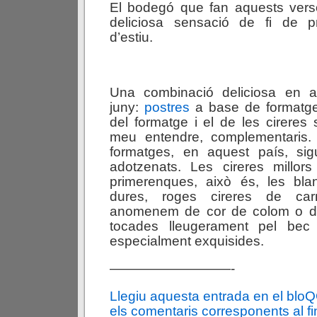
El bodegó que fan aquests ver
deliciosa sensació de fi de p
d’estiu.
Una combinació deliciosa en 
juny:
postres
a base de formatge 
del formatge i el de les cireres 
meu entendre, complementaris.
formatges, en aquest país, sigu
adotzenats. Les cireres millo
primerenques, això és, les blan
dures, roges cireres de ca
anomenem de cor de colom o d
tocades lleugerament pel bec
especialment exquisides.
—————————-
Llegiu aquesta entrada en el blo
els comentaris corresponents al fin